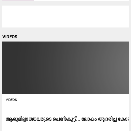
VIDEOS
VIDEOS
ആരുമില്ലാത്തവരുടെ പെൺകൂട്ട്... ലോകം ആദരിച്ച കോഴിക