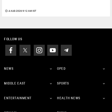
access_time
4 AUG 2026 9:12 AM IST
FOLLOW US
NEWS
OPED
MIDDLE EAST
SPORTS
ENTERTAINMENT
HEALTH NEWS