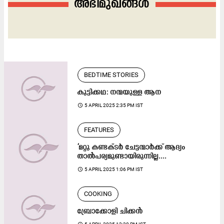
അഭിമുഖങ്ങൾ
BEDTIME STORIES
കുട്ടിക്കഥ: നന്മയുള്ള ആന
access_time
5 APRIL 2025 2:35 PM IST
FEATURES
‘മറ്റു കണ്ടക്ടർ ചേട്ടന്മാർക്ക് ആദ്യം
താൽപര്യമുണ്ടായിരുന്നില്ല....
access_time
5 APRIL 2025 1:06 PM IST
COOKING
ബ്രോക്കോളി ചിക്കൻ