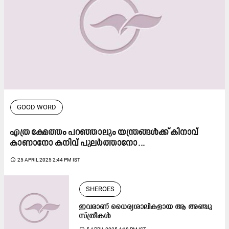
GOOD WORD
എത്ര കേമത്തം പറഞ്ഞാലും യന്ത്രങ്ങൾക്ക് കിനാവ്
കാണാനോ കനിവ് പുലർത്താനോ...
access_time
25 APRIL 2025 2:44 PM IST
SHEROES
ഇവരാണ് ധൈര്യശാലികളായ ആ അഞ്ചു
സ്ത്രീകൾ