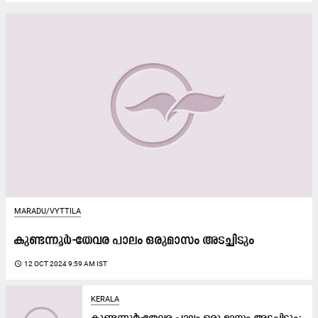
MARADU/VYTTILA
കുണ്ടന്നൂർ-തേവര പാലം ഒരുമാസം അടച്ചിടും
access_time
12 OCT 2024 9:59 AM IST
KERALA