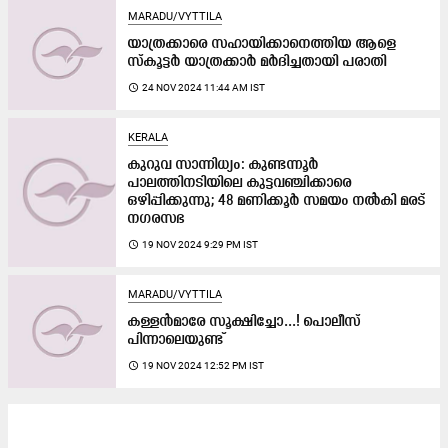
MARADU/VYTTILA
യാത്രക്കാരെ സഹായിക്കാനെത്തിയ ആളെ
സ്കൂട്ടർ യാത്രക്കാർ മർദിച്ചതായി പരാതി
access_time
24 NOV 2024 11:44 AM IST
KERALA
കുറുവ ​സാന്നിധ്യം: കുണ്ടന്നൂർ
പാലത്തിനടിയിലെ കുട്ടവഞ്ചിക്കാരെ
ഒഴിപ്പിക്കുന്നു; 48 മണിക്കൂർ സമയം നൽകി മരട്
നഗരസഭ
access_time
19 NOV 2024 9:29 PM IST
MARADU/VYTTILA
കള്ളൻമാരേ സൂക്ഷിച്ചോ‍...! പൊലീസ്​
പിന്നാലെയുണ്ട്​
access_time
19 NOV 2024 12:52 PM IST