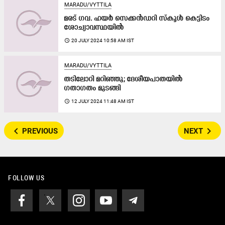
MARADU/VYTTILA
മരട് ഗവ. ഹയർ സെക്കൻഡറി സ്കൂൾ കെട്ടിടം
ശോച്യാവസ്ഥയിൽ
access_time
20 JULY 2024 10:58 AM IST
MARADU/VYTTILA
തടിലോറി മറിഞ്ഞു; ദേശീയപാതയിൽ
ഗതാഗതം മുടങ്ങി
access_time
12 JULY 2024 11:48 AM IST
navigate_before
navigate_next
PREVIOUS
NEXT
FOLLOW US