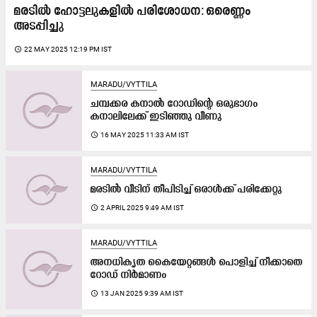
മരടിൽ ഹോട്ടലുകളില്‍ പരിശോധന: ഒരെണ്ണം
അടപ്പിച്ചു
access_time
22 MAY 2025 12:19 PM IST
MARADU/VYTTILA
ചമ്പക്കര കനാൽ റോഡിന്‍റെ ഒരുഭാഗം
കനാലിലേക്ക് ഇടിഞ്ഞു വീണു
access_time
16 MAY 2025 11:33 AM IST
MARADU/VYTTILA
മരടിൽ വീടിന് തീപിടിച്ച് ഒരാൾക്ക്​ പരിക്കേറ്റു
access_time
2 APRIL 2025 9:49 AM IST
MARADU/VYTTILA
അനധികൃത കൈയേറ്റങ്ങൾ പൊളിച്ച് നീക്കാതെ
റോഡ് നിർമാണം
access_time
13 JAN 2025 9:39 AM IST