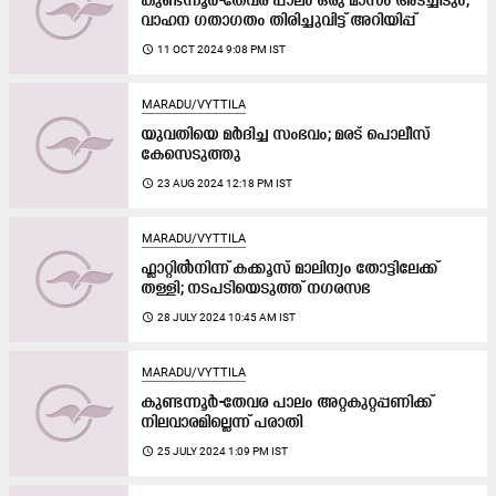
കുണ്ടന്നൂർ-തേവര പാലം ഒരു മാസം അടച്ചിടും;
വാഹന ഗതാഗതം തിരിച്ചുവിട്ട് അറിയിപ്പ്
access_time
11 OCT 2024 9:08 PM IST
MARADU/VYTTILA
യുവതിയെ മർദിച്ച സംഭവം; മരട് പൊലീസ്
കേസെടുത്തു
access_time
23 AUG 2024 12:18 PM IST
MARADU/VYTTILA
ഫ്ലാറ്റിൽനിന്ന് കക്കൂസ് മാലിന്യം തോട്ടിലേക്ക്
തള്ളി; നടപടിയെടുത്ത്​ നഗരസഭ
access_time
28 JULY 2024 10:45 AM IST
MARADU/VYTTILA
കുണ്ടന്നൂർ-തേവര പാലം അറ്റകുറ്റപ്പണിക്ക്​
നിലവാരമില്ലെന്ന്​ പരാതി
access_time
25 JULY 2024 1:09 PM IST