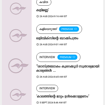
കവിത
കളിമണ്ണ്
access_time
26 AUG 2024 9:16 AM IST
കളിയെഴുത്ത്
PREMIUM
ഒളിമ്പിക്​സി​ന്റെ ബാക്കിപത്രം
access_time
26 AUG 2024 9:01 AM IST
INTERVIEW
PREMIUM
‘‘ശാ​സ്ത്രലോ​കം കു​റെ​ക്കൂ​ടി സു​താ​ര്യ​മാ​യി
കാ​ര്യ​ങ്ങ​ള്‍ ...
access_time
26 AUG 2024 8:45 AM IST
INTERVIEW
‘കാലത്തിന്റെ മാറ്റം ഉൾക്കൊള്ളണം’
access_time
5 SEPT 2024 8:46 AM IST