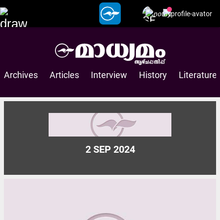
അർജുൻ ആയങ്കിക്ക് മറുപടിയുമായി ചെന്നിത്തല: ‘ഇനി എന്താ
വരാൻപോകുന്നതെന്ന്...
ഡ്രൈവിങ് ലൈസൻസുള്ളവർക്ക് സന്തോഷവാർത്ത! ഈ മാസം 15 മുതൽ രണ്ട്
സുപ്രധാന...
‘ജെൻ സി നമ്മുടെ അടുത്ത തലമുറ, അവർ കൂടുതൽ സത്യസന്ധർ, ചോദ്യങ്ങൾ...
മന്ത്രി ലിജുവിനെതിരെ വ്യാജവാർത്ത: ഓൺലൈൻ പോർട്ടലിനെതിരെ
ഡി.ജി.പിക്ക്...
Archives
Articles
Interview
History
Literature
‘3,000 വർഷമായി നിലനിൽക്കുന്ന മതത്തിന് 100 വർഷമായ, രജിസ്റ്റർ ചെയ്യാത്ത...
ഫ്രഷ് കട്ട് പൂട്ടാനുള്ള ഉത്തരവിന് ഹൈകോടതി സ്റ്റേ
2 SEP 2024