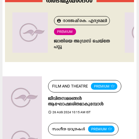
അഭിമുഖങ്ങൾ
രാ​ജേ​ഷ് കെ. ​എ​രു​മേ​ലി
account_circle
PREMIUM
ജാതിയെ അഡ്രസ് ചെയ്തേ
പറ്റൂ
FILM AND THEATRE
PREMIUM
ജീവിതസമരങ്ങൾ
ആഘോഷഭരിതമാകുമ്പോൾ
access_time
26 AUG 2024 10:15 AM IST
സം​ഗീ​ത യാത്രകൾ
PREMIUM