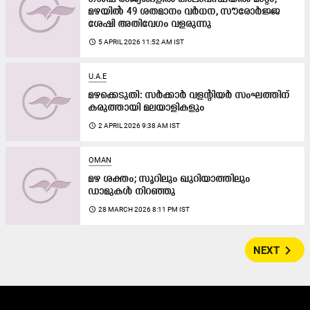
മഴയിൽ 49 ശതമാനം വർധന, സൗരോർജ്ജ
ശേഷി അതിവേഗം വളരുന്നു
access_time
5 APRIL 2026 11:52 AM IST
U.A.E
മഴക്കെടുതി: സർക്കാർ വളന്‍റിയർ സംഘത്തിന്
കരു​ത്തായി മലയാളികളും
access_time
2 APRIL 2026 9:38 AM IST
OMAN
മഴ ശക്തം; സൂറിലും ഖുറിയാത്തിലും
ഡാമുകൾ നിറഞ്ഞു
access_time
28 MARCH 2026 8:11 PM IST
navigate_next
NEXT