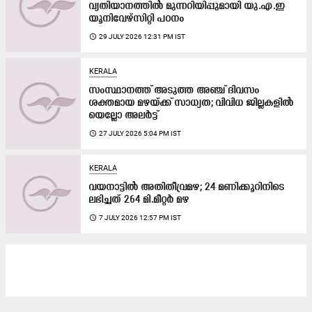
വ്യതിയാനത്തിൽ മുന്നറിയിപ്പുമായി യു.എ.ഇ
യൂനിവേഴ്സിറ്റി പഠനം
access_time
29 JULY 2026 12:31 PM IST
KERALA
സംസ്ഥാനത്ത് അടുത്ത അഞ്ച് ദിവസം
ശക്തമായ മഴയ്ക്ക് സാധ്യത; വിവിധ ജില്ലകളിൽ
യെല്ലോ അലർട്ട്
access_time
27 JULY 2026 5:04 PM IST
KERALA
വയനാട്ടിൽ അതിതീവ്രമഴ; 24 മണിക്കൂറിനിടെ
ലഭിച്ചത് 264 മി.മീറ്റർ മഴ
access_time
7 JULY 2026 12:57 PM IST