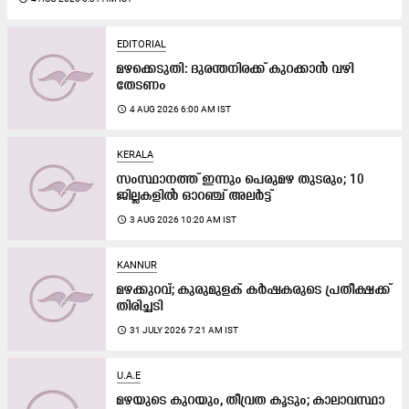
EDITORIAL
മഴക്കെടുതി: ദുരന്തനിരക്ക് കുറക്കാൻ വഴി
തേടണം
access_time
4 AUG 2026 6:00 AM IST
KERALA
സംസ്ഥാനത്ത് ഇന്നും പെരുമഴ തുടരും; 10
ജില്ലകളിൽ ഓറഞ്ച് അലർട്ട്
access_time
3 AUG 2026 10:20 AM IST
KANNUR
മഴക്കുറവ്; കുരുമുളക് കർഷകരുടെ പ്രതീക്ഷക്ക്
തിരിച്ചടി
access_time
31 JULY 2026 7:21 AM IST
U.A.E
മഴയുടെ കുറയും, തീവ്രത കൂടും; കാലാവസ്ഥാ