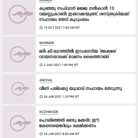
KERALA
കുഞ്ഞു സഫ്‌വാന് മജ്ജ നല്‍കാന്‍ 10
വയസ്സുകാരന്‍ ഇക്കാക്കയുണ്ട്; ശസ്ത്രക്രിയക്ക്
സഹായം തേടി കുടുംബം
access_time
16 OCT 2021 7:45 AM IST
MUNNAR
മൻ കീ ബാത്തിൽ ഇടംനേടിയ 'അക്ഷര'
വായനശാലക്ക്​​ വേണം കൈത്താങ്ങ്
access_time
2 JULY 2021 1:09 PM IST
ANCHAL
വീണ് പരിക്കേറ്റ യുവാവ്​ സഹായം തേടുന്നു
access_time
26 JUN 2021 1:33 PM IST
KOZHIKODE
പൊലിഞ്ഞത്​ രണ്ടു മക്കൾ; ഈ
മകനെയെങ്കിലും രക്ഷിക്കണം
access_time
26 JUN 2021 8:53 AM IST