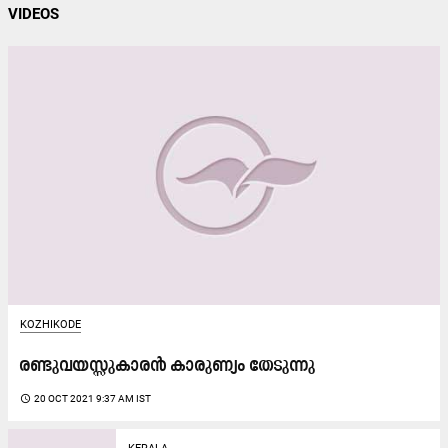
VIDEOS
KOZHIKODE
രണ്ടുവയസ്സുകാരൻ​ കാരുണ്യം തേടുന്നു
access_time
20 OCT 2021 9:37 AM IST