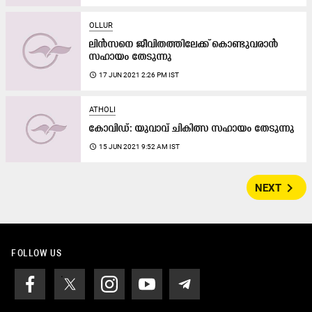
OLLUR
ലിൻസനെ ജീവിതത്തിലേക്ക് കൊണ്ടുവരാൻ
സഹായം തേടുന്നു
access_time
17 JUN 2021 2:26 PM IST
ATHOLI
കോവിഡ്: യുവാവ് ചികിത്സ സഹായം തേടുന്നു
access_time
15 JUN 2021 9:52 AM IST
navigate_next
NEXT
FOLLOW US