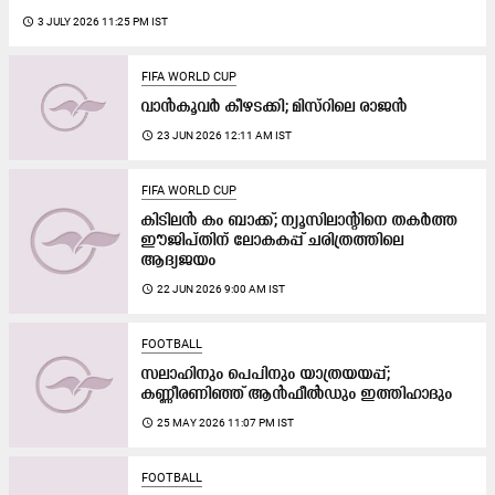
access_time
3 JULY 2026 11:25 PM IST
FIFA WORLD CUP
വാ​ൻ​കൂ​വ​ർ കീ​ഴ​ട​ക്കി; മി​സ്റി​ലെ രാ​ജ​ൻ
access_time
23 JUN 2026 12:11 AM IST
FIFA WORLD CUP
കിടിലൻ കം ബാക്ക്; ന്യൂസിലാന്‍റിനെ തകർത്ത
ഈജിപ്തിന് ലോകകപ്പ് ചരിത്രത്തിലെ
ആദ്യജയം
access_time
22 JUN 2026 9:00 AM IST
FOOTBALL
സലാഹിനും പെപിനും യാത്രയയപ്പ്;
കണ്ണീരണിഞ്ഞ് ആൻഫീൽഡും ഇത്തിഹാദും
access_time
25 MAY 2026 11:07 PM IST
FOOTBALL