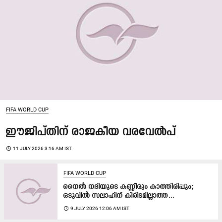
FIFA WORLD CUP
ഈ​ജി​പ്തി​ന് രാ​ജ​കീ​യ വ​ര​വേ​ൽ​പ്
access_time
11 JULY 2026 3:16 AM IST
FIFA WORLD CUP
നൈൽ നദിയുടെ കണ്ണീരും കാത്തിരിപ്പും;
ഒടുവിൽ സലാഹിന് കിരീടമില്ലാത്ത...
access_time
9 JULY 2026 12:06 AM IST