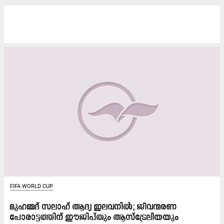
FIFA WORLD CUP
മുഹമ്മദ് സലാഹ് ആദ്യ ഇലവനിൽ; ജീവന്മരണ
പോരാട്ടത്തിന് ഈജിപ്തും ആസ്ട്രേലിയയും