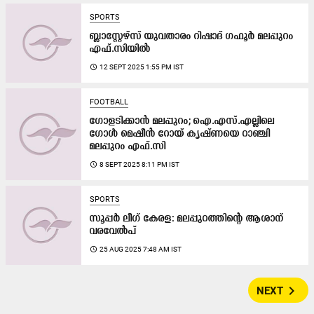
SPORTS
ബ്ലാസ്റ്റേഴ്സ് യുവതാരം റിഷാദ് ഗഫൂർ മലപ്പുറം
എഫ്.സിയിൽ
access_time
12 SEPT 2025 1:55 PM IST
FOOTBALL
ഗോളടിക്കാൻ മലപ്പുറം; ഐ.എസ്.എല്ലിലെ
ഗോൾ മെഷീൻ റോയ് കൃഷ്ണയെ റാഞ്ചി
മലപ്പുറം എഫ്.സി
access_time
8 SEPT 2025 8:11 PM IST
SPORTS
സൂപ്പർ ലീഗ് കേരള: മലപ്പുറത്തിന്റെ ആശാന്
വരവേൽപ്
access_time
25 AUG 2025 7:48 AM IST
navigate_next
NEXT