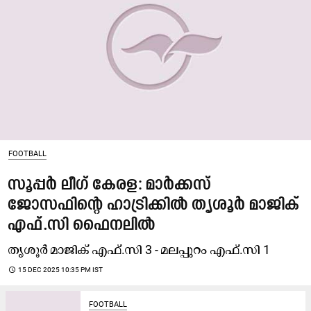
FOOTBALL
സൂപ്പർ ലീഗ് കേരള: മാർക്കസ്
ജോസഫിന്‍റെ ഹാട്രിക്കിൽ തൃശൂർ മാജിക്
എഫ്.സി ഫൈനലിൽ
തൃശൂർ മാജിക് എഫ്.സി 3 - മലപ്പുറം എഫ്.സി 1
access_time
15 DEC 2025 10:35 PM IST
FOOTBALL