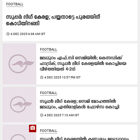
FOOTBALL
സൂപ്പർ ലീഗ് കേരള; പയ്യനാട്ടെ പൂരത്തിന്
കൊടിയിറങ്ങി
access_time
6 DEC 2025 6:38 AM IST
FOOTBALL
മലപ്പുറം എഫ്.സി സെമിയിൽ; കെന്നഡിക്ക്
ഹാട്രിക്; സൂപ്പർ ലീഗ് കേരളയിൽ കൊച്ചിയെ
വീഴ്ത്തിയത് 4-2ന്
access_time
4 DEC 2025 10:57 PM IST
FOOTBALL
സൂപ്പർ ലീഗ് കേരള; സെമി മോഹത്തിൽ
മലപ്പുറം, എതിരാളികൾ ഫോഴ്‌സ കൊച്ചി
access_time
4 DEC 2025 7:10 AM IST
camera_alt
FOOTBALL
സൂപ്പര്‍ ലീഗ് കേരളയില്‍ കണ്ണൂരും മലപ്പുറവും