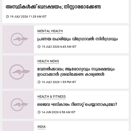
അസ്ഥികൾക്ക് ബലക്ഷയം; നിസ്സാരമാക്കേണ്ട
access_time
19 JULY 2026 11:29 AM IST
MENTAL HEALTH
പ്രണയ ലഹരിയും വിഡ്രോവൽ സിൻഡ്രവും
access_time
15 JULY 2026 6:45 AM IST
HEALTH NEWS
വേനൽക്കാലം; ആരോഗ്യവും സുരക്ഷയും
ഉറപ്പാക്കാൻ ശ്രദ്ധിക്കേണ്ട കാര്യങ്ങൾ
access_time
10 JULY 2026 1:55 PM IST
HEALTH & FITNESS
ജൈ​വ ഘ​ടി​കാ​രം റീ​സെ​റ്റ് ചെ​യ്യാ​നാ​കു​മോ?
access_time
14 JUN 2026 6:58 AM IST
INDIA