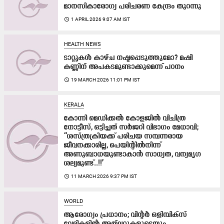
മാനസികാരോഗ്യ പരിചരണ കേന്ദ്രം തുറന്നു
access_time
1 APRIL 2026 9:07 AM IST
HEALTH NEWS
ടാറ്റൂകൾ കാഴ്ച നഷ്ടപ്പെടുത്തുമോ? മഷി
കണ്ണിന് അപകടമുണ്ടാക്കുമെന്ന് പഠനം
access_time
19 MARCH 2026 11:01 PM IST
KERALA
കോന്നി മെഡിക്കൽ കോളജിൽ വിചിത്ര
നോട്ടീസ്, ഒട്ടിച്ചത് സർജറി വിഭാഗം മേധാവി;
‘‘ശസ്ത്രക്രിയക്ക് പരിചയ സമ്പന്നരായ
ജീവനക്കാരില്ല, പെയിന്റിൽനിന്ന്
അണുബാധയുണ്ടാകാൻ സാധ്യത, വന്യമൃഗ
ശല്യമുണ്ട്..!!’
access_time
11 MARCH 2026 9:37 PM IST
WORLD
ആരോഗ്യം പ്രധാനം; വിന്റർ ഒളിമ്പിക്‌സ്