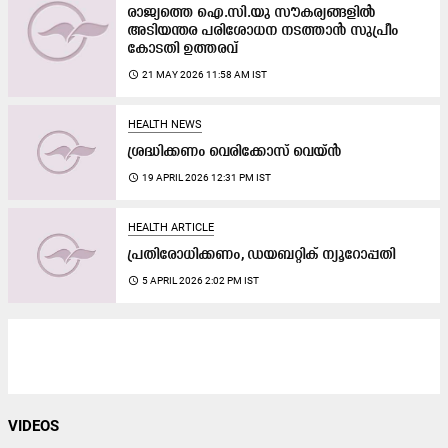
രാജ്യത്തെ ഐ.സി.യു സൗകര്യങ്ങളിൽ
അടിയന്തര പരിശോധന നടത്താൻ സുപ്രീം
കോടതി ഉത്തരവ്
access_time
21 MAY 2026 11:58 AM IST
HEALTH NEWS
ശ്രദ്ധിക്കണം വെരിക്കോസ് വെയ്ന്‍
access_time
19 APRIL 2026 12:31 PM IST
HEALTH ARTICLE
പ്രതിരോധിക്കണം, ഡയബറ്റിക് ന്യൂറോപ്പതി
access_time
5 APRIL 2026 2:02 PM IST
VIDEOS