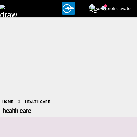
chevron_right
HEALTH CARE
HOME
health care