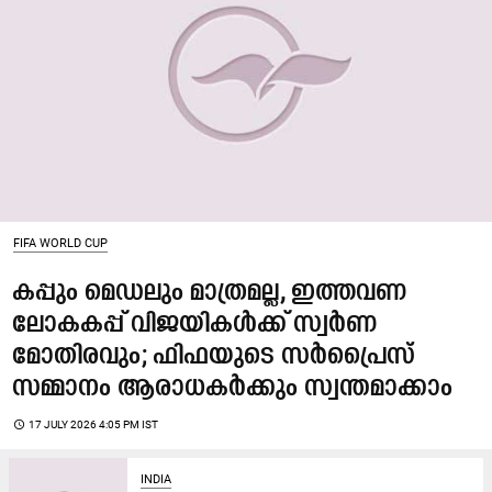
FIFA WORLD CUP
കപ്പും മെഡലും മാത്രമല്ല, ഇത്തവണ
ലോകകപ്പ് വിജയികൾക്ക് സ്വർണ
മോതിരവും; ഫിഫയുടെ സർപ്രൈസ്
സമ്മാനം ആരാധകർക്കും സ്വന്തമാക്കാം
access_time
17 JULY 2026 4:05 PM IST
INDIA