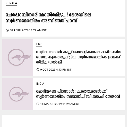
KERALA
ചേരപ്പാമ്പിനാര് മോതിരമിട്ടു..! മേശയിലെ
സ്വർണമോതിരം അണിഞ്ഞ് പാമ്പ്
access_time
30 APRIL 2026 10:22 AM IST
LIFE
സ്വർണത്തിൽ കണ്ണ് മഞ്ഞളിക്കാതെ ഹരിതകർമ
സേന; കളഞ്ഞുകി​ട്ടി​യ സ്വ​ർ​ണ​മോ​തി​രം ഉ​ട​മ​ക്ക്
തി​രി​ച്ചു​ന​ൽ​കി
access_time
9 OCT 2025 4:43 PM IST
INDIA
മോദിയുടെ പിറന്നാൾ: കുഞ്ഞുങ്ങൾക്ക്​​
സ്വർണമോതിരം സമ്മാനിച്ച്​ ബി.ജെ.പി നേതാവ്​
access_time
18 MARCH 2019 11:29 AM IST