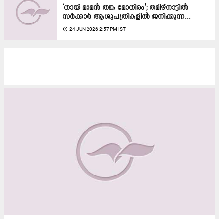
‘തായ് മാമൻ തങ്ക മോതിരം’; തമിഴ്‌നാട്ടിൽ
സർക്കാർ ആശുപത്രികളിൽ ജനിക്കുന്ന...
access_time
24 JUN 2026 2:57 PM IST