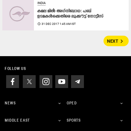
INDIA
കമല മില്‍ അഗ്​നിബാധ: പബ്
ഉടമകൾക്കെതിരെ ലുക്കൗട്ട് നോട്ടീസ്
access_time
31 DEC 2017 1:45 AM IST
navigate_next
NEXT
FOLLOW US
NEWS
OPED
MIDDLE EAST
SPORTS