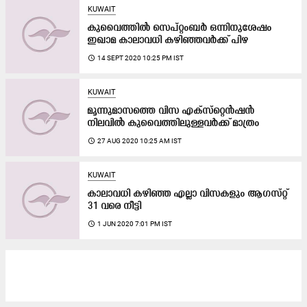
KUWAIT
കുവൈത്തിൽ സെപ്​റ്റംബർ ഒന്നിനുശേഷം
ഇഖാമ കാലാവധി കഴിഞ്ഞവർക്ക്​ പിഴ
access_time
14 SEPT 2020 10:25 PM IST
KUWAIT
മൂന്നുമാസത്തെ വിസ എക്​സ്​റ്റെൻഷൻ
നിലവിൽ കുവൈത്തിലുള്ളവർക്ക്​ മാത്രം
access_time
27 AUG 2020 10:25 AM IST
KUWAIT
കാലാവധി കഴിഞ്ഞ എല്ലാ വിസകളും ആഗസ്​റ്റ്​​
31 വരെ നീട്ടി
access_time
1 JUN 2020 7:01 PM IST