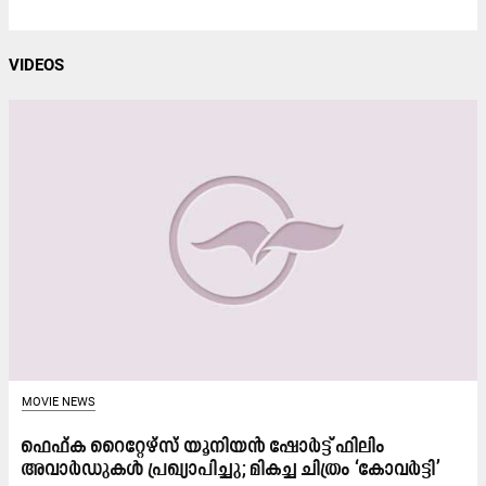
VIDEOS
MOVIE NEWS
ഫെഫ്ക റൈറ്റേഴ്സ് യൂനിയൻ ഷോർട്ട് ഫിലിം
അവാർഡുകൾ പ്രഖ്യാപിച്ചു; മികച്ച ചിത്രം ‘കോവർട്ടി’