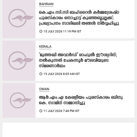
BAHRAIN
കെ.എം.സി.സി ബഹ്റൈൻ കർമ്മശ്രേഷ്ഠ
പുരസ്കാരം നൊച്ചാട്ട് കുഞ്ഞബ്ദുല്ലക്ക്;
പ്രഖ്യാപനം സാദിഖലി തങ്ങൾ നിർവ്വഹിച്ചു
access_time
15 JULY 2026 11:19 PM IST
KERALA
‘മുത്തഖി അവാർഡ്’ രാഹുൽ ഈശ്വറിന്;
നൽകുന്നത് ചേകന്നൂർ മൗലവിയുടെ
സ്മരണാർഥം
access_time
15 JULY 2026 8:05 AM IST
OMAN
ആർ.എം.എ കേരളീയം പുരസ്‌കാരം ബിനു
കെ. സാമിന് സമ്മാനിച്ചു
access_time
11 JULY 2026 7:46 PM IST