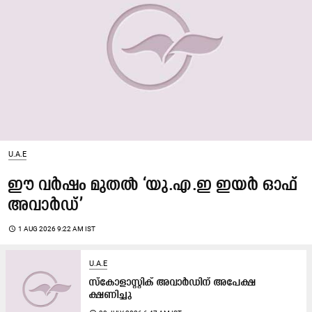
U.A.E
ഈ വർഷം മുതൽ ‘യു.എ.ഇ ഇയർ ഓഫ്
അവാർഡ്’
access_time
1 AUG 2026 9:22 AM IST
U.A.E
സ്കോളാസ്റ്റിക് അവാർഡിന്​ അപേക്ഷ
ക്ഷണിച്ചു