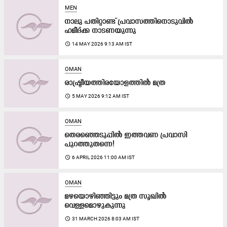
MEN
നാലു പതിറ്റാണ്ട് പ്രവാസത്തിനൊടുവിൽ
ഹമീദ്ക്ക നാടണയുന്നു
access_time
14 MAY 2026 9:13 AM IST
OMAN
രാഷ്ട്രീയത്തിരയോളത്തിൽ മത്ര
access_time
5 MAY 2026 9:12 AM IST
OMAN
തെരഞ്ഞെടുപ്പിൽ ഇത്തവണ പ്രവാസി
പുറത്തുതന്നെ!
access_time
6 APRIL 2026 11:00 AM IST
OMAN
മഴയൊഴിഞ്ഞിട്ടും മത്ര സൂഖിൽ
വെള്ളമൊഴുകുന്നു
access_time
31 MARCH 2026 8:03 AM IST