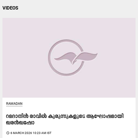
VIDEOS
RAMADAN
റമദാനിൻ രാവിൽ കുരുന്നുകളുടെ ആഘോഷമായി
ഖരൻഖഷോ
access_time
6 MARCH 2026 10:23 AM IST