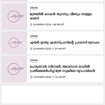
OMAN
മത്രയിൽ കടകൾ തുറന്നു; വീണ്ടും വെള്ളം
കയറി
access_time
26 MARCH 2026 1:46 PM IST
OMAN
എയർ ഇന്ത്യ എക്സ്പ്രസിന്റെ പ്രവാസി ദ്രോഹം
access_time
24 MARCH 2026 11:20 AM IST
OMAN
പെരുന്നാൾ സീസണ്‍; അവസാന ലാപ്പിൽ ​
പ്രതീക്ഷയർപ്പിച്ച് മത്ര സൂഖിലെ വ്യാപാരികൾ
access_time
18 MARCH 2026 11:16 AM IST