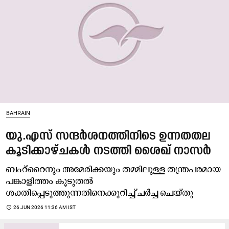
BAHRAIN
യു.എസ് സന്ദർശനത്തിനിടെ ഉന്നതതല
കൂടിക്കാഴ്ചകൾ നടത്തി ശൈഖ് നാസർ
ബഹ്‌റൈനും അമേരിക്കയും തമ്മിലുള്ള തന്ത്രപരമായ
പങ്കാളിത്തം കൂടുതൽ
ശക്തിപ്പെടുത്തുന്നതിനെക്കുറിച്ച് ചർച്ച ചെയ്തു
access_time
26 JUN 2026 11:36 AM IST