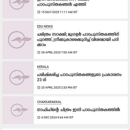
പാഠപുസ്തകങ്ങൾ എത്തി
access_time
15 MAY 2025 11:11 AM IST
EDU NEWS
ചരിത്രം സാക്ഷി; മുഗളർ പാഠപുസ്തകത്തിന്
പുറത്ത്, ഗ്രീ​ക്കു​കാ​രെ​ക്കു​റി​ച്ച് വി​ശ​ദ​മാ​യി പ​ഠി​
ക്കാം
access_time
28 APRIL 2025 7:00 AM IST
KERALA
പരിഷ്‌കരിച്ച പാഠപുസ്തകങ്ങളുടെ പ്രകാശനം
23 ന്
access_time
20 APRIL 2025 2:33 PM IST
CHAKKARAKKAL
നാഫിഹിന്റെ ചി​​ത്രം ഇനി പാഠപുസ്തകത്തിൽ
access_time
4 DEC 2024 9:44 AM IST