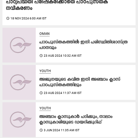
പാഠ്യപദ്ധതി പരിഷ്​കരിക്കാതെ പാഠപുസ്തക
നവീകരണം
access_time
18 NOV 2024 6:00 AM IST
OMAN
പാ​ഠ​പു​സ്ത​ക​ത്തി​ൽ ഇ​നി പ​രി​സ്ഥി​തിശാ​സ്ത്ര
പ​ഠ​ന​വും
access_time
23 AUG 2024 10:32 AM IST
YOUTH
അജുനയുടെ കവിത ഇനി അഞ്ചാം ക്ലാസ്
പാഠപുസ്തകത്തിലും
access_time
23 AUG 2024 11:37 AM IST
YOUTH
അഞ്ചാം ക്ലാസുകാർ പഠിക്കും, നാലാം
ക്ലാസുകാരിയുടെ ഡയറിക്കുറിപ്പ്
access_time
3 JUN 2024 11:35 AM IST