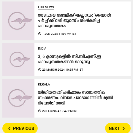
EDU NEWS
അടുക്കള ജോലിക്ക് അച്ഛനും: ‘വൈറൽ
ചർച്ച’ക്ക് വഴി തുറന്ന് പരിഷ്കരിച്ച
പാഠപുസ്തകം
access_time
1 JUN 2024 11:39 PM IST
INDIA
3, 6 ക്ലാസുകളിൽ സി.ബി.എസ്.ഇ
പാഠപുസ്തകങ്ങൾ മാറുന്നു
access_time
23 MARCH 2024 10:55 PM IST
KERALA
വർഗീയതക്ക്​ പരിഹാരം സാമ്പത്തിക
സംവരണം: വിവാദ പാഠഭാഗത്തിൽ മന്ത്രി
റിപ്പോർട്ട്​ തേടി
access_time
23 FEB 2024 10:47 PM IST
navigate_before
navigate_next
PREVIOUS
NEXT