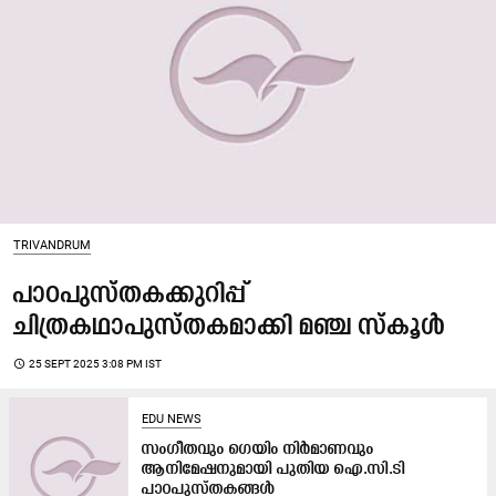
TRIVANDRUM
പാഠപുസ്തകക്കുറിപ്പ്​
ചിത്രകഥാപുസ്തകമാക്കി മഞ്ച സ്കൂൾ
access_time
25 SEPT 2025 3:08 PM IST
EDU NEWS
സംഗീതവും ഗെയിം നിര്‍മാണവും
ആനിമേഷനുമായി പുതിയ ഐ.സി.ടി
പാഠപുസ്തകങ്ങൾ