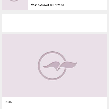
access_time
24 AUG 2025 10:17 PM IST
INDIA