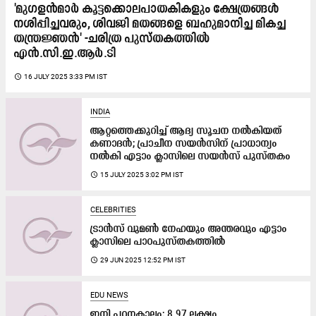
'മുഗളൻമാർ കൂട്ടക്കൊലപാതകികളും ക്ഷേത്രങ്ങൾ
നശിപ്പിച്ചവരും, ശിവജി മതങ്ങളെ ബഹുമാനിച്ച മികച്ച
തന്ത്രജ്ഞൻ' -ചരിത്ര പുസ്തകത്തിൽ
എൻ‌.സി‌.ഇ.ആർ‌.ടി
access_time
16 JULY 2025 3:33 PM IST
INDIA
ആറ്റത്തെക്കുറിച്ച് ആദ്യ സൂചന നൽകിയത്
കണാദൻ; ​പ്രാചീന സയൻസിന് പ്രാധാന്യം
നൽകി എട്ടാം ക്ലാസിലെ സയൻസ് പുസ്തകം
access_time
15 JULY 2025 3:02 PM IST
CELEBRITIES
ട്രാൻസ് വുമൺ നേഹയും അന്തരവും എട്ടാം
ക്ലാസിലെ പാഠപുസ്തകത്തിൽ
access_time
29 JUN 2025 12:52 PM IST
EDU NEWS
ഇനി പഠനകാലം; 8.97 ലക്ഷം