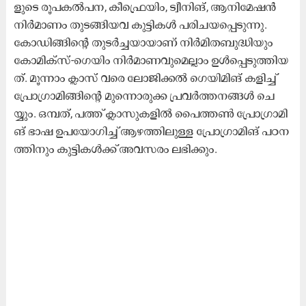
ളു​ടെ രൂ​പ​ക​ൽ​പ​ന, കീ​ഫ്രെ​യിം, ട്വീ​നി​ങ്, ആ​നി​മേ​ഷ​ന്‍
നി​ര്‍മാ​ണം തു​ട​ങ്ങി​യ​വ കു​ട്ടി​ക​ള്‍ പ​രി​ച​യ​പ്പെ​ടു​ന്നു.
കോ​ഡി​ങ്ങി​ന്റെ തു​ട​ര്‍ച്ച​യാ​യാ​ണ് നി​ര്‍മി​ത​ബു​ദ്ധി​യും
കോ​മി​ക്സ്-​ഗെ​യിം നി​ര്‍മാ​ണ​വു​മെ​ല്ലാം ഉ​ള്‍പ്പെ​ടു​ത്തി​യ​
ത്. മൂ​ന്നാം ക്ലാ​സ് വ​രെ ലോ​ജി​ക്ക​ൽ ഗെ​യി​മി​ങ് ക​ളി​ച്ച്
പ്രോ​ഗ്രാ​മി​ങ്ങി​ന്റെ മു​ന്നൊ​രു​ക്ക പ്ര​വ​ർ​ത്ത​ന​ങ്ങ​ൾ ചെ​
യ്യും. ഒ​മ്പ​ത്, പ​ത്ത് ക്ലാ​സു​ക​ളി​ല്‍ പൈ​ത്ത​ണ്‍ പ്രോ​ഗ്രാ​മി​
ങ് ഭാ​ഷ ഉ​പ​യോ​ഗി​ച്ച് ആ​ഴ​ത്തി​ലു​ള്ള പ്രോ​ഗ്രാ​മി​ങ് പ​ഠ​ന​
ത്തി​നും കു​ട്ടി​ക​ള്‍ക്ക് അ​വ​സ​രം ല​ഭി​ക്കും.