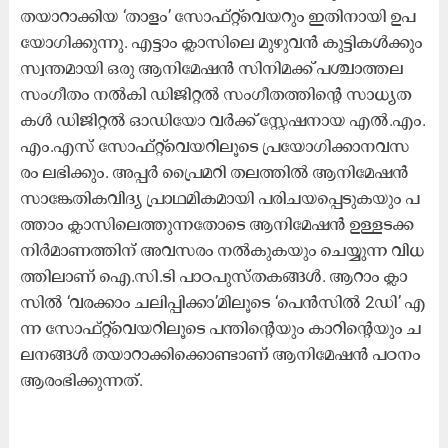
ത​യാ​റാ​ക്കി​യ ‘താ​ളം’ സോ​ഫ്റ്റ്‍വെ​യ​റും ഇ​തി​നാ​യി ഉ​പ​
യോ​ഗി​ക്കു​ന്നു. എ​ട്ടാം ക്ലാ​സി​ലെ മു​ഴു​വ​ന്‍ കു​ട്ടി​ക​ള്‍ക്കും
സ്വ​ന്ത​മാ​യി ഒ​രു ആ​നി​മേ​ഷ​ന്‍ സി​നി​മ​ക്ക് പ​ശ്ചാ​ത്ത​ല
സം​ഗീ​തം ന​ല്‍കി ഡി​ജി​റ്റ​ല്‍ സം​ഗീ​ത​ത്തി​ന്റെ സാ​ധ്യ​ത​
ക​ള്‍ ഡി​ജി​റ്റ​ൽ ഓ​ഡി​യോ വ​ർ​ക്ക് സ്റ്റേ​ഷ​നാ​യ എ​ല്‍.​എം.​
എം.​എ​സ് സോ​ഫ്‍റ്റ്‍വെ​യ​റി​ലൂ​ടെ പ്ര​യോ​ഗി​ക്കാ​ന​വ​സ​
രം ല​ഭി​ക്കും. അ​പ്പ​ര്‍ പ്രൈ​മ​റി ത​ല​ത്തി​ല്‍ ആ​നി​മേ​ഷ​ന്‍
സാ​ങ്കേ​തി​ക​വി​ദ്യ പ്രാ​ഥ​മി​ക​മാ​യി പ​രി​ച​യ​പ്പെ​ടു​ക​യും പ​
ത്താം ക്ലാ​സി​ലെ​ത്തു​ന്ന​തോ​ടെ ആ​നി​മേ​ഷ​ന്‍ ഉ​ള്ള​ട​ക്ക
നി​ര്‍മാ​ണ​ത്തി​ന് അ​വ​സ​രം ന​ല്‍കു​ക​യും ചെ​യ്യു​ന്ന വി​ധ​
ത്തി​ലാ​ണ് ഐ.​സി.​ടി പാ​ഠ​പു​സ്ത​ക​ങ്ങ​ള്‍. ആ​റാം ക്ലാ​
സി​ല്‍ ‘വ​ര​ക്കാം ച​ലി​പ്പി​ക്കാ’​മി​ലൂ​ടെ ‘പെ​ന്‍സി​ല്‍ 2ഡി’ ​എ​
ന്ന സോ​ഫ്‍റ്റ്‍വെ​യ​റി​ലൂ​ടെ പ​ന്തി​ന്റെ​യും കാ​റി​ന്റെ​യും ച​
ല​ന​ങ്ങ​ള്‍ ത​യാ​റാ​ക്കി​ക്കൊ​ണ്ടാ​ണ് ആ​നി​മേ​ഷ​ന്‍ പ​ഠ​നം
ആ​രം​ഭി​ക്കു​ന്ന​ത്.