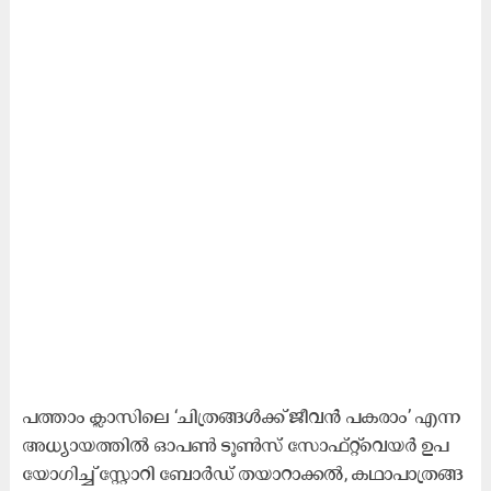
പ​ത്താം ക്ലാ​സി​ലെ ‘ചി​ത്ര​ങ്ങ​ള്‍ക്ക് ജീ​വ​ന്‍ പ​ക​രാം’ എ​ന്ന
അ​ധ്യാ​യ​ത്തി​ല്‍ ഓ​പ​ണ്‍ ടൂ​ണ്‍സ് സോ​ഫ്റ്റ്‍വെ​യ​ര്‍ ഉ​പ​
യോ​ഗി​ച്ച് സ്റ്റോ​റി ബോ​ര്‍ഡ് ത​യാ​റാ​ക്ക​ല്‍, ക​ഥാ​പാ​ത്ര​ങ്ങ​