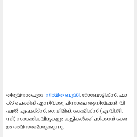
തി​രു​വ​ന​ന്ത​പു​രം:
നി​ർ​മി​ത ബു​ദ്ധി
, റോ​ബോ​ട്ടി​ക്‌​സ്‌, ഫാ​
ക്‌​ട്‌ ചെ​ക്കി​ങ് എ​ന്നി​വ​ക്കു പി​ന്നാ​ലെ ആ​നി​മേ​ഷ​ന്‍, വി​
ഷ്വ​ല്‍ എ​ഫ​ക്ട്സ്, ഗെ​യി​മി​ങ്, കോ​മി​ക്സ് (എ.​വി.​ജി.​
സി) സാ​ങ്ക​തി​ക​വി​ദ്യ​ക​ളും കു​ട്ടി​ക​ൾ​ക്ക്‌ പ​ഠി​ക്കാ​ൻ കേ​ര​
ളം അ​വ​സ​ര​മൊ​രു​ക്കു​ന്നു.