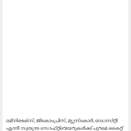
ഒ​മ്നി​ടെ​ക്സ്, ജി​കോം​പ്രി​സ്, മ്യൂ​സ്കോ​ര്‍, ഒ​ഡാ​സി​റ്റി
എ​ന്നീ സ്വ​ത​ന്ത്ര സോ​ഫ്‍റ്റ്‍വെ​യ​റു​ക​ള്‍ക്ക് പു​റ​മെ കൈ​റ്റ്