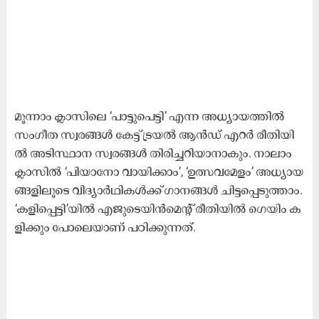
മൂ​ന്നാം ക്ലാ​സി​ലെ ‘പാ​ട്ടു​പെ​ട്ടി’ എ​ന്ന അ​ധ്യാ​യ​ത്തി​ൽ
സം​ഗീ​ത സ്വ​ര​ങ്ങ​ള്‍ കേ​ട്ട് ട്ര​യ​ല്‍ ആ​ൻ​ഡ്‌ എ​റ​ര്‍ രീ​തി​യി​
ല്‍ അ​ടി​സ്ഥാ​ന സ്വ​ര​ങ്ങ​ള്‍ തി​രി​ച്ച​റി​യാ​നാ​കും. നാ​ലാം
ക്ലാ​സി​ൽ ‘പി​യാ​നോ വാ​യി​ക്കാം’, ‘ഉ​ത്സ​വ​മേ​ളം’ അ​ധ്യാ​യ​
ങ്ങ​ളി​ലൂ​ടെ വി​ദ്യാ​ർ​ഥി​ക​ൾ​ക്ക്‌ ഗാ​ന​ങ്ങ​ള്‍ ചി​ട്ട​പ്പെ​ടു​ത്താം.
‘ക​ളി​പ്പെ​ട്ടി’​യി​ൽ എ​ജു​ടെ​യി​ന്‍മെ​ന്റ് രീ​തി​യി​ല്‍ ഗെ​യിം ക​
ളി​ക്കും പോ​ലെ​യാ​ണ്‌ പ​ഠി​ക്കു​ന്ന​ത്.