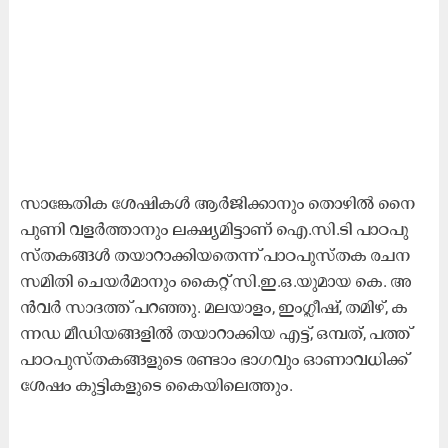
സാ​ങ്കേ​തി​ക ശേ​ഷി​ക​ള്‍ ആ​ര്‍ജി​ക്കാ​നും തൊ​ഴി​ല്‍ നൈ​
പു​ണി വ​ള​ര്‍ത്താ​നും ല​ക്ഷ്യ​മി​ട്ടാ​ണ്‌ ഐ.​സി.​ടി പാ​ഠ​പു​
സ്ത​ക​ങ്ങ​ള്‍ ത​യാ​റാ​ക്കി​യ​തെ​ന്ന് പാ​ഠ​പു​സ്ത​ക ര​ച​ന
സ​മി​തി ചെ​യ​ര്‍മാ​നും കൈ​റ്റ് സി.​ഇ.​ഒ.​യു​മാ​യ കെ. ​അ​
ന്‍വ​ര്‍ സാ​ദ​ത്ത് പ​റ​ഞ്ഞു. മ​ല​യാ​ളം, ഇം​ഗ്ലീ​ഷ്, ത​മി​ഴ്, ക​
ന്ന​ഡ മീ​ഡി​യ​ങ്ങ​ളി​ല്‍ ത​യാ​റാ​ക്കി​യ എ​ട്ട്, ഒ​മ്പ​ത്, പ​ത്ത്
പാ​ഠ​പു​സ്ത​ക​ങ്ങ​ളു​ടെ ര​ണ്ടാം ഭാ​ഗ​വും ഓ​ണാ​വ​ധി​ക്ക്
ശേ​ഷം കു​ട്ടി​ക​ളു​ടെ കൈ​യി​ലെ​ത്തും.