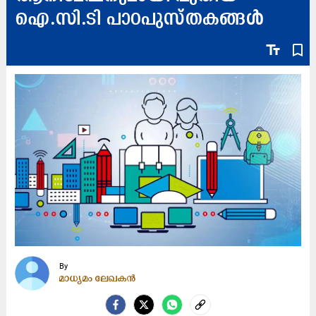
ഐ.സി.ടി പാഠപുസ്തകങ്ങൾ
text_fields
bookmark_border
By
മാധ്യമം ലേഖകൻ