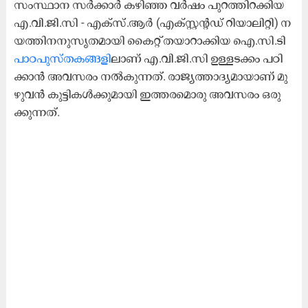
സം​സ്ഥാ​ന സ​ര്‍ക്കാ​ര്‍ ക​ഴി​ഞ്ഞ വ​ർ​ഷം പു​റ​ത്തി​റ​ക്കി​യ
എ.​വി.​ജി.​സി - എ​ക്സ്.​ആ​ര്‍ (എ​ക്സ്റ്റ​ന്റ​ഡ് റി​യാ​ലി​റ്റി) ന​
യ​ത്തി​ന​നു​സൃ​ത​മാ​യി കൈ​റ്റ് ത​യാ​റാ​ക്കി​യ ഐ.​സി.​ടി
പാ​ഠ​പു​സ്ത​ക​ങ്ങ​ളി​
ലാ​ണ് എ.​വി.​ജി.​സി ഉ​ള്ള​ട​ക്കം പ​ഠി​
ക്കാ​ന്‍ അ​വ​സ​രം ന​ല്‍കു​ന്ന​ത്. രാ​ജ്യ​ത്താ​ദ്യ​മാ​യാ​ണ് മു​
ഴു​വ​ന്‍ കു​ട്ടി​ക​ള്‍ക്കു​മാ​യി ഇ​ത്ത​ര​മൊ​രു അ​വ​സ​രം ഒ​രു​
ക്കു​ന്ന​ത്‌.