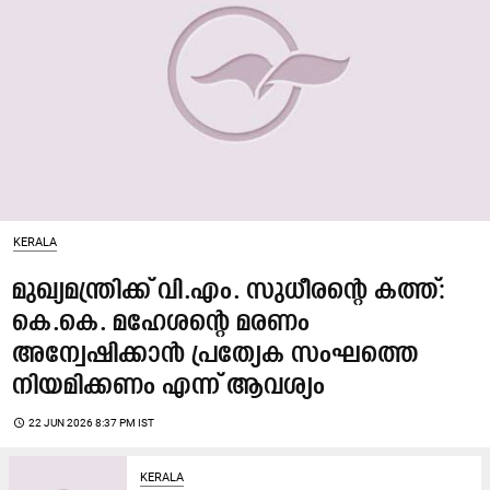
KERALA
മുഖ്യമന്ത്രിക്ക് വി.എം. സുധീരന്റെ കത്ത്:
കെ.കെ. മഹേശന്റെ മരണം
അന്വേഷിക്കാൻ പ്രത്യേക സംഘത്തെ
നിയമിക്കണം എന്ന് ആവശ്യം
access_time
22 JUN 2026 8:37 PM IST
KERALA