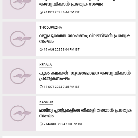
അന്വേഷിക്കാൻ പ്രത്യേക സംഘം
access_time
24 OCT 2025 6:44 PM IST
THODUPUZHA
വണ്ണപ്പുറത്തെ മോഷണം;​ വിലങ്ങിടാൻ പ്രത്യേക
സംഘം
access_time
19 AUG 2025 3:04 PM IST
KERALA
പൂരം കലക്കല്‍: ഗൂഢാലോചന അന്വേഷിക്കാൻ
പ്രത്യേകസംഘം
access_time
17 OCT 2024 7:45 PM IST
KANNUR
മാലിന്യ പ്ലാന്റുകളിലെ തീക്കളി തടയാൻ പ്രത്യേക
സംഘം
access_time
7 MARCH 2024 1:08 PM IST