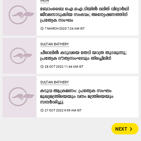
INDIA
ബോംബൈ ഐ.ഐ.ടിയിൽ ദലിത് വിദ്യാർഥി
ജീവനൊടുക്കിയ സംഭവം; അന്വേഷണത്തിന്
പ്രത്യേക സംഘം
access_time
7 MARCH 2023 7:24 AM IST
SULTAN BATHERY
ചീരാലിൽ കടുവയെ തേടി യാത്ര തുടരുന്നു;
പ്രത്യേക ദൗത്യസംഘവും തിരച്ചിലിന്
access_time
28 OCT 2022 11:44 AM IST
SULTAN BATHERY
കടുവ ആക്രമണം: പ്രത്യേക സംഘം
മുഖ്യമന്ത്രിയെയും വനം മന്ത്രിയെയും
സന്ദര്‍ശിച്ചു
access_time
27 OCT 2022 9:59 AM IST
navigate_next
NEXT