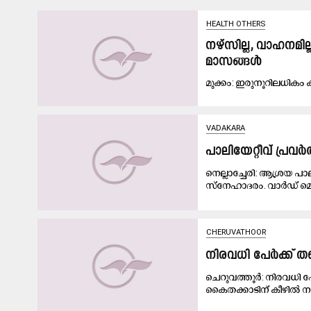
HEALTH OTHERS
നഴ്സില്ല, വാഹനമില
മാസങ്ങൾ
മു​ക്കം: ഇ​രു​നൂ​റി​ല​ധി​കം 
VADAKARA
പാലിയേറ്റീവ് പ്
നെല്ലാച്ചേരി: ആശ്രയ പ
സ്നേഹാദരം. വാർഡ് മെമ്
CHERUVATHOOR
നിരവധി പേർക്ക് ത
ചെറുവത്തൂർ: നിരവധി പേ
കൈതക്കാടിന് കീഴിൽ നാ