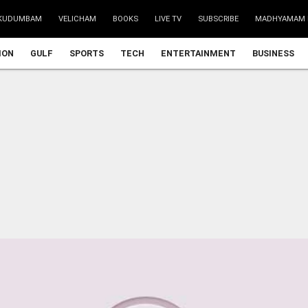
KUDUMBAM
VELICHAM
BOOKS
LIVE TV
SUBSCRIBE
MADHYAMAM 
ION
GULF
SPORTS
TECH
ENTERTAINMENT
BUSINESS