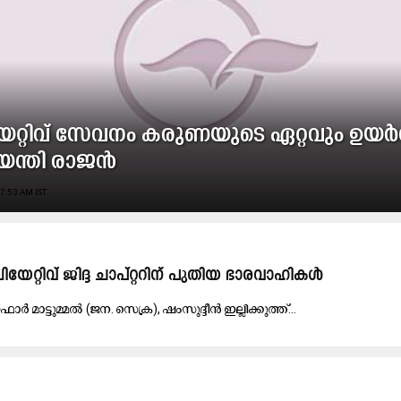
േ​റ്റി​വ് സേ​വ​നം ക​രു​ണ​യു​ടെ ഏ​റ്റ​വും ഉ​യ​ർ​
യ​ന്തി രാ​ജ​ൻ
7:53 AM IST
​​യേ​​റ്റി​​വ് ജി​​ദ്ദ ചാ​​പ്റ്റ​​റി​​ന് പു​​തി​​യ ഭാ​​ര​​വാ​​ഹി​​ക​​ൾ
ാ​​ർ മാ​​ട്ടു​​മ്മ​​ൽ (ജ​​ന. സെ​​ക്ര), ഷം​​സു​​ദ്ദീ​​ൻ ഇ​​ല്ലി​​ക്കു​​ത്ത്...