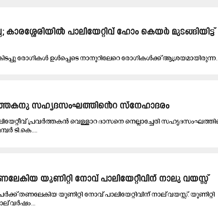
്ല; കാരശ്ശേരിയിൽ പാലിയേറ്റിവ് ഹോം കെയർ മുടങ്ങിയിട്ട്
കി​ട​പ്പു രോ​ഗി​ക​ൾ ഉ​ൾ​പ്പെ​ടെ നാ​നൂ​റി​ലേ​റെ രോ​ഗി​ക​ൾ​ക്ക് ആ​ശ്ര​യ​മാ​യി​രു​ന്ന..
രവർത്തകനു സഹൃദസംഘത്തി​െൻറ സ്നേഹാദരം
ാലിയേറ്റീവ് പ്രവർത്തകൻ വെള്ളാറ ദാസനെ നെല്ലാച്ചേരി സഹൃദസംഘത്തിന
പർ ടി.കെ....
ണലേകിയ യൂണിറ്റി നോവ് പാലിയേറ്റീവിന് നാലു വയസ്സ്
ർക്ക് തണലേകിയ യൂണിറ്റി നോവ് പാലിയേറ്റിവിന് നാല് വയസ്സ്. യൂണിറ്റി
ല് വർഷം...