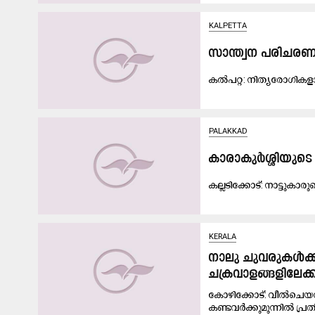
KALPETTA
സാന്ത്വന പരിചരണ 
ക​ൽ​പ​റ്റ: നി​ത്യ​രോ​ഗി​ക​ളാ​
PALAKKAD
കാ​രാ​കു​ർ​ശ്ശിയു
ക​ല്ല​ടി​ക്കോ​ട്: നാ​ട്ടു​കാ​
KERALA
നാലു ചുവരുകൾക്ക
ചക്രവാളങ്ങളിലേക്ക
കോഴിക്കോട്: വീൽചെയറു
കണ്ടവർക്കുമുന്നിൽ പ്ര