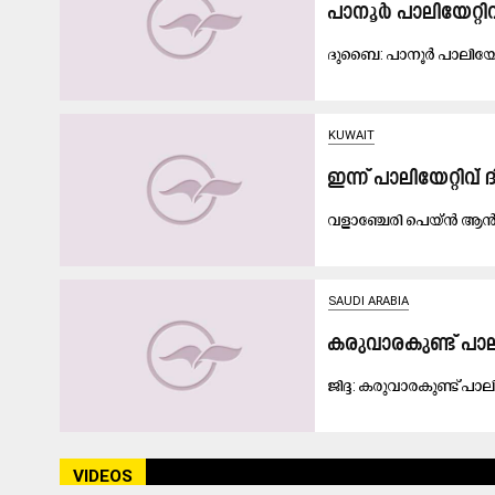
പാ​നൂ​ർ പാ​ലി​യേ​റ്റി
ദു​ബൈ: പാ​നൂ​ർ പാ​ലി​യേ​റ
KUWAIT
ഇന്ന് പാലിയേറ്റിവ് 
വളാഞ്ചേരി പെയ്ൻ ആൻഡ് 
SAUDI ARABIA
ക​രു​വാ​ര​കു​ണ്ട് പാ​
ജി​ദ്ദ: ക​രു​വാ​ര​കു​ണ്ട് പാ​
VIDEOS