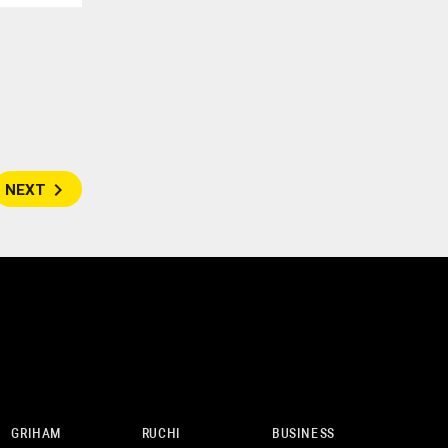
navigate_next
NEXT
GRIHAM
RUCHI
BUSINESS