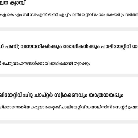
​ല​ന ക്യാ​മ്പ്
ഐ.​കെ.​എം.​സി.​സി-​എ​സ്.​ടി.​സി.​എ​ച്ച് പാ​ലി​യേ​റ്റി​വ് ഹോം ​കെ​യ​ർ പ്ര​വ​ർ​ത്ത
ഡ് പ​ണി; വയോ​ധി​ക​ർ​ക്കും രോ​ഗി​ക​ൾ​ക്കും പാ​ലി​യേ​റ്റി​വ് യൂ​നി
ചെ​റു​വാ​ഹ​ന​ങ്ങ​ൾ​ക്കാ​യി ഭാ​ഗി​ക​മാ​യി തു​റ​ക്കും
ലി​യേ​റ്റി​വ് ജി​ദ്ദ ചാ​പ്റ്റ​ർ സ്വീ​ക​ര​ണ​വും യാ​ത്ര​യ​യ​പ്പും
​ഹി​ക്കാ​നെ​ത്തി​യ ക​രു​വാ​ര​ക്കു​ണ്ട് പാ​ലി​യേ​റ്റിവ് ഡ​യാ​ലി​സി​സ് സെ​ന്റ​ർ ട്ര​ഷ​റ​