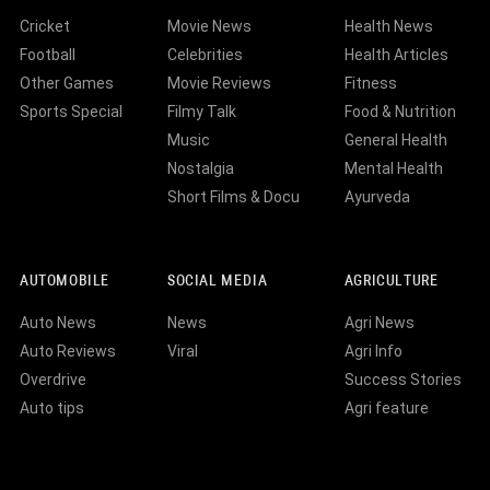
Cricket
Movie News
Health News
Football
Celebrities
Health Articles
Other Games
Movie Reviews
Fitness
Sports Special
Filmy Talk
Food & Nutrition
Music
General Health
Nostalgia
Mental Health
Short Films & Docu
Ayurveda
AUTOMOBILE
SOCIAL MEDIA
AGRICULTURE
Auto News
News
Agri News
Auto Reviews
Viral
Agri Info
Overdrive
Success Stories
Auto tips
Agri feature