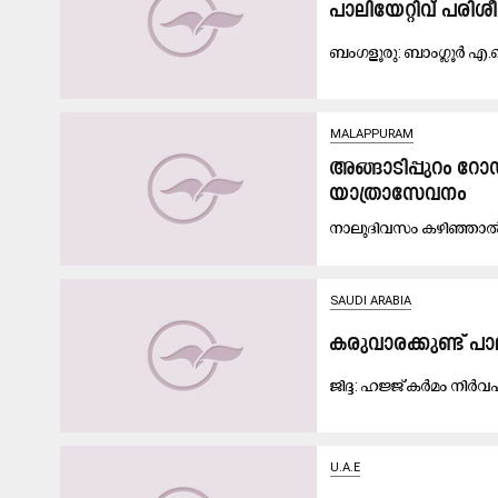
പാ​ലി​യേ​റ്റി​വ് പ​രി​ശീ
ബം​ഗ​ളൂ​രു: ബാം​ഗ്ലൂ​ർ എ.​
MALAPPURAM
അ​ങ്ങാ​ടി​പ്പു​റം റോ​
യാ​ത്രാ​സേ​വ​നം
നാ​ലു​ദി​വ​സം ക​ഴി​ഞ്ഞാ​ൽ 
SAUDI ARABIA
ക​രു​വാ​ര​ക്കു​ണ്ട് പാ​
ജി​ദ്ദ: ഹ​ജ്ജ് ക​ർ​മം നി​ർ​വ
U.A.E