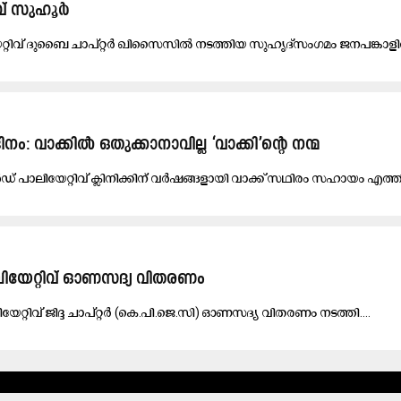
​വ് സു​ഹൂ​ർ
്റി​വ് ദു​ബൈ ചാ​പ്റ്റ​ർ ഖി​സൈ​സി​ൽ ന​ട​ത്തി​യ സു​ഹൃ​ദ്സം​ഗ​മം ജ​ന​പ​ങ്കാ​ളി​
ദിനം: വാക്കിൽ ഒതുക്കാനാവില്ല ‘വാക്കി’ന്റെ നന്മ
പാലിയേറ്റിവ് ക്ലിനിക്കിന് വർഷങ്ങളായി വാക്ക് സഥിരം സഹായം എത്തിക
ലി​യേ​റ്റി​വ് ഓ​ണ​സ​ദ്യ വി​ത​ര​ണം
ലി​യേ​റ്റി​വ് ജി​ദ്ദ ചാ​പ്റ്റ​ർ (കെ.​പി.​ജെ.​സി) ഓ​ണ​സ​ദ്യ വി​ത​ര​ണം ന​ട​ത്തി....