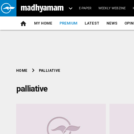
E-PAPER
WEEKLY WEBZINE
home
MY HOME
PREMIUM
LATEST
NEWS
OPIN
chevron_right
PALLIATIVE
HOME
palliative