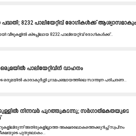
പദ്ധതി; 8232 പാലിയേറ്റിവ് രോഗികള്‍ക്ക് ആശ്വാസമാകു
യി വീ​ടു​ക​ളി​ല്‍ കി​ട​പ്പി​ലാ​യ 8232 പാ​ലി​യേ​റ്റി​വ് രോ​ഗി​ക​ള്‍ക്ക്...
ടെ ഒരുമയിൽ പാലിയേറ്റിവിന്​ വാഹനം
രു​ടെ ഒ​രു​മ​യി​ൽ കാ​രാ​കു​ർ​ശ്ശി ഗ്രാ​മ​പ​ഞ്ചാ​യ​ത്തി​ലെ സാ​ന്ത്വ​ന പ​രി​ച​ര​ണ...
ുള്ളിൽ നിന്നവർ പുറത്തുകടന്നു; സർഗാത്​മകതയുടെ
്
കളിലിരുന്ന് അതിരുകളില്ലാത്ത അക്ഷരലോകത്തെക്കുറിച്ച് സ്വപ്നം
തീക്ഷയുടെ പുതുലോകം...