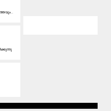
ത്ത​വും...
്കുന്നു