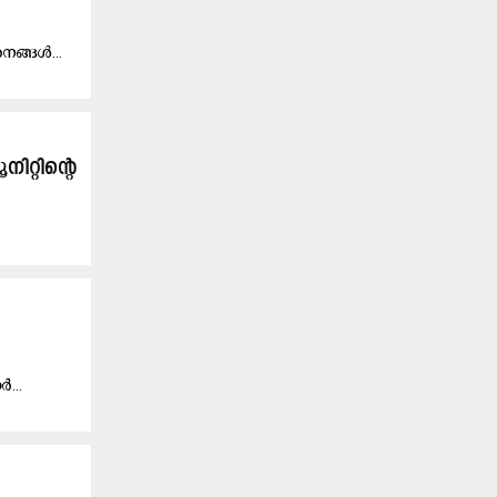
​ന​ങ്ങ​ൾ...
​റ്റി​ന്റെ
ർ...