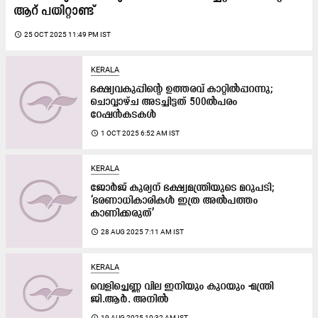
ആറ് പതിറ്റാണ്ട്
access_time
25 OCT 2025 11:49 PM IST
KERALA
ഭക്ഷ്യവകുപ്പിന്‍റെ ഉത്തരവ് കാറ്റിൽപ്പറന്നു;
ചൊവ്വാഴ്ച അടച്ചിട്ടത് 500ൽപരം
റേഷൻകടകൾ
access_time
1 OCT 2025 6:52 AM IST
KERALA
ജോർജ്​ കുര്യന്​ ഭക്ഷ്യമന്ത്രിയുടെ മറുപടി;
‘ഭരണാധികാരികൾ ഇത്ര അൽപത്തം
കാണിക്കരുത്’
access_time
28 AUG 2025 7:11 AM IST
KERALA
വെളിച്ചെണ്ണ വില ഇനിയും കുറയും -മന്ത്രി
ജി.ആര്‍. അനില്‍
access_time
19 AUG 2025 10:32 AM IST