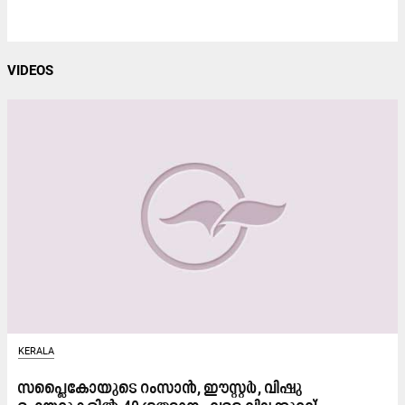
VIDEOS
KERALA
സപ്ലൈകോയുടെ റംസാൻ, ഈസ്റ്റർ, വിഷു