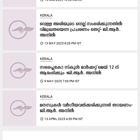
KERALA
വെള്ള അരിയുടെ നെല്ല് സംഭരിക്കുന്നതിൽ
വിമുഖതയെന്ന പ്രചരണം തെറ്റ്- ജി.ആർ.
അനിൽ
access_time
13 MAY 2025 8:26 PM IST
KERALA
സപ്ലൈകോ സ്കൂള്‍ മാർക്കറ്റ് മെയ് 12 ന്
ആരംഭിക്കും -ജി.ആർ. അനില്‍
access_time
9 MAY 2025 7:06 PM IST
KERALA
മനസുകൾ വർഗീയവത്ക്കരിക്കുന്നത് തടയണം-
ജി.ആർ. അനിൽ
access_time
13 APRIL 2025 4:50 PM IST