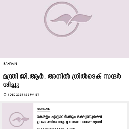
BAHRAIN
മ​ന്ത്രി ജി.​ആ​ർ. അ​നി​ൽ ഗ്രി​ൽ​ടെ​ക് സ​ന്ദ​ർ​
ശി​ച്ചു
access_time
1 DEC 2025 1:36 PM IST
BAHRAIN
കേരളം എല്ലാവർക്കും ഭക്ഷ്യസുരക്ഷ
ഉറപ്പാക്കിയ ആദ്യ സംസ്ഥാനം- മന്ത്രി...