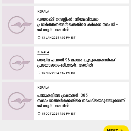
KERALA
ഡയറക്ട് സെല്ലിംഗ്: നിയമവിരുദ്ധ
പ്രവർത്തനങ്ങൾക്കെതിരെ കർശന നടപടി -
ജി.ആർ. അനിൽ
access_time
13 JAN 2025 4:05 PM IST
KERALA
തെളിമ പദ്ധതി 96 ലക്ഷം കുടുംബങ്ങൾക്ക്
പ്രയോജനം-ജി.ആർ. അനിൽ
access_time
15 NOV 2024 6:57 PM IST
KERALA
പമ്പുകളിലെ ക്രമക്കേട്: 385
സ്ഥാപനങ്ങൾക്കെതിരെ നടപടിയെടുത്തുവെന്ന്
ജി.ആർ. അനിൽ
access_time
15 OCT 2024 7:06 PM IST