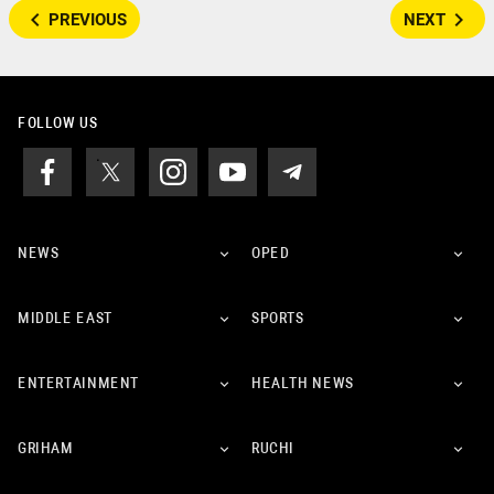
navigate_before
navigate_next
PREVIOUS
NEXT
FOLLOW US
NEWS
OPED
MIDDLE EAST
SPORTS
ENTERTAINMENT
HEALTH NEWS
GRIHAM
RUCHI