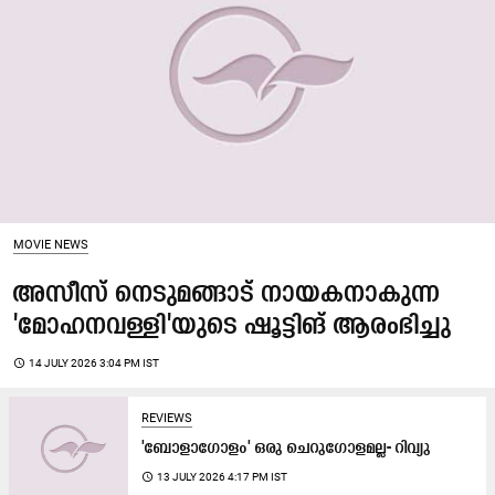
MOVIE NEWS
അസീസ് നെടുമങ്ങാട് നായകനാകുന്ന
'മോഹനവള്ളി'യുടെ ഷൂട്ടിങ് ആരംഭിച്ചു
access_time
14 JULY 2026 3:04 PM IST
REVIEWS
'ബോളാഗോളം' ഒരു ചെറുഗോളമല്ല- റിവ്യു
access_time
13 JULY 2026 4:17 PM IST