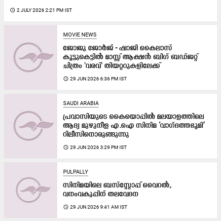
access_time
2 JULY 2026 2:21 PM IST
MOVIE NEWS
ജോജു ജോർജ് - ഷാജി കൈലാസ്
കൂട്ടുകെട്ടിൽ മാസ്സ് ആക്ഷൻ ബിഗ് ബഡ്ജറ്റ്
ചിത്രം 'വരവ്' തിയറ്ററുകളിലേക്ക്
access_time
29 JUN 2026 6:36 PM IST
SAUDI ARABIA
പ്രവാസിയുടെ കൈയൊപ്പിൽ മലയാളത്തിലെ
ആദ്യ മുഴുനീള എ.ഐ സിനിമ ‘വാഗ്‌ദത്തഭൂമി’
റിലീസിനൊരുങ്ങുന്നു
access_time
29 JUN 2026 3:29 PM IST
PULPALLY
സിനിമയിലെ ബസ്‍സ്റ്റോപ്പ് വൈറൽ,
വനംവകുപ്പിന് തലവേദന
access_time
29 JUN 2026 9:41 AM IST