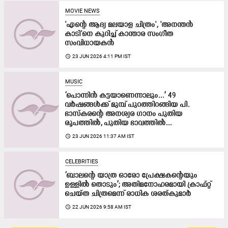
MOVIE NEWS
'എ​ന്റെ ആദ്യ മലയാള ചിത്രം', 'അനന്തൻ
കാടി'നെ കുറിച്ച് കാന്താര സംഗീത
സംവിധായകൻ
access_time
23 JUN 2026 4:11 PM IST
MUSIC
‘പൊന്നിൻ കട്ടയാണെന്നാലും...’ 49
വ‍ർഷങ്ങൾക്ക് മുമ്പ് പുറത്തിറങ്ങിയ പി.
ഭാസ്കരന്‍റെ അനശ്വര ഗാനം പുതിയ
രൂപത്തിൽ, പുതിയ ഭാവത്തിൽ...
access_time
23 JUN 2026 11:37 AM IST
CELEBRITIES
‘ബാലന്റെ യാത്ര ഓരോ പ്രേക്ഷകന്റെയും
ഉള്ളിൽ തൊടും’; അതിമനോഹരമായി ക്രാഫ്റ്റ്
ചെയ്ത ചിത്രമെന്ന് രാധിക ശരത്കുമാർ
access_time
22 JUN 2026 9:58 AM IST