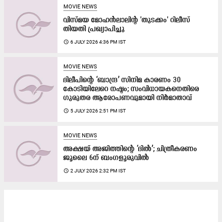
MOVIE NEWS
വിസ്മയ മോഹൻലാലിന്റ 'തുടക്കം' റിലീസ്
തിയതി പ്രഖ്യാപിച്ചു
access_time
6 JULY 2026 4:36 PM IST
MOVIE NEWS
ദിലീപിന്റെ ‘ബാന്ദ്ര’ സിനിമ കാരണം 30
കോടിയിലേറെ നഷ്ടം; സംവിധായകനെതിരെ
ഗുരുതര ആരോപണവുമായി നിർമാതാവ്
access_time
5 JULY 2026 2:51 PM IST
MOVIE NEWS
അക്ഷയ് അജിത്തിന്റെ ‘ദിൽ’; ചിത്രീകരണം
ജൂലൈ 6ന് ബംഗളൂരുവിൽ
access_time
2 JULY 2026 2:32 PM IST