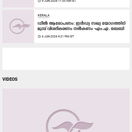
access_time
9 JUN 2026 11:35 AM IST
KERALA
ഡീൽ ആരോപണം: ഇൻഡ്യ സഖ്യ യോഗത്തിന്
മുമ്പ് വിശദീകരണം നൽകണം -എം.എ. ബേബി
access_time
6 JUN 2026 9:21 PM IST
VIDEOS