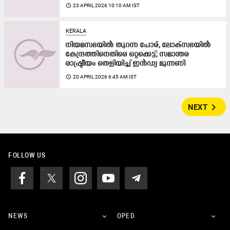
access_time
23 APRIL 2026 10:10 AM IST
KERALA
നിയമസഭയിൽ തുറന്ന പോര്, ലോക്സഭയിൽ
കേന്ദ്രത്തിനെതി​രെ ഒറ്റക്കെട്ട്; സമാന്തര
രാഷ്ട്രീയം തെളിയിച്ച് ഇൻഡ്യ മുന്നണി
access_time
20 APRIL 2026 6:45 AM IST
navigate_next
NEXT
FOLLOW US
NEWS
OPED