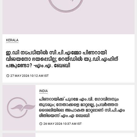
KERALA
ഇ.ഡി നടപടിയിൽ സി.പി.എമ്മോ പിണറായി
വിജയനോ ഭയപ്പെടില്ല; റെയ്‌ഡിൽ യു.ഡി.എഫിന്
പങ്കുണ്ടോ? -എം.എ. ബേബി
access_time
27 MAY 2026 10:12 AM IST
INDIA
പിണറായിക്ക് പുറമേ എം.വി. ഗോവിന്ദനും
തുടരും; നേതാക്കളെ മാറ്റലല്ല, പ്രവർത്തന
ശൈലിയിലെ അപാകത മാറ്റലാണ് സി.പി.എം
രീതിയെന്ന് എം.എ ബേബി
access_time
26 MAY 2026 10:37 AM IST