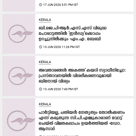
access_time
17 JUN 2026 5:51 PM IST
KERALA
ബി.ജെ.പി-ആർ.എസ്.എസ് വിരുദ്ധ
പോരാട്ടത്തിൽ ‘ഇൻഡ്യ’ക്കൊപ്പം
ഉറച്ചുനിൽക്കും -എം.എ. ബേബി
access_time
13 JUN 2026 11:26 PM IST
KERALA
അവതാരങ്ങൾ അകത്ത് കയറി സ്വാധീനിച്ചോ:
പ്രസ്താവനയിൽ വിശദീകരണവുമായി
ബിനോയ് വിശ്വം
access_time
13 JUN 2026 7:40 PM IST
KERALA
പാർട്ടിയല്ല, ചതിയൻ നേതൃത്വം തോൽക്കണം
എന്ന് കരുതുന്ന സി.പി.എമ്മുകാരാണ് വോട്ട്
ചെയ്ത് വിമതകലാപം ഉയർത്തിയത് -ഡോ.
ആസാദ്