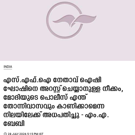
INDIA
എസ്.എഫ്.ഐ നേതാവ് ഐഷി
ഘോഷിനെ അറസ്റ്റ് ചെയ്യാനുള്ള നീക്കം,
മോദിയുടെ പൊലീസ് എന്ത്
തോന്നിവാസവും കാണിക്കാമെന്ന
നിലയിലേക്ക് അധപതിച്ചു - എം.എ.
ബേബി
access_time
28 JULY 2026 5:15 PM IST