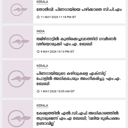
KERALA
തോൽവി: പിണറായിയെ പഴിക്കാതെ സി.പി.എം
access_time
11 MAY 2026 11:18 PM IST
INDIA
തമിഴ്നാട്ടിൽ കുതിരക്കച്ചവടത്തിന് ഗവർണർ
വഴിയൊരുക്കി -എം.എ. ബേബി
access_time
9 MAY 2026 10:13 PM IST
KERALA
പിണറായിയുടെ കഴിവുകളെ എക്സിറ്റ്
പോളിൽ അധികപേരും അംഗീകരിച്ചു -എം.എ.
ബേബി
access_time
1 MAY 2026 10:05 AM IST
KERALA
കേരളത്തിൽ എൽ.ഡി.എഫ് അധികാരത്തിൽ
തുടരുമെന്ന് എം.എ ബേബി; ‘വലിയ ഭൂരിപക്ഷം
ഉണ്ടാവില്ല’