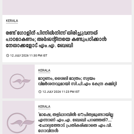
KERALA
രണ്ട് ഗോളിന് പിന്നിൽനിന്ന് തിരിച്ചുവന്നത്
പാഠമാകണം; അർജന്റീനയെ കണ്ടുപഠിക്കാൻ
നേതാക്കളോട് എം.എ. ബേബി
access_time
12 JULY 2026 11:30 PM IST
KERALA
മാറ്റണം, ശൈലി മാ​ത്രം; സ്വയം
വിമർശനവുമായി സി.പി.എം കേന്ദ്ര കമ്മിറ്റി
access_time
12 JULY 2026 11:23 PM IST
KERALA
‘മാഷേ, തളിപ്പറമ്പിൽ ഔചിത്യമുണ്ടായില്ല
എന്നാണ് എം.എ. ബേബി പറഞ്ഞത്?...’
-ചോദ്യത്തോട് പ്രതികരിക്കാതെ എം.വി.
ഗോവിന്ദൻ