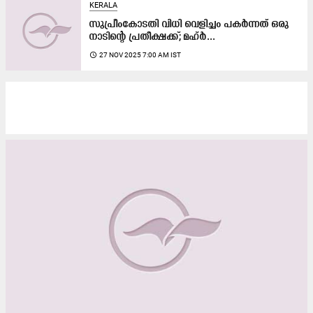
KERALA
സുപ്രീംകോടതി വിധി വെളിച്ചം പകർന്നത് ഒരു
നാടിന്‍റെ പ്രതീക്ഷക്ക്; മഹ്ർ...
access_time
27 NOV 2025 7:00 AM IST