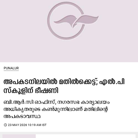
PUNALUR
അപകടനിലയിൽ മതിൽക്കെട്ട്; എൽ.പി
സ്കൂളിന് ഭീഷണി
ബി.ആർ.സി ഓഫിസ്, നഗരസഭ കാര്യാലയം
അധികൃതരുടെ കൺമുന്നിലാണ് മതിലിന്റെ
അപകടാവസ്ഥ
access_time
23 MAY 2026 10:19 AM IST