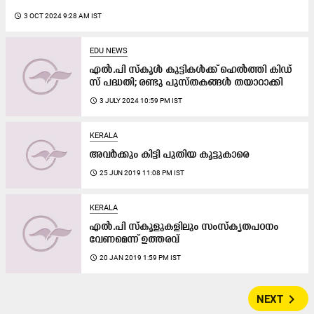
access_time
3 OCT 2024 9:28 AM IST
EDU NEWS
എൽ.പി സ്കൂൾ കുട്ടികൾക്ക്​ ഹെൽത്തി കിഡ്​
സ്​ പദ്ധതി; രണ്ടു​ പുസ്തകങ്ങൾ തയാറാക്കി
access_time
3 JULY 2024 10:59 PM IST
KERALA
അവർക്കും കിട്ടി പുതിയ കൂട്ടുകാരെ
access_time
25 JUN 2019 11:08 PM IST
KERALA
എൽ.പി സ്കൂളുകളിലും സംസ്കൃതപഠനം
വേണമെന്ന്​ ഉത്തരവ്​
access_time
20 JAN 2019 1:59 PM IST
navigate_next
NEXT