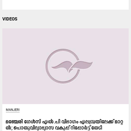
VIDEOS
MANJERI
മ​ഞ്ചേ​രി ഗേ​ൾ​സ് എ​ൽ.​പി വി​ഭാ​ഗം എ​ല​മ്പ്ര​യി​ലേ​ക്ക് മാ​റ്റ​
ൽ; പൊ​തു​വി​ദ്യാ​ഭ്യാ​സ വ​കു​പ്പ് റി​പ്പോ​ർ​ട്ട് തേ​ടി