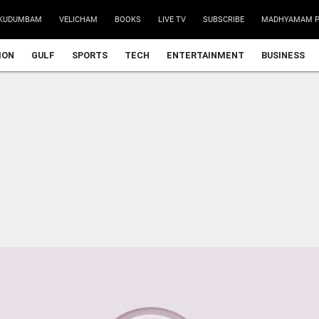
KUDUMBAM
VELICHAM
BOOKS
LIVE TV
SUBSCRIBE
MADHYAMAM P
ION
GULF
SPORTS
TECH
ENTERTAINMENT
BUSINESS