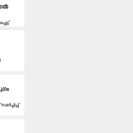
ചാനൽ
െട്ട്
ൾ
യുഗം
മർപ്പിച്ച്