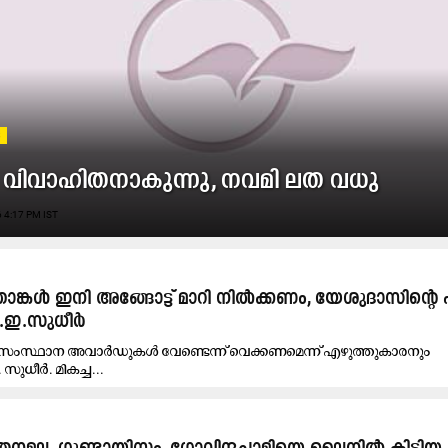
S
വിവാഹിതനാകുന്നു, നവമി ലത വധു
 4:17 PM IST
ൂട്ടി, താങ്കൾ ഇനി അങ്ങോട്ട് മാറി നിൽക്കണം, യേശുദാസിന്റ
ൻ.ഇ.സുധീർ
ട്ടി സംസ്ഥാന അവാർഡുകൾ വേണ്ടെന്ന് വെക്കണമെന്ന് എഴുത്തുകാരനും
സുധീർ. മികച്ച...