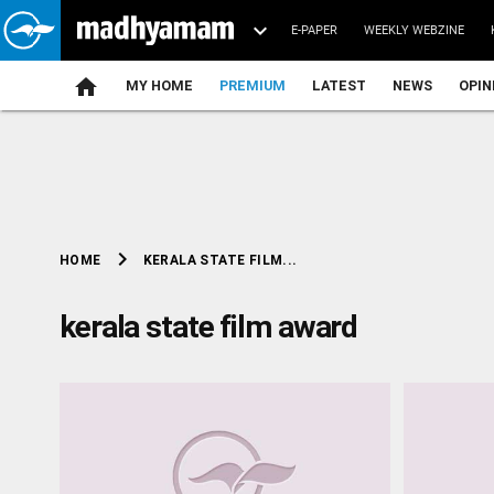
E-PAPER
WEEKLY WEBZINE
home
MY HOME
PREMIUM
LATEST
NEWS
OPIN
chevron_right
KERALA STATE FILM...
HOME
kerala state film award