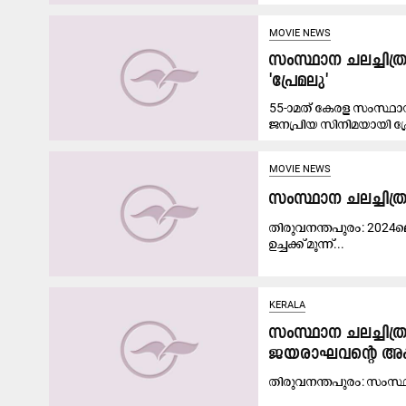
MOVIE NEWS
സംസ്ഥാന ചലച്ചിത്
'പ്രേമലു'
55-ാമത് കേരള സംസ്ഥാന 
ജനപ്രിയ സിനിമയായി പ്ര
MOVIE NEWS
സംസ്ഥാന ചലച്ചിത്ര
തിരുവനന്തപുരം: 2024ലെ 
ഉച്ചക്ക് മൂന്ന്...
KERALA
സംസ്ഥാന ചലച്ചിത്ര 
ജ​യ​രാ​ഘ​വ​ന്‍റെ അ​
തി​രു​വ​ന​ന്ത​പു​രം: സം​സ്ഥാ