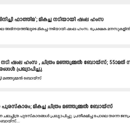
ിച്ചി ഫാത്തിമ'; മികച്ച നടിയായി ഷംല ഹംസ
യിലെ അഭിനയത്തിലൂടെ മികച്ച നടിയായി ഷംല ഹംസ. പ്രേക്ഷക മനസുകളി
ട്ടി, നടി ഷംല ഹംസ , ചിത്രം മഞ്ഞുമ്മൽ ബോയ്സ്; 55ാമത്
ങ്ങൾ പ്രഖ്യാപിച്ചു
ടി മഞ്ഞുമ്മൽ ബോയ്സ്
ര പുരസ്കാരം; മികച്ച ചിത്രം മഞ്ഞുമ്മൽ ബോയ്സ്
ചലച്ചിത്ര പുരസ്കാരങ്ങൾ പ്രഖ്യാപിച്ചു. പ്രതീക്ഷിച്ച പോലെ തന്നെ ജനപ
ബോയ്സ്...