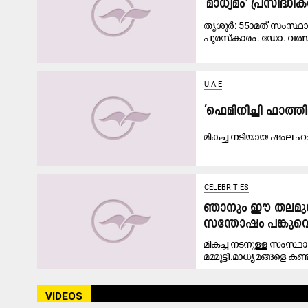
‘മാധ്യമം’ പ്രസിദ
തൃശൂർ: 55ാമത് സംസ്ഥാന
പുരസ്കാരം. ഡോ. വത്
U.A.E
‘ഫെമിനിച്ചി ഫാത്
മികച്ച നടിയായ ഷംല 
CELEBRITIES
ഞാനും ഈ തലമുറയ
സന്തോഷം പങ്കുവെച്ച്
മികച്ച നടനുള്ള സംസ്ഥാന
മമ്മൂട്ടി.മാധ്യമങ്ങളെ കണ്ട
VIDEOS