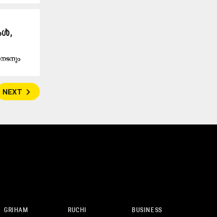
കൾ,
 നടനും
navigate_next
NEXT
GRIHAM
RUCHI
BUSINESS