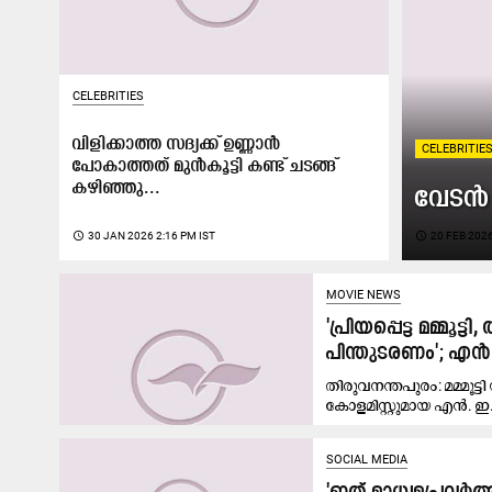
CELEBRITIES
വിളിക്കാത്ത സദ്യക്ക് ഉണ്ണാൻ
CELEBRITIE
പോകാത്തത് മുൻകൂട്ടി കണ്ട് ചടങ്ങ്
കഴിഞ്ഞു...
വേടൻ 
access_time
30 JAN 2026 2:16 PM IST
access_time
20 FEB 2026
MOVIE NEWS
'പ്രിയപ്പെട്ട മമ്മ
പിന്തുടരണം'; എ
തിരുവനന്തപുരം: മമ്മൂ
കോളമിസ്റ്റുമായ എൻ. ഇ. 
SOCIAL MEDIA