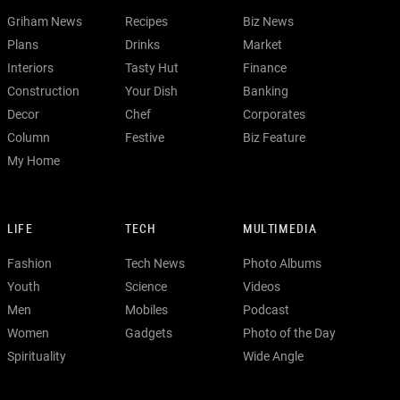
Griham News
Recipes
Biz News
Plans
Drinks
Market
Interiors
Tasty Hut
Finance
Construction
Your Dish
Banking
Decor
Chef
Corporates
Column
Festive
Biz Feature
My Home
LIFE
TECH
MULTIMEDIA
Fashion
Tech News
Photo Albums
Youth
Science
Videos
Men
Mobiles
Podcast
Women
Gadgets
Photo of the Day
Spirituality
Wide Angle