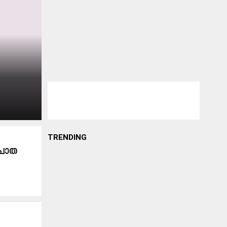
TRENDING
െ പാത