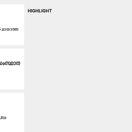
HIGHLIGHT
ൽ മായാത്ത
 സംസ്ഥാന
്രിയ