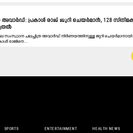
്ര അവാർഡ്: പ്രകാശ് രാജ് ജൂറി ചെയർമാൻ, 128 സിനിമ
 മുതൽ
 ലെ സംസ്ഥാന ചലച്ചിത്ര അവാർഡ് നിർണയത്തിനുള്ള ജൂറി ചെയർമാനായി
ശ് രാജിനെ...
SPORTS
ENTERTAINMENT
HEALTH NEWS