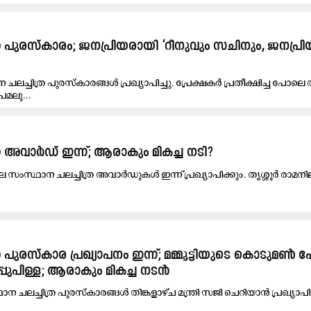
ര പുരസ്കാരം; ജനപ്രിയരായി ‘റീനുവും സചിനും, ജനപ്ര
ചലച്ചിത്ര പുരസ്കാരങ്ങൾ പ്രഖ്യാപിച്ചു. പ്രേക്ഷകർ പ്രതീക്ഷിച്ച പോലെ 
േമലു...
 അവാര്‍ഡ് ഇന്ന്; ആരാകും മികച്ച നടി?
സംസ്ഥാന ചലച്ചിത്ര അവാര്‍ഡുകൾ ഇന്ന് പ്രഖ്യാപിക്കും. തൃശ്ശൂര്‍ രാമനി
പുരസ്കാര പ്രഖ്യാപനം ഇന്ന്; മമ്മൂട്ടിയുടെ കൊ​ടു​മ​ൺ പോ​റ
പ്പു​പി​ള്ള​; ആരാകും മികച്ച നടൻ
​ന ച​ല​ച്ചി​ത്ര പു​ര​സ്കാ​ര​ങ്ങ​ൾ തി​ങ്ക​ളാ​ഴ്ച മ​ന്ത്രി സ​ജി ചെ​റി​യാ​ൻ പ്ര​ഖ്യാ​പി​