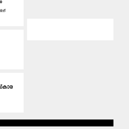
ം
ിന്
സ്കാര