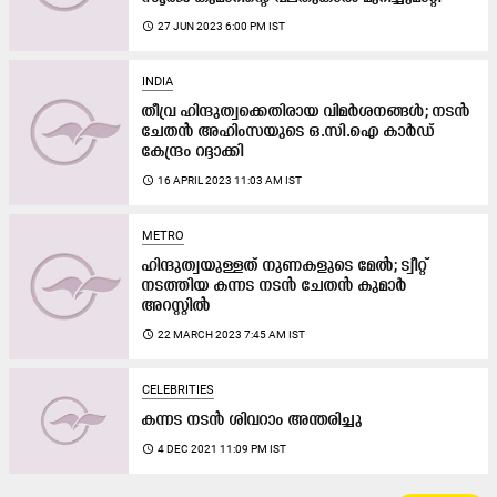
access_time
27 JUN 2023 6:00 PM IST
INDIA
തീവ്ര ഹിന്ദുത്വക്കെതിരായ വിമർശനങ്ങൾ; നടൻ
ചേതൻ അഹിംസയുടെ ഒ.സി.ഐ കാർഡ്
കേന്ദ്രം റദ്ദാക്കി
access_time
16 APRIL 2023 11:03 AM IST
METRO
ഹിന്ദുത്വയുള്ളത്​ നുണകളുടെ മേൽ; ട്വീറ്റ്​
നടത്തിയ കന്നട നടൻ ചേതൻ കുമാർ
അറസ്റ്റിൽ
access_time
22 MARCH 2023 7:45 AM IST
CELEBRITIES
കന്നട നടൻ ശിവറാം അന്തരിച്ചു
access_time
4 DEC 2021 11:09 PM IST