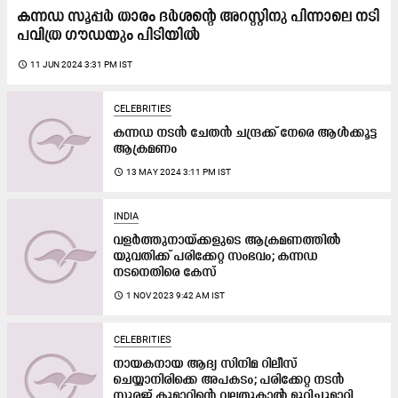
കന്നഡ സൂപ്പർ താരം ദർശന്‍റെ അറസ്റ്റിനു പിന്നാലെ നടി
പവിത്ര ​ഗൗഡയും പിടിയിൽ
access_time
11 JUN 2024 3:31 PM IST
CELEBRITIES
കന്നഡ നടൻ ചേതൻ ചന്ദ്രക്ക് നേരെ ആൾക്കൂട്ട
ആക്രമണം
access_time
13 MAY 2024 3:11 PM IST
INDIA
വളർത്തുനായ്ക്കളുടെ ആക്രമണത്തിൽ
യുവതിക്ക് പരിക്കേറ്റ സംഭവം; കന്നഡ
നടനെതിരെ കേസ്
access_time
1 NOV 2023 9:42 AM IST
CELEBRITIES
നായകനായ ആദ്യ സിനിമ റിലീസ്
ചെയ്യാനിരിക്കെ അപകടം; പരിക്കേറ്റ നടൻ
സൂരജ് കുമാറിന്റെ വലതുകാല്‍ മുറിച്ചുമാറ്റി