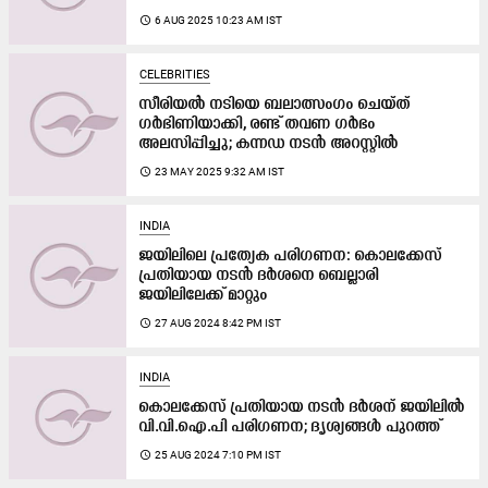
access_time
6 AUG 2025 10:23 AM IST
CELEBRITIES
സീരിയൽ നടിയെ ബലാത്സംഗം ചെയ്ത്
ഗർഭിണിയാക്കി, രണ്ട് തവണ ഗർഭം
അലസിപ്പിച്ചു; കന്നഡ നടൻ അറസ്റ്റിൽ
access_time
23 MAY 2025 9:32 AM IST
INDIA
ജയിലിലെ പ്രത്യേക പരിഗണന: കൊലക്കേസ്
പ്രതിയായ നടൻ ദർശനെ ബെല്ലാരി
ജയിലിലേക്ക് മാറ്റും
access_time
27 AUG 2024 8:42 PM IST
INDIA
കൊലക്കേസ് പ്രതിയായ നടൻ ദർശന് ജയിലിൽ
വി.വി.ഐ.പി പരിഗണന; ദൃശ്യങ്ങൾ പുറത്ത്
access_time
25 AUG 2024 7:10 PM IST