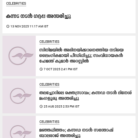
CELEBRITIES
ക​ന്ന​ട ന​ട​ൻ ഗ​ദ്ദ​പ്പ അ​ന്ത​രി​ച്ചു
access_time
13 NOV 2025 11:17 AM IST
CELEBRITIES
സിനിമയിൽ അഭിനയിക്കാനെത്തിയ നടിയെ
ലൈംഗികമായി പീഡിപ്പിച്ചു; സംവിധായകൻ
ഹേമന്ത് കുമാർ അറസ്റ്റിൽ
access_time
7 OCT 2025 2:41 PM IST
CELEBRITIES
തലച്ചോറിലെ രക്തസ്രാവം; കന്നഡ നടൻ ദിനേശ്
മംഗളൂരു അന്തരിച്ചു
access_time
25 AUG 2025 2:53 PM IST
CELEBRITIES
മഞ്ഞപ്പിത്തം; കന്നഡ നടൻ സന്തോഷ്
ബാലരാജ് അന്തരിച്ചു