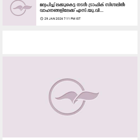
മദ്യപിച്ച് ലക്കുകെട്ട നടൻ ട്രാഫിക് സിഗ്നലിൽ
വാഹനങ്ങളിലേക്ക് എസ്.യു.വി...
access_time
29 JAN 2026 7:11 PM IST