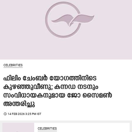
CELEBRITIES
ഫിലിം ചേംബർ യോഗത്തിനിടെ
കുഴഞ്ഞുവീണു; കന്നഡ നടനും
സംവിധായകനുമായ ജോ സൈമൺ
അന്തരിച്ചു
access_time
14 FEB 2026 3:25 PM IST
CELEBRITIES