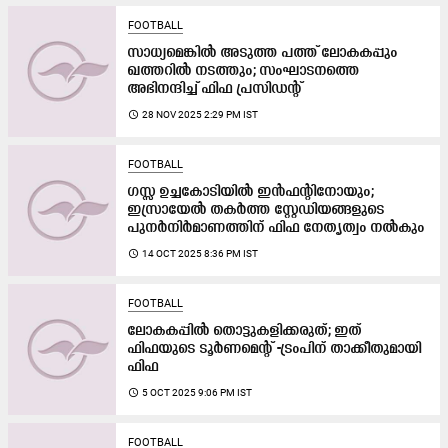
FOOTBALL
സാധ്യമെങ്കിൽ അടുത്ത പത്ത് ലോകകപ്പും
ഖത്തറിൽ നടത്തും; സംഘാടനത്തെ
അഭിനന്ദിച്ച് ഫിഫ പ്രസിഡന്റ്
access_time
28 NOV 2025 2:29 PM IST
FOOTBALL
ഗസ്സ ഉച്ചകോടിയിൽ ഇൻഫന്റിനോയും;
ഇസ്രായേൽ തകർത്ത സ്റ്റേഡിയങ്ങളുടെ
പുനർനിർമാണത്തിന് ഫിഫ നേതൃത്വം നൽകും
access_time
14 OCT 2025 8:36 PM IST
FOOTBALL
ലോകകപ്പിൽ തൊട്ടുകളി​ക്കരുത്; ഇത്
ഫിഫയുടെ ടൂർണമെന്റ് -ട്രംപിന് താക്കീതുമായി
ഫിഫ
access_time
5 OCT 2025 9:06 PM IST
FOOTBALL