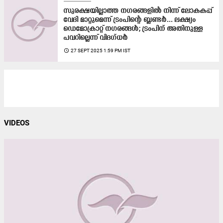
സുരക്ഷയില്ലാത്ത നഗരങ്ങളിൽ നിന്ന് ലോകകപ്പ്
വേദി മാറ്റുമെന്ന് ട്രംപിന്റെ ബ്ലണ്ടർ... ലക്ഷ്യം
ഡെമോക്രാറ്റ് നഗരങ്ങൾ; ട്രംപിന് അതിനുള്ള
പവറില്ലെന്ന് വിദഗ്ധർ
access_time
27 SEPT 2025 1:59 PM IST
VIDEOS