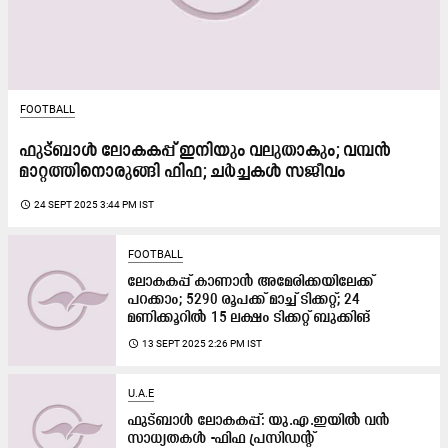
FOOTBALL
ഫുട്ബാൾ ലോകകപ്പ് ഇനിയും വലുതാകും; വമ്പൻ
മാറ്റത്തിനൊരുങ്ങി ഫിഫ; ചർച്ചകൾ സജീവം
access_time
24 SEPT 2025 3:44 PM IST
FOOTBALL
ലോകകപ്പ് കാണാൻ അമേരിക്കയിലേക്ക്
പറക്കാം; 5290 രൂപക്ക് മാച്ച് ​ടിക്കറ്റ്; 24
മണിക്കൂറിൽ 15 ലക്ഷം ടിക്കറ്റ് ബുക്കിങ്
access_time
13 SEPT 2025 2:26 PM IST
U.A.E
ഫുട്​ബാൾ ലോകകപ്പ്​: യു.എ.ഇയിൽ വൻ
സാധ്യതകൾ -ഫിഫ പ്രസിഡന്‍റ്​