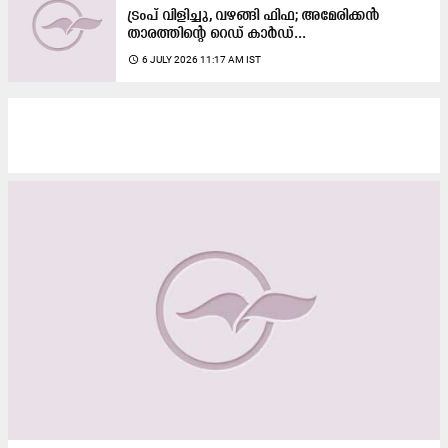
ട്രംപ് വിളിച്ചു, വഴങ്ങി ഫിഫ; അമേരിക്കൻ
താരത്തിന്‍റെ റെഡ് കാർഡ്...
access_time
6 JULY 2026 11:17 AM IST