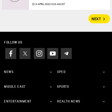
access_time
6 APRIL 2022 9:23 AM IST
navigate_next
NEXT
FOLLOW US
NEWS
OPED
MIDDLE EAST
SPORTS
ENTERTAINMENT
HEALTH NEWS