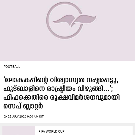
FOOTBALL
‘ലോകകപ്പിന്‍റെ വിശ്വാസ്യത നഷ്ടപ്പെട്ടു,
ഫുട്ബാളിനെ രാഷ്ട്രീയം വിഴുങ്ങി...’;
ഫിഫക്കെതിരെ രൂക്ഷവിമർശനവുമായി
സെപ് ബ്ലാറ്റർ
access_time
22 JULY 2026 9:00 AM IST
FIFA WORLD CUP