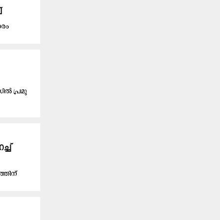
്
ാരം
്‍ പ്ര​മു​
്ച്
്തിന്