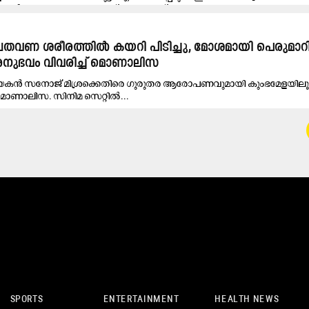
െ ഭർത്താവിനെതിരെ പോക്സോ കേസ്...
ണ ശരീരത്തിൽ കയറി പിടിച്ചു, മോശമായി പെരുമാറി..
ദുരനുഭവം വിവരിച്ച് മൊണാലിസ
ിധായകൻ സനോജ് മിശ്രക്കെതിരെ ഗുരുതര ആരോപണവുമായി കുംഭമേളയില
ൊണാലിസ. സിനിമ സെറ്റിൽ...
SPORTS
ENTERTAINMENT
HEALTH NEWS