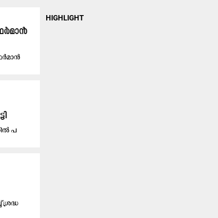
HIGHLIGHT
 ഫർമാൻ
 ഫർമാൻ
ടി
ിൽ പ​
ശ്രദ്ധ