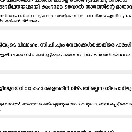
പ്പിക്കാമെന്ന് പറഞ്ഞ് മകളെ കൊണ്ടുപോയി; തിരികെ
അഭ്യർഥനയുമായി കുംഭമേള വൈറൽ താരത്തിന്റെ മാതാവ
െതിരെ പോക്സോ, പട്ടികവർഗ അതിക്രമ നിരോധന നിയമം എന്നിവ പ്രക
ർഗ കമീഷൻ നിർദേശം...
്ടിയുടെ വിവാഹം: സി.പി.എം നേതാക്കള്‍ക്കെതിരെ ഹരജി
​മേ​ളയി​ലെ വൈ​റ​ല്‍ പെ​ണ്‍കു​ട്ടി​യു​ടെ ശൈ​ശ​വ വി​വാ​ഹം ന​ട​ത്തി​യെ​ന്ന കേ​സി​ല
ിയുടെ വിവാഹം:കേരളത്തിന് വീഴ്ചയില്ലെന്ന നിലപാടിലുറച
േള വൈറൽ താരമായ പെൺകുട്ടിയുടെ വിവാഹവുമായി ബന്ധപ്പെട്ട് കേരളത
.