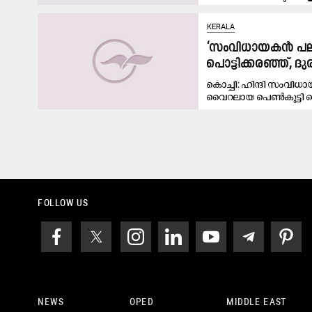
മൊണാലിസ ഭോസ്ലേയുട
KERALA
‘സംവിധായകൻ പലതവ
പൊട്ടിക്കരഞ്ഞ്, 
കൊച്ചി: ഹിന്ദി സംവ
വൈറലായ പെൺകുട്ടി മ
FOLLOW US
NEWS
OPED
MIDDLE EAST