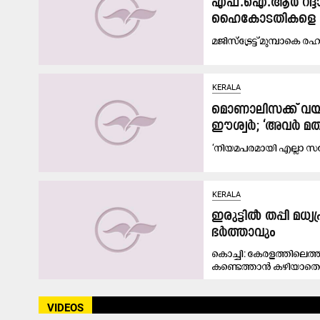
എഫ്​.ഐ.ആർ റദ്ദാ
ഹൈകോടതികളെ സമീ
മജിസ്​ട്രേട്ട്​ മുമ്പാ
KERALA
മൊണാലിസക്ക് വയസ
ഈശ്വർ; ‘അവർ മതം മാ
‘നിയമപരമായി എല്ലാ സപ്
KERALA
ഇരുട്ടിൽ തപ്പി മ
ഭർത്താവും
കൊച്ചി: കേരളത്തിലെ
കണ്ടെത്താൻ കഴിയാതെ മ
VIDEOS