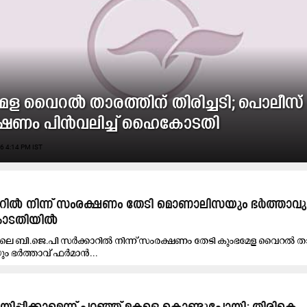
േള വൈറൽ താരത്തിന് തിരിച്ചടി; പൊലീസ്
ഷണം പിന്‍വലിച്ച് ഹൈകോടതി
6 4:14 PM IST
ാറിൽ നിന്ന് സംരക്ഷണം തേടി മൊണാലിസയും ഭർത്താവു
കോടതിയിൽ
ശിലെ ബി.ജെ.പി സർക്കാറിൽ നിന്ന് സംരക്ഷണം തേടി കുംഭമേള വൈറൽ ത
 ഭർത്താവ് ഫർമാൻ...