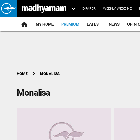
E-PAPER
WEEKLY WEBZINE
home
MY HOME
PREMIUM
LATEST
NEWS
OPINI
chevron_right
MONALISA
HOME
Monalisa