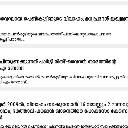
റലായ പെൺകുട്ടിയുടെ വിവാഹം; മധ്യപ്രദേശ് മുഖ്യമന്ത്ര
ായ പെൺകുട്ടിയുടെ വിവാഹത്തിന് പിന്നിലെ ഗൂഢാലോചന അ​
ട്ട് പരാതി. ...
പിന്തുണക്കുന്നത് പാർട്ടി രീതി’-വൈറൽ താരത്തിന്റെ
ം.എ ബേബി
കുംഭമേളയിലെ വൈറൽ പെൺകുട്ടി’യുടെ വിവാഹവുമായി ബന്ധപ്പെട്ട വി
ി.എം നേതാവ്...
് 2009ൽ, വിവാഹം നടക്കുമ്പോൾ 16 വയസ്സും 2 മാസവു
പ്രായം; ഭർത്താവ് ഫർമാൻ ഖാനെതിരെ പോക്സോ കേസെട
സ്
യിലെ വൈറൽ പെൺകുട്ടി’ എന്നറിയപ്പെടുന്ന ഇൻഡോർ സ്വദേശിനിയാ