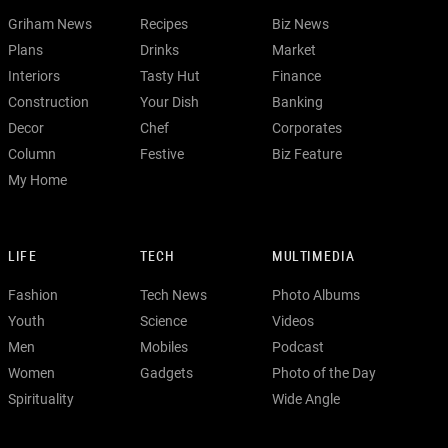
Griham News
Recipes
Biz News
Plans
Drinks
Market
Interiors
Tasty Hut
Finance
Construction
Your Dish
Banking
Decor
Chef
Corporates
Column
Festive
Biz Feature
My Home
LIFE
TECH
MULTIMEDIA
Fashion
Tech News
Photo Albums
Youth
Science
Videos
Men
Mobiles
Podcast
Women
Gadgets
Photo of the Day
Spirituality
Wide Angle