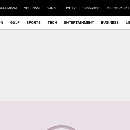
KUDUMBAM
VELICHAM
BOOKS
LIVE TV
SUBSCRIBE
MADHYAMAM P
ON
GULF
SPORTS
TECH
ENTERTAINMENT
BUSINESS
LI