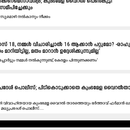
ക്കണമെന്നാവശ്യം; കുംഭമേള വൈറൽ പെൺകുട്ടി
പിച്ചേക്കും
കെ രഹസ്യമൊഴി നൽകാനും നീക്കം
് 18, നമ്മൾ വിചാരിച്ചാൽ 16 ആക്കാൻ പറ്റുമോ? -രാ
റിയിട്ടില്ല, മതം മാറാൻ ഉദ്ദേശിക്കുന്നുമില്ല’
പോർട്ടും നമ്മൾ നൽകുന്നുണ്ട്, കേരളം പിന്തുണക്കണം’
ധ്യപ്രദേശ് പൊലീസ്; പിടികൊടുക്കാതെ കുംഭമേള വൈറല്‍ത
ത്തി വിവാഹിതയായ കുംഭമേള വൈറൽ താരത്തെയും ഭർത്താവ് ഫർമാൻ 
ധ്യപ്രദേശ് പൊലീസ്....