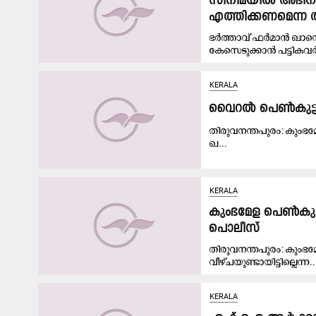
സിനിമയിൽ അഭിനയി
എത്തിക്കണമെന്ന 
ഭർത്താവ് ഫർമാൻ ഖാന
കേസെടുക്കാൻ പട്ടികവ
KERALA
വൈറല്‍ പെണ്‍കുട
തി​രു​വ​ന​ന്ത​പു​രം: കും​ഭ
ഖ...
KERALA
കുംഭമേള പെൺകുട്ട
പൊലീസ്
തിരുവനന്തപുരം: കുംഭമ
വീഴ്ചയുണ്ടായിട്ടില്ലെന്ന..
KERALA