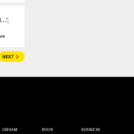
.’;
ൂടെ
navigate_next
NEXT
GRIHAM
RUCHI
BUSINESS