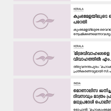
KERALA
കുംഭമേളയിലൂടെ വൈ
പരാതി
കുംഭമേളയിലൂടെ വൈറല
ന്വേഷിക്കണമെന്നാവശ്യപ്പെ
KERALA
‘മിശ്രവിവാഹങ്ങളെ 
വിവാഹത്തിൽ എ
തിരുവനന്തപുരം: ‘മഹാ
പ്രതികരണവുമായി സി.പ
INDIA
മൊണാലിസ ജനിച്ചത
ദിവസവും മാത്രം 
മധ്യപ്രദേശ് പൊലീ
ഭോപാൽ: ‘മഹാകുംഭമേള