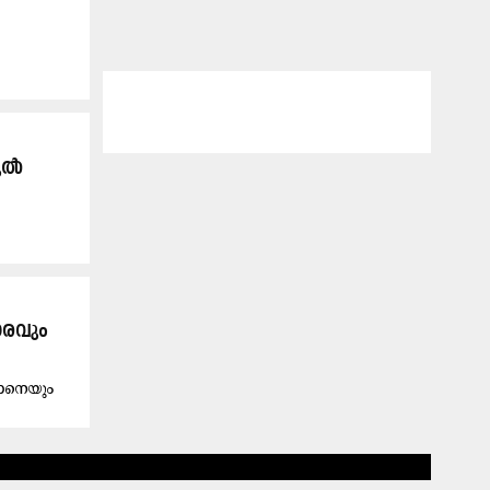
ഹുൽ
ാരവും
ഖാനെയും