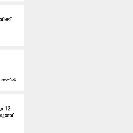
ിക്ക്
വാദത്തിൽ
ം 12
ുത്ത്
യ