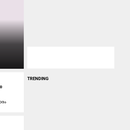
TRENDING
ം
ാരം