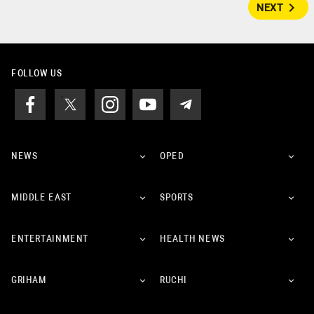
navigate_next
NEXT
FOLLOW US
NEWS
OPED
MIDDLE EAST
SPORTS
ENTERTAINMENT
HEALTH NEWS
GRIHAM
RUCHI