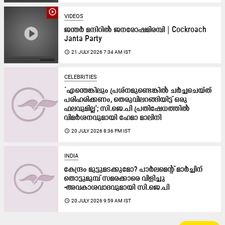
play_circle_outline
VIDEOS
ജന്തർ മന്ദിറിൽ ജനരോഷമിരമ്പി | Cockroach
Janta Party
access_time
21 JULY 2026 7:34 AM IST
CELEBRITIES
`എന്തെങ്കിലും പ്രശ്നമുണ്ടെങ്കിൽ ചർച്ചചെയ്ത്
പരിഹരിക്കണം, തെരുവിലറങ്ങിയിട്ട് ഒരു
ഫലവുമില്ല'; സി.ജെ.പി പ്രതിഷേധത്തിൽ
വിമർശനവുമായി ഹേമാ മാലിനി
access_time
20 JULY 2026 8:36 PM IST
INDIA
കേന്ദ്രം മുട്ടുമടക്കുമോ? പാർലമെന്റ് മാർച്ചിന്
തൊട്ടുമുമ്പ് സമരക്കാരെ വിളിച്ചു
-അവകാശവാദവുമായി സി.ജെ.പി
access_time
20 JULY 2026 9:59 AM IST