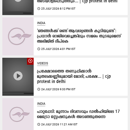
അടയാളപ്പെടുത്തും... | cjp protest in delhi
access_time
25 JULY 2026 8:12 PM IST
INDIA
'ഞങ്ങൾക്ക് രണ്ട് ആവശ്യങ്ങൾ കൂടിയുണ്ട്':
പ്രധാൻ രാജിവെച്ചെങ്കിലും സമരം തുടരുമെന്ന്
അഭിജിത് ദീപ്കെ
access_time
25 JULY 2026 4:01 PM IST
play_circle_outline
VIDEOS
പ്രക്ഷോഭത്തെ തണുപ്പിക്കാൻ
മുതലക്കണ്ണീരുമായി മോദി; പക്ഷേ... | cjp
protest in delhi
access_time
24 JULY 2026 9:33 PM IST
INDIA
പാറ്റപ്പേടി: മൂന്നാം ദിവസവും ഡൽഹിയിലെ 17
മെട്രോ സ്റ്റേഷനുകൾ അടഞ്ഞുതന്നെ
access_time
24 JULY 2026 11:21 AM IST