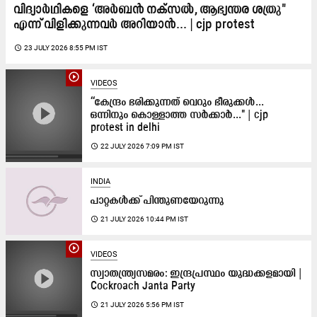
വിദ്യാർഥികളെ ‘അർബൻ നക്സൽ, ആഭ്യന്തര ശത്രു"
എന്ന് വിളിക്കുന്നവർ അറിയാൻ... | cjp protest
access_time
23 JULY 2026 8:55 PM IST
play_circle_outline
VIDEOS
‘‘കേന്ദ്രം ഭരിക്കുന്നത് വെറും ഭീരുക്കൾ...
ഒന്നിനും കൊള്ളാത്ത സർക്കാർ..." | cjp
protest in delhi
access_time
22 JULY 2026 7:09 PM IST
INDIA
പാറ്റകൾക്ക് പിന്തുണയേറുന്നു
access_time
21 JULY 2026 10:44 PM IST
play_circle_outline
VIDEOS
സ്വാതന്ത്ര്യസമരം: ഇന്ദ്രപ്രസ്ഥം യുദ്ധക്കളമായി |
Cockroach Janta Party
access_time
21 JULY 2026 5:56 PM IST