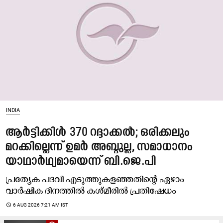
INDIA
ആർട്ടിക്കിൾ 370 റദ്ദാക്കൽ; ഒരിക്കലും
മറക്കില്ലെന്ന് ഉമർ അബ്ദുല്ല, സമാധാനം
യാഥാർഥ്യമായെന്ന് ബി.ജെ.പി
പ്രത്യേക പദവി എടുത്തുകളഞ്ഞതിന്റെ ഏഴാം
വാർഷിക ദിനത്തിൽ കശ്മീരിൽ പ്രതിഷേധം
access_time
6 AUG 2026 7:21 AM IST