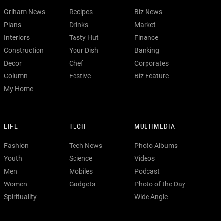
Griham News
Recipes
Biz News
Plans
Drinks
Market
Interiors
Tasty Hut
Finance
Construction
Your Dish
Banking
Decor
Chef
Corporates
Column
Festive
Biz Feature
My Home
LIFE
TECH
MULTIMEDIA
Fashion
Tech News
Photo Albums
Youth
Science
Videos
Men
Mobiles
Podcast
Women
Gadgets
Photo of the Day
Spirituality
Wide Angle