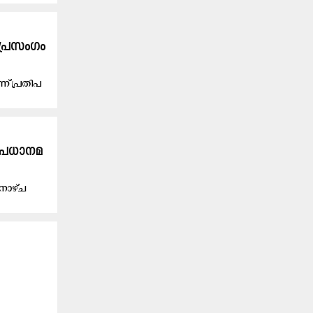
പ്ര​സം​ഗം
് പ്ര​തി​പ​
പ്രധാനമ​
ധനാഴ്ച