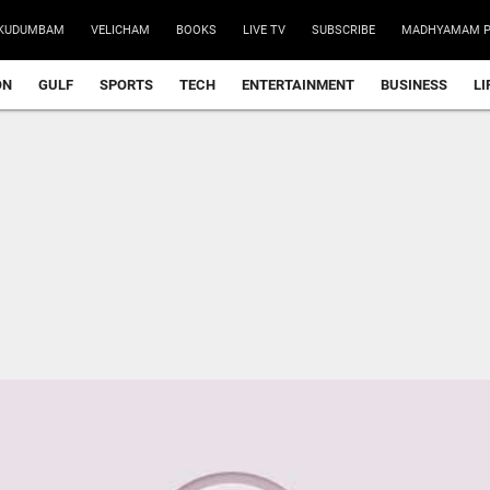
KUDUMBAM
VELICHAM
BOOKS
LIVE TV
SUBSCRIBE
MADHYAMAM P
ON
GULF
SPORTS
TECH
ENTERTAINMENT
BUSINESS
LI