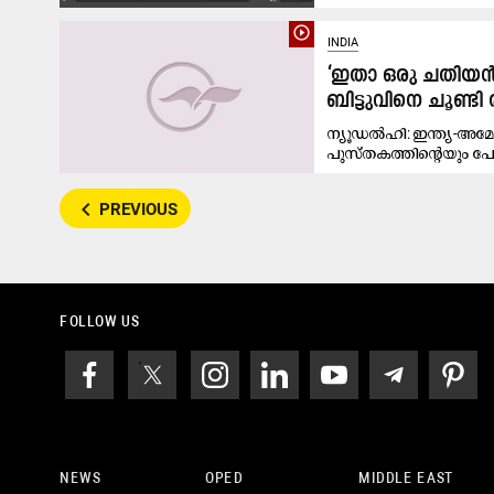
play_circle_outline
INDIA
‘ഇതാ ഒരു ചതിയൻ 
ബിട്ടുവിനെ ചൂണ്ട
ന്യൂഡൽഹി: ഇന്ത്യ-അമ
പുസ്തകത്തി​ന്റെയും പ
navigate_before
PREVIOUS
FOLLOW US
NEWS
OPED
MIDDLE EAST