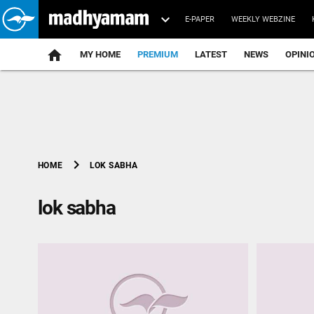
E-PAPER
WEEKLY WEBZINE
home
MY HOME
PREMIUM
LATEST
NEWS
OPINI
chevron_right
LOK SABHA
HOME
lok sabha