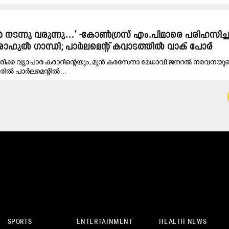
നടന്നു വരുന്നു...’ -കോൺഗ്രസ് എം.പിമാരെ പരിഹസിച്
ി രാഹുൽ ഗാന്ധി; പാർലമെന്റ് കവാടത്തിൽ വാക് പോര്
േരിക്ക വ്യാപാര കരാറി​ന്റെയും, മുൻ കരസേനാ മേധാവി ജനറൽ നരവനയു
േരിൽ പാർലമെന്റിൽ...
SPORTS
ENTERTAINMENT
HEALTH NEWS