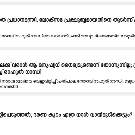
്രധാനമന്ത്രി; ലോ​ക്സ​ഭ പ്ര​ക്ഷു​ബ്ധ​മാ​യ​തി​നെ തു​ട​ർ​ന്ന് 
നേ​താ​വ് രാ​ഹു​ൽ ഗാ​ന്ധി​യെ സം​സാ​രി​ക്കാ​ൻ അ​നു​വ​ദി​ക്കാ​ത്ത​തി​നെ തു​ട​ർ​ന്ന
്ക് വരാൻ ആ മനുഷ്യന് ധൈര്യമുണ്ടെന്ന് തോന്നുന്നില്ല; 
ിച്ച് രാഹുൽ ഗാന്ധി
ി നരേന്ദ്രമോദിയെ വെല്ലുവിളിച്ച് പ്രതിപക്ഷ നേതാവ് രാഹുൽ ഗാന്ധി. ബു
െങ്കിൽ...
്പെടുത്തൽ; ഭരണ കൂടം എത്ര നാൾ വായ്മൂടിക്കെട്ടും?