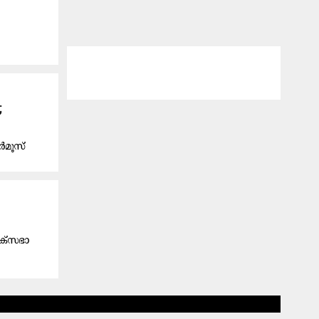
;
ർമൂസ്
ോക്സഭാ