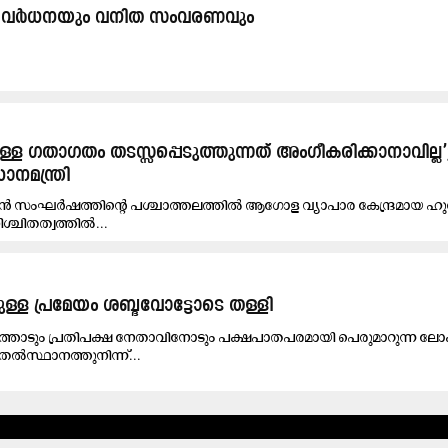
 വർധനയും വനിത സംവരണവും
ള ഗതാഗതം തടസ്സപ്പെടുത്തുന്നത് അംഗീകരിക്കാനാവില്ല’
നമന്ത്രി
യൻ സംഘർഷത്തിന്റെ പശ്ചാത്തലത്തിൽ ആഗോള വ്യാപാര കേന്ദ്രമായ ഹു
ശ്ചിതത്വത്തിൽ...
ുള്ള പ്രമേയം ശബ്ദവോട്ടോടെ തള്ളി
ത്തോടും പ്രതിപക്ഷ നേതാവിനോടും പക്ഷപാതപരമായി പെരുമാറുന്ന ല
ൽസ്ഥാനത്തുനിന്ന്...