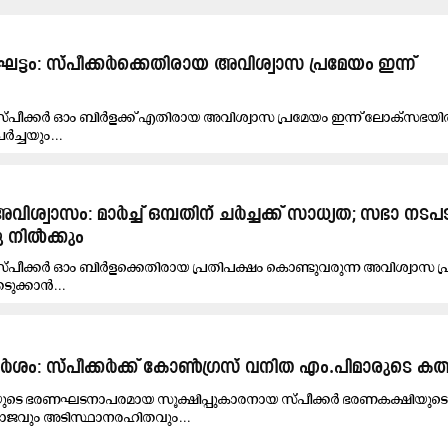
 ഘട്ടം: സ്പീക്കർക്കെതിരായ അവിശ്വാസ പ്രമേയം ഇന്ന്
പീക്കർ ഓം ബിർളക്ക് എതിരായ അവിശ്വാസ പ്രമേയം ഇന്ന് ലോക്‌സഭയി
ചർച്ചയും...
വിശ്വാസം: മാർച്ച് ഒമ്പതിന് ചർച്ചക്ക് സാധ്യത; സഭാ ന
്ടു നിൽക്കും
പീക്കർ ഓം ബിർളക്കെതിരായ പ്രതിപക്ഷം കൊണ്ടുവരുന്ന അവിശ്വാസ പ
െടുക്കാൻ...
ശം: സ്പീക്കർക്ക് കോൺഗ്രസ് വനിത എം.പിമാരുടെ കത്
ടെ ഭരണഘടനാപരമായ സൂക്ഷിപ്പുകാരനായ സ്പീക്കർ ഭരണകക്ഷിയുടെ
വ്യാജവും അടിസ്ഥാനരഹിതവും...