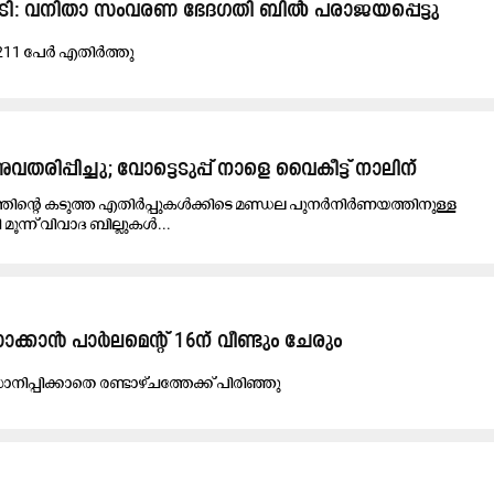
രിച്ചടി: വനിതാ സംവരണ ഭേദഗതി ബിൽ പരാജയപ്പെട്ടു
 211 പേർ എതിർത്തു
തരിപ്പിച്ചു; വോട്ടെടുപ്പ് നാളെ വൈകീട്ട് നാലിന്
്തിന്റെ കടുത്ത എതിർപ്പുകൾക്കിടെ മണ്ഡല പുനർനിർണയത്തിനുള്ള
ന്ന് വിവാദ ബില്ലുകൾ...
്കാ​ൻ പാ​ർ​ല​മെ​ന്റ് 16ന് ​വീ​ണ്ടും ചേ​രും
​നി​പ്പി​ക്കാ​തെ ര​ണ്ടാ​ഴ്ച​ത്തേ​ക്ക് പി​രി​ഞ്ഞു