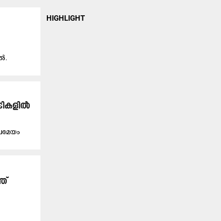
HIGHLIGHT
ൽ.
ടപടികളിൽ
്രമേയം
ത്