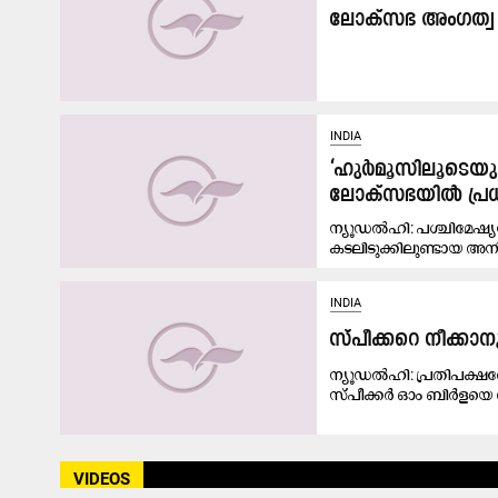
ലോക്സഭ അംഗത്വ
INDIA
‘ഹുർമൂസിലൂടെയുള്
ലോക്‌സഭയിൽ പ്രധാ
ന്യൂഡൽഹി: പശ്ചിമേഷ്
കടലിടുക്കിലുണ്ടായ അനി
INDIA
സ്പീക്കറെ നീക്കാന
ന്യൂഡൽഹി: പ്രതിപക്ഷ
സ്പീക്കർ ഓം ബിർളയെ ത
VIDEOS