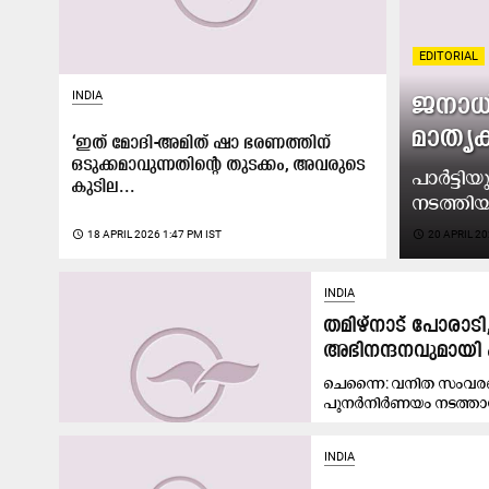
EDITORIAL
INDIA
ജനാധി
മാതൃ
‘ഇത് മോദി-അമിത് ഷാ ഭരണത്തിന്
ഒടുക്കമാവുന്നതിന്റെ തുടക്കം, അവരുടെ
പാർട്ടിയ
കുടില...
നടത്തിയ
access_time
18 APRIL 2026 1:47 PM IST
access_time
20 APRIL 20
INDIA
തമിഴ്നാട് പോരാട
അഭിനന്ദനവുമായി എ
ചെന്നൈ: വനിത സംവരണത്
പുനർനിർണയം നടത്താനുള്
INDIA