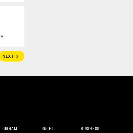
ച
ടെ
navigate_next
NEXT
GRIHAM
RUCHI
BUSINESS