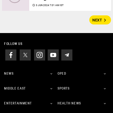
access_time
3 JUN 2024 7:01 AM IST
navigate_next
NEXT
FOLLOW US
NEWS
OPED
MIDDLE EAST
SPORTS
ENTERTAINMENT
HEALTH NEWS