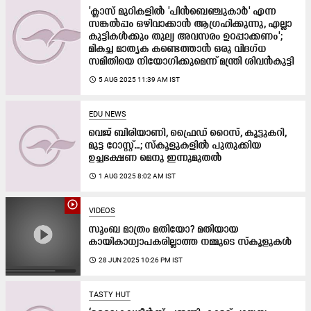
'ക്ലാസ് മുറികളിൽ 'പിൻബെഞ്ചുകാർ' എന്ന
സങ്കൽപ്പം ഒഴിവാക്കാൻ ആഗ്രഹിക്കുന്നു, എല്ലാ
കുട്ടികൾക്കും തുല്യ അവസരം ഉറപ്പാക്കണം';
മികച്ച മാതൃക കണ്ടെത്താൻ ഒരു വിദഗ്ധ
സമിതിയെ നിയോഗിക്കുമെന്ന് മന്ത്രി ശിവൻകുട്ടി
access_time
5 AUG 2025 11:39 AM IST
EDU NEWS
വെജ് ബിരിയാണി, ഫ്രൈഡ് റൈസ്, കൂട്ടുകറി,
മുട്ട റോസ്റ്റ്…; സ്കൂളുകളിൽ പുതുക്കിയ
ഉച്ചഭക്ഷണ മെനു ഇന്നുമുതൽ
access_time
1 AUG 2025 8:02 AM IST
play_circle_outline
VIDEOS
സൂംബ മാത്രം മതിയോ? മതിയായ
കായികാധ്യാപകരില്ലാത്ത നമ്മുടെ സ്കൂളുകൾ
access_time
28 JUN 2025 10:26 PM IST
TASTY HUT