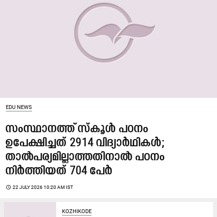
EDU NEWS
സംസ്ഥാനത്ത് സ്‌കൂൾ പഠനം
ഉപേക്ഷിച്ചത് 2914 വിദ്യാർഥികൾ;
താൽപര്യമില്ലാത്തതിനാൽ പഠനം
നിർത്തിയത് 704 പേർ
access_time
22 JULY 2026 10:20 AM IST
KOZHIKODE