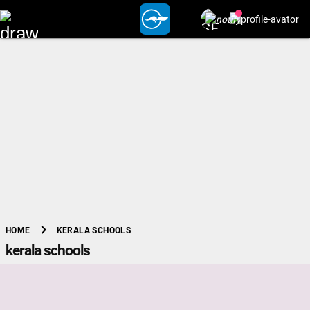
chevron_right
KERALA SCHOOLS
HOME
kerala schools