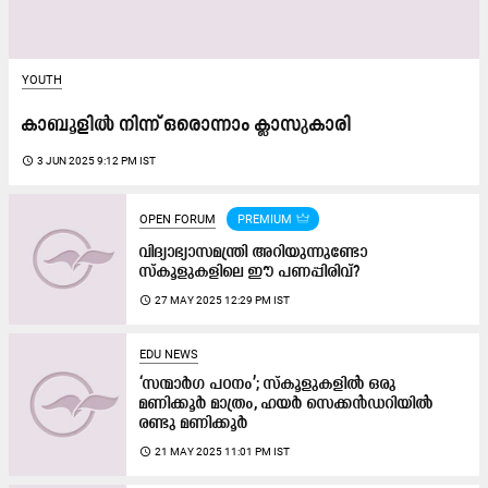
YOUTH
കാബൂളിൽ നിന്ന്​ ഒരൊന്നാം ക്ലാസുകാരി
access_time
3 JUN 2025 9:12 PM IST
OPEN FORUM
PREMIUM
വിദ്യാഭ്യാസമന്ത്രി അറിയുന്നുണ്ടോ
സ്കൂളുകളിലെ ഈ പണപ്പിരിവ്?
access_time
27 MAY 2025 12:29 PM IST
EDU NEWS
‘സന്മാർഗ പഠനം’; സ്കൂളുകളിൽ ഒരു
മണിക്കൂർ മാത്രം, ഹയർ സെക്കൻഡറിയിൽ
രണ്ടു​ മണിക്കൂർ
access_time
21 MAY 2025 11:01 PM IST