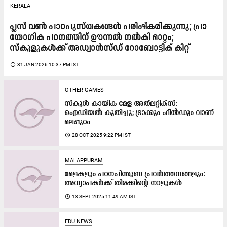
KERALA
പ്ലസ്​ വൺ പാഠപുസ്തകങ്ങൾ പരിഷ്​കരിക്കുന്നു; പ്രാ​
യോ​ഗി​ക പ​ഠ​ന​ത്തി​ന് ഊ​ന്ന​ൽ ന​ൽ​കി​ മാറ്റം;
സ്കൂളുകൾക്ക് അ​ഡ്വാ​ൻ​സ്ഡ് റോ​ബോ​ട്ടി​ക് കി​റ്റ്
access_time
31 JAN 2026 10:37 PM IST
OTHER GAMES
സ്കൂൾ കായിക മേള അത്‍ലറ്റിക്സ്:
ഐഡിയൽ കുതിച്ചു; ട്രാക്കും ഫീൽഡും വാണ്
മലപ്പുറം
access_time
28 OCT 2025 9:22 PM IST
MALAPPURAM
മേളകളും പഠനപിന്തുണ പ്രവർത്തനങ്ങളും:
അധ്യാപകർക്ക് തിരക്കിന്റെ നാളുകൾ
access_time
13 SEPT 2025 11:49 AM IST
EDU NEWS