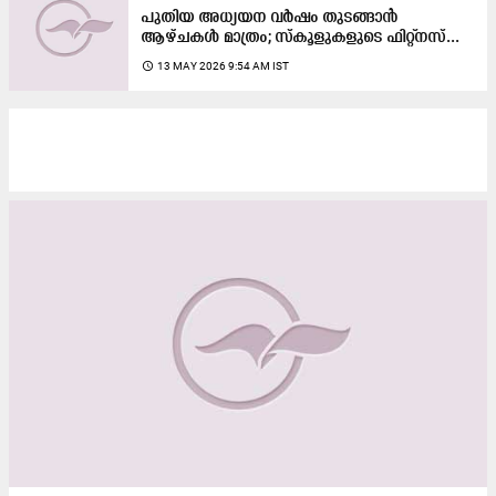
പുതിയ അധ്യയന വർഷം തുടങ്ങാൻ
ആഴ്ചകൾ മാത്രം; സ്കൂളുകളുടെ ഫിറ്റ്നസ്...
access_time
13 MAY 2026 9:54 AM IST