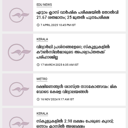
EDU NEWS
എട്ടാം ക്ലാസ് വാർഷിക​ പരീക്ഷയിൽ തോൽവി
21.67 ശതമാനം; 25 മുതൽ പുനഃപരീക്ഷ
access_time
7 APRIL 2025 10:45 PM IST
KERALA
വിദ്യാർഥി പ്രശ്‌നങ്ങളേറെ; സ്‌കൂളുകളിൽ
കൗൺസിലർമാരുടെ അപര്യാപ്‌തതക്ക്‌
പരിഹാരമില്ല
access_time
17 MARCH 2025 6:35 AM IST
METRO
ദ​ക്ഷി​ണേ​ന്ത്യ​ൻ ശാ​സ്ത്ര നാ​ട​കോ​ത്സ​വം: മി​ക​
വോ​ടെ കേ​ര​ള വി​ദ്യാ​ല​യ​ങ്ങ​ൾ
access_time
16 NOV 2024 9:17 AM IST
KERALA
സ്കൂളുകളിൽ 2.98 ലക്ഷം പേരുടെ കുറവ്​;
ഒന്നാം ക്ലാസിൽ അരലക്ഷം