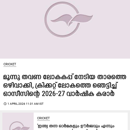
CRICKET
മൂന്നു തവണ ലോകകപ്പ് നേടിയ താരത്തെ
ഒഴിവാക്കി, ക്രിക്കറ്റ് ലോകത്തെ ഞെട്ടിച്ച്
ഓസീസിന്‍റെ 2026-27 വാർഷിക കരാർ
access_time
1 APRIL 2026 11:31 AM IST
CRICKET
‘ഇന്ത്യ തന്ന ഓർമകളും ഊർജവും എന്നും