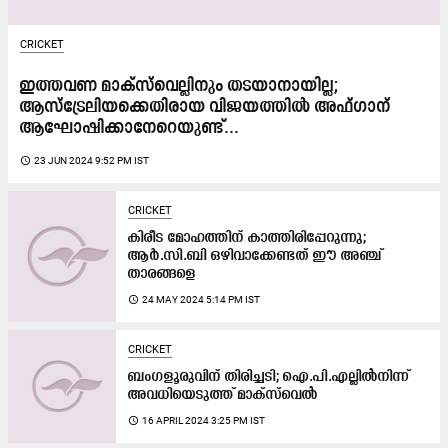
CRICKET
ഇത്തവണ മാക്സ്‍വെല്ലിനും തടയാനായില്ല;
ആസ്ട്രേലിയക്കെതിരായ വിജയത്തിൽ അഫ്ഗാന്
ആഘോഷിക്കാനേറെയുണ്ട്...
access_time
23 JUN 2024 9:52 PM IST
CRICKET
കിരീട മോഹത്തിന് കാത്തിരിപ്പേറുന്നു;
ആർ.സി.ബി ഒഴിവാക്കേണ്ടത് ഈ അഞ്ച്
താരങ്ങളെ
access_time
24 MAY 2024 5:14 PM IST
CRICKET
ബംഗളൂരുവിന് തിരിച്ചടി; ഐ.പി.എല്ലിൽനിന്ന്
അവധിയെടുത്ത് മാക്സ്‌‍വെൽ
access_time
16 APRIL 2024 3:25 PM IST