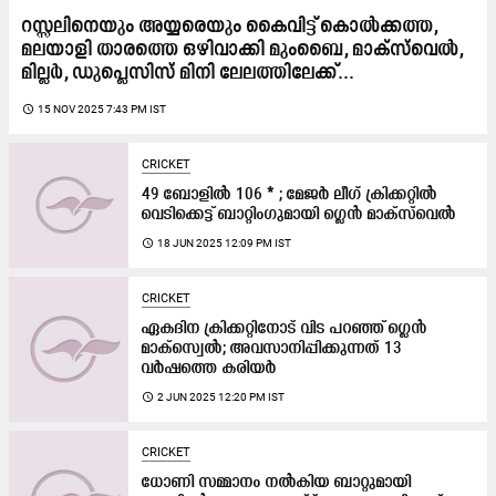
റസ്സലിനെയും അയ്യരെയും കൈവിട്ട് കൊൽക്കത്ത,
മലയാളി താരത്തെ ഒഴിവാക്കി മുംബൈ, മാക്‌സ്‌വെല്‍,
മില്ലർ, ഡുപ്ലെസിസ് മിനി ലേലത്തിലേക്ക്...
access_time
15 NOV 2025 7:43 PM IST
CRICKET
49 ബോളിൽ 106 * ; മേജർ ലീഗ് ക്രിക്കറ്റിൽ
വെടിക്കെട്ട് ബാറ്റിംഗുമായി ഗ്ലെൻ മാക്സ്‌വെൽ
access_time
18 JUN 2025 12:09 PM IST
CRICKET
ഏകദിന ക്രിക്കറ്റിനോട് വിട പറഞ്ഞ് ഗ്ലെൻ
മാക്സ്വെൽ; അവസാനിപ്പിക്കുന്നത് 13
വർഷത്തെ കരിയർ
access_time
2 JUN 2025 12:20 PM IST
CRICKET
ധോണി സമ്മാനം നൽകിയ ബാറ്റുമായി