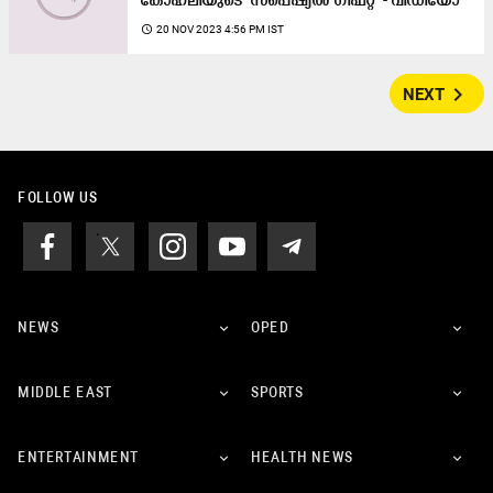
കോഹ്‍ലിയുടെ ‘സ്‍പെഷ്യൽ ഗിഫ്റ്റ്’ - വിഡിയോ
access_time
20 NOV 2023 4:56 PM IST
navigate_next
NEXT
FOLLOW US
NEWS
OPED
MIDDLE EAST
SPORTS
ENTERTAINMENT
HEALTH NEWS