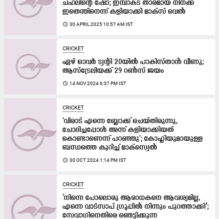
ചഹലിന്‍റെ ഷോ; ഇമ്പാക്ട് താരമായ നിനക്ക്
ഇതെന്തിനെന്ന് കളിയാക്കി മാക്സ് വെൽ
access_time
30 APRIL 2025 10:57 AM IST
CRICKET
ഏഴ് ഓവർ ട്വന്റി 20യിൽ പാകിസ്താൻ വീണു;
ആസ്ട്രേലിയക്ക് 29 റൺസ് ജയം
access_time
14 NOV 2024 6:37 PM IST
CRICKET
'വിരാട് എന്നെ ബ്ലോക്ക് ചെയ്തിരുന്നു,
ചോദിച്ചപ്പോൾ അന്ന് കളിയാക്കിയത്
കൊണ്ടാണെന്ന് പറഞ്ഞു'; കോഹ്ലിയുമായുള്ള
ബന്ധത്തെ കുറിച്ച് മാക്സ്വെൽ
access_time
30 OCT 2024 1:14 PM IST
CRICKET
‘നിന്നെ പോലൊരു ആരാധകനെ ആവശ്യമില്ല,
എന്നെ വാട്സാപ് ഗ്രൂപ്പിൽ നിന്നും പുറത്താക്കി’;
സേവാഗിനെതിരെ ഞെട്ടിക്കുന്ന