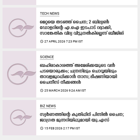
TECH NEWS
മെറ്റയെ തടഞ്ഞ് ചൈന; 2 ബില്യൺ
ഡോളറിന്റെ എ.ഐ ഇടപാട് റദ്ദാക്കി,
സാങ്കേതിക വിദ്യ വിട്ടുനൽകില്ലെന്ന് ബീജിങ്
access_time
27 APRIL 2026 7:23 PM IST
SCIENCE
ബഹിരാകാശത്ത് അമേരിക്കയുടെ വൻ
പടയൊരുക്കം; ചന്ദ്രനിലും ചൊവ്വയിലും
താവളമുറപ്പിക്കാൻ നാസ; ഭീഷണിയായി
ചൈനീസ് നീക്കങ്ങൾ
access_time
25 MARCH 2026 9:24 AM IST
BIZ NEWS
സ്വർണത്തിന്റെ കുതിപ്പിന് പിന്നിൽ ചൈന;
ജാഗ്രത മുന്നറിയിപ്പുമായി യു.എസ്
access_time
15 FEB 2026 2:17 PM IST