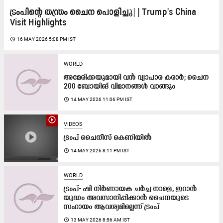
ട്രംപിന്റെ തന്ത്രം ചൈന പൊളിച്ചു| | Trump's China
Visit Highlights
access_time
16 MAY 2026 5:08 PM IST
WORLD
അമേരിക്കയുമായി വൻ വ്യാപാര കരാർ; ചൈന
200 ബോയിങ് വിമാനങ്ങൾ വാങ്ങും
access_time
14 MAY 2026 11:06 PM IST
play_circle_outline
VIDEOS
ട്രംപ് ചൈനീസ് കെണിയിൽ
access_time
14 MAY 2026 8:11 PM IST
WORLD
ട്രംപ്- ഷി നിർണായക ചർച്ച നാളെ, ഇറാൻ
യുദ്ധം അവസാനിപ്പിക്കാൻ ചൈനയുടെ
സഹായം ആവശ്യമില്ലെന്ന് ട്രംപ്
access_time
13 MAY 2026 8:56 AM IST