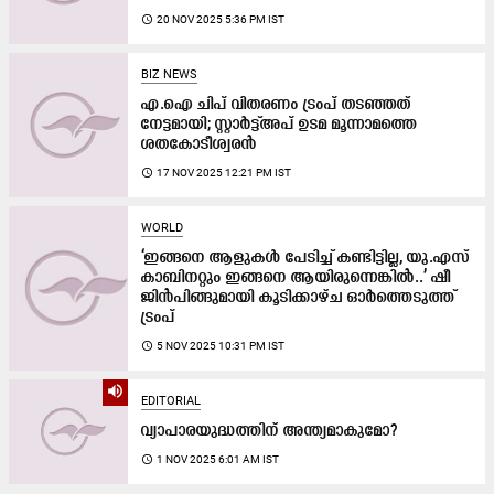
access_time
20 NOV 2025 5:36 PM IST
BIZ NEWS
എ.ഐ ചിപ് വിതരണം ട്രംപ് തടഞ്ഞത്
നേട്ടമായി; സ്റ്റാർട്ട്അപ് ഉടമ മൂന്നാമത്തെ
ശതകോടീശ്വരൻ
access_time
17 NOV 2025 12:21 PM IST
WORLD
‘ഇങ്ങനെ ആളുകൾ പേടിച്ച് കണ്ടിട്ടില്ല, യു.എസ്
കാബിനറ്റും ഇങ്ങനെ ആയിരുന്നെങ്കിൽ..’ ഷീ
ജിൻപിങ്ങുമായി കൂടിക്കാഴ്ച ഓർത്തെടുത്ത്
ട്രംപ്
access_time
5 NOV 2025 10:31 PM IST
volume_up
EDITORIAL
വ്യാപാരയുദ്ധത്തിന് അന്ത്യമാകുമോ?
access_time
1 NOV 2025 6:01 AM IST