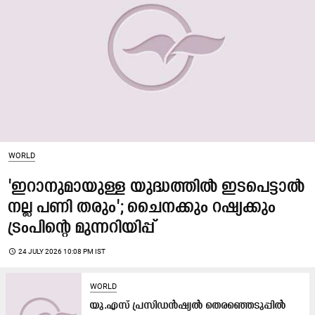
WORLD
'ഇറാനുമായുള്ള യുദ്ധത്തിൽ ഇടപെട്ടാൽ
നല്ല പണി തരും'; ചൈനക്കും റഷ്യക്കും
ട്രംപിന്‍റെ മുന്നറിയിപ്പ്
access_time
24 JULY 2026 10:08 PM IST
WORLD
യു.എസ് പ്രസിഡൻഷ്യൽ തെരഞ്ഞെടുപ്പിൽ