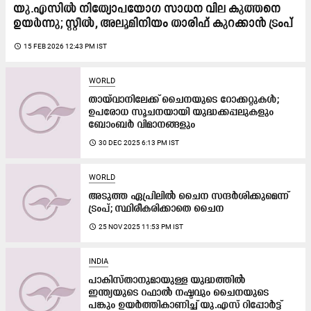
യു.എസിൽ നിത്യോപയോഗ സാധന വില കുത്തനെ
ഉയർന്നു; സ്റ്റീൽ, അലൂമിനിയം താരിഫ് കുറക്കാൻ ട്രംപ്
access_time
15 FEB 2026 12:43 PM IST
WORLD
തായ്‌വാനി​ലേക്ക് ചൈനയുടെ റോക്കറ്റുകൾ;
ഉപരോധ സൂചനയായി യുദ്ധക്കപ്പലുകളും
ബോംബർ വിമാനങ്ങളും
access_time
30 DEC 2025 6:13 PM IST
WORLD
അടുത്ത ഏപ്രിലിൽ ചൈന സന്ദർശിക്കുമെന്ന്
ട്രംപ്; സ്ഥിരീകരിക്കാതെ ചൈന
access_time
25 NOV 2025 11:53 PM IST
INDIA
പാകിസ്താനുമായുള്ള യുദ്ധത്തിൽ
ഇന്ത്യയുടെ റഫാൽ നഷ്ടവും ചൈനയുടെ
പങ്കും ഉയർത്തികാണിച്ച് യു.എസ് റിപ്പോർട്ട്