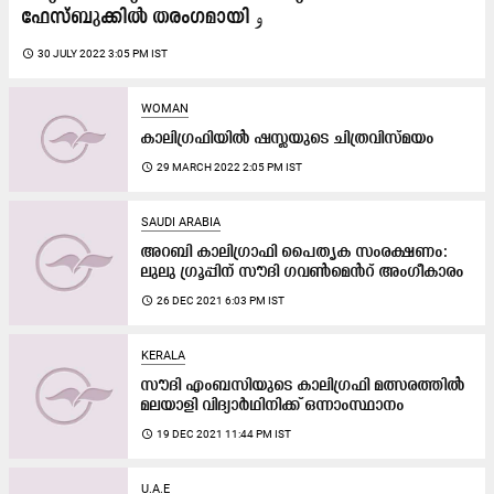
ഫേസ്ബുക്കിൽ തരംഗമായി و
access_time
30 JULY 2022 3:05 PM IST
WOMAN
കാലിഗ്രഫിയില്‍ ഷസ്ലയുടെ ചിത്രവിസ്മയം
access_time
29 MARCH 2022 2:05 PM IST
SAUDI ARABIA
അറബി കാലിഗ്രാഫി പൈതൃക സംരക്ഷണം:
ലുലു ഗ്രൂപ്പിന്​ സൗദി ഗവൺമെൻറ്​ അംഗീകാരം
access_time
26 DEC 2021 6:03 PM IST
KERALA
സൗദി എംബസിയുടെ കാലിഗ്രഫി മത്സരത്തിൽ
മലയാളി വിദ്യാർഥിനിക്ക്​ ഒന്നാംസ്ഥാനം
access_time
19 DEC 2021 11:44 PM IST
U.A.E