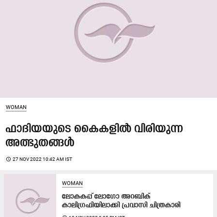
WOMAN
ഫാദിയയുടെ കൈകളിൽ വിരിയുന്ന
അത്ഭുതങ്ങൾ
access_time
27 NOV 2022 10:42 AM IST
WOMAN
ലോകകപ്പ് ലോഗോ അറബിക്
കാലിഗ്രഫിയിലാക്കി പ്രവാസി ചിത്രകാരി