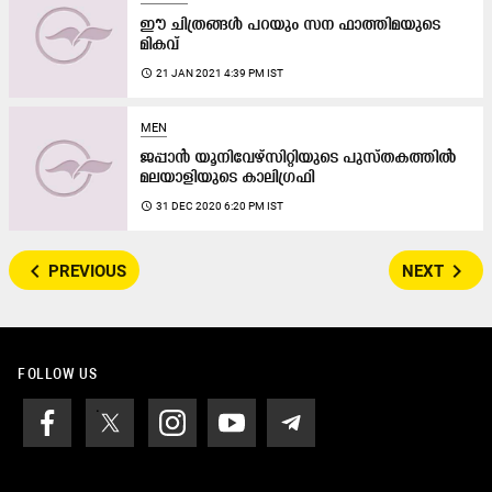
ഈ ചിത്രങ്ങൾ പറയും സന ഫാത്തിമയുടെ
മികവ്
access_time
21 JAN 2021 4:39 PM IST
MEN
ജപ്പാൻ യൂനിവേഴ്സിറ്റിയുടെ പുസ്തകത്തിൽ
മലയാളിയുടെ കാലിഗ്രഫി
access_time
31 DEC 2020 6:20 PM IST
navigate_before
navigate_next
PREVIOUS
NEXT
FOLLOW US