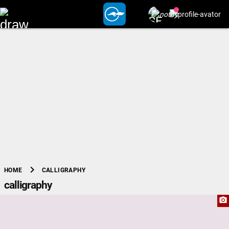
chevron_right
CALLIGRAPHY
HOME
calligraphy
camera_alt