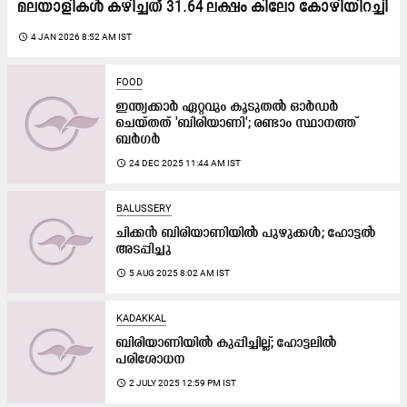
മലയാളികൾ കഴിച്ചത് 31.64 ലക്ഷം കിലോ കോഴിയിറച്ചി
access_time
4 JAN 2026 8:52 AM IST
FOOD
ഇന്ത്യക്കാർ ഏറ്റവും കൂടുതൽ ഓർഡർ
ചെയ്തത് 'ബിരിയാണി'; രണ്ടാം സ്ഥാനത്ത്
ബർഗർ
access_time
24 DEC 2025 11:44 AM IST
BALUSSERY
ചിക്കൻ ബിരിയാണിയിൽ പുഴുക്കൾ; ഹോട്ടൽ
അടപ്പിച്ചു
access_time
5 AUG 2025 8:02 AM IST
KADAKKAL
ബിരിയാണിയിൽ കുപ്പിച്ചില്ല്; ഹോട്ടലിൽ
പരിശോധന
access_time
2 JULY 2025 12:59 PM IST