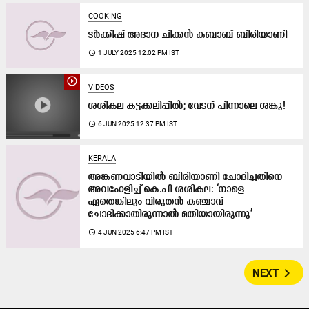
COOKING
ടർക്കിഷ് അദാന ചിക്കൻ കബാബ് ബിരിയാണി
access_time
1 JULY 2025 12:02 PM IST
play_circle_outline
VIDEOS
ശശികല കട്ടക്കലിപ്പിൽ; വേടന് പിന്നാലെ ശങ്കു!
access_time
6 JUN 2025 12:37 PM IST
KERALA
അങ്കണവാടിയിൽ ബിരിയാണി ചോദിച്ചതിനെ
അവഹേളിച്ച് കെ.പി ശശികല: ‘നാളെ
ഏതെങ്കിലും വിരുതൻ കഞ്ചാവ്
ചോദിക്കാതിരുന്നാൽ മതിയായിരുന്നു’
access_time
4 JUN 2025 6:47 PM IST
navigate_next
NEXT