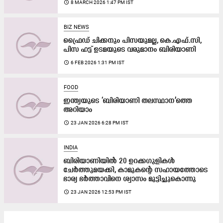
access_time
8 MARCH 2026 1:47 PM IST
BIZ NEWS
ഫ്രൈഡ് ചിക്കനും പിസയുമല്ല, കെ.എഫ്.സി,
പിസ ഹട്ട് ഉടമയുടെ വരുമാനം ബിരിയാണി
access_time
6 FEB 2026 1:31 PM IST
FOOD
ഇന്ത്യയുടെ ‘ബിരിയാണി തലസ്ഥാന’ത്തെ
അറിയാം
access_time
23 JAN 2026 6:28 PM IST
INDIA
ബിരിയാണിയിൽ 20 ഉറക്കഗുളികൾ
ചേർത്തുമയക്കി, കാമുകന്‍റെ സഹായത്തോടെ
ഭാര്യ ഭര്‍ത്താവിനെ ശ്വാസം മുട്ടിച്ചുകൊന്നു
access_time
23 JAN 2026 12:53 PM IST