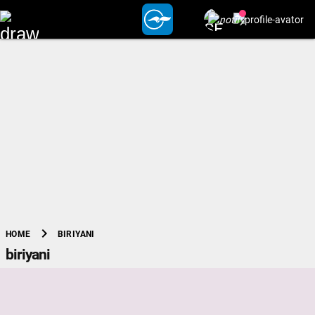
chevron_right
BIRIYANI
HOME
biriyani