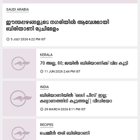
SAUDI ARABIA
ഈന്തപ്പഴങ്ങളുടെ നഗരിയിൽ ആവേശമായി
ബിരിയാണി രുചിമേളം
access_time
5 JULY 2026 6:22 PM IST
KERALA
70 അല്ല, 80; ജയിൽ ബിരിയാണിക്ക് വില കൂട്ടി
access_time
11 JUN 2026 2:44 PM IST
INDIA
ബിരിയാണിയിൽ 'ലെഗ് പീസ്' ഇല്ല;
കല്യാണത്തിന് കൂട്ടത്തല്ല് | വീഡിയോ
access_time
29 MARCH 2026 8:11 PM IST
RECIPES
ചെമ്മീൻ തരി ബിരിയാണി