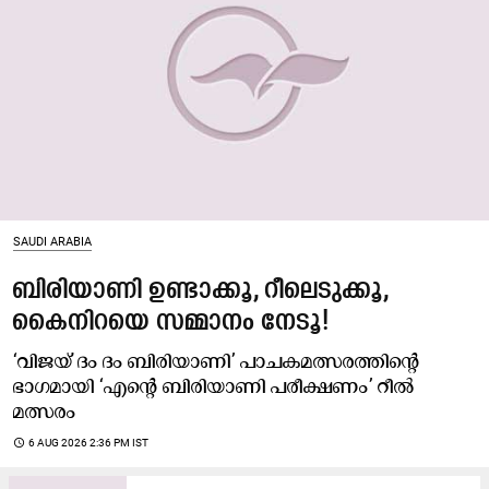
SAUDI ARABIA
ബിരിയാണി ഉണ്ടാക്കൂ, റീലെടുക്കൂ,
കൈനിറയെ സമ്മാനം നേടൂ!
‘വിജയ് ദം ദം ബിരിയാണി’ പാചകമത്സരത്തിന്‍റെ
ഭാഗമായി ‘എന്‍റെ ബിരിയാണി പരീക്ഷണം’ റീൽ
മത്സരം
access_time
6 AUG 2026 2:36 PM IST