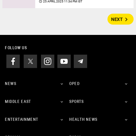
access_time
25 APRIL 2025 11:34 PM IST
navigate_next
NEXT
FOLLOW US
NEWS
OPED
MIDDLE EAST
SPORTS
ENTERTAINMENT
HEALTH NEWS