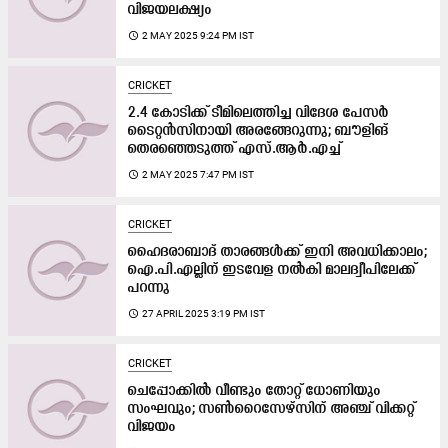
വിജയലക്ഷ്യം
access_time
2 MAY 2025 9:24 PM IST
CRICKET
2.4 കോടിക്ക് ടീമിലെത്തിച്ച വിദേശ പേസർ
ടൈറ്റൻസിനായി അരങ്ങേറുന്നു; ബൗളിങ്
തെരഞ്ഞെടുത്ത് എസ്.ആർ.എച്ച്
access_time
2 MAY 2025 7:47 PM IST
CRICKET
ഹൈദരാബാദ് താരങ്ങൾക്ക് ഇനി അവധിക്കാലം;
ഐ.പി.എല്ലിന് ഇടവേള നൽകി മാലദ്വീപിലേക്ക്
പറന്നു
access_time
27 APRIL 2025 3:19 PM IST
CRICKET
ചെപ്പോക്കിൽ വീണ്ടും തോറ്റ് ധോണിയും
സംഘവും; സൺറൈസേഴ്സിന് അഞ്ച് വിക്കറ്റ്
വിജയം