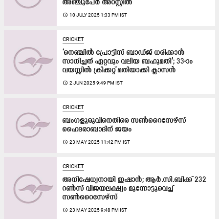
അഞ്ചുപേർ അറസ്റ്റിൽ
access_time
10 JULY 2025 1:33 PM IST
CRICKET
‘നെഞ്ചിൽ പ്രോട്ടീസ് ബാഡ്ജ് ധരിക്കാൻ
സാധിച്ചത് ഏറ്റവും വലിയ ബഹുമതി’; 33-ാം
വയസ്സിൽ ക്രിക്കറ്റ് മതിയാക്കി ക്ലാസൻ
access_time
2 JUN 2025 9:49 PM IST
CRICKET
ബംഗളൂരുവിനെതിരെ സൺറൈസേഴ്സ്
ഹൈദരാബാദിന് ജയം
access_time
23 MAY 2025 11:42 PM IST
CRICKET
അനിഷേധ്യനായി ഇഷാൻ; ആർ.സി.ബിക്ക് 232
റൺസ് വിജയലക്ഷ്യം മുന്നോട്ടുവെച്ച്
സൺറൈസേഴ്സ്
access_time
23 MAY 2025 9:48 PM IST