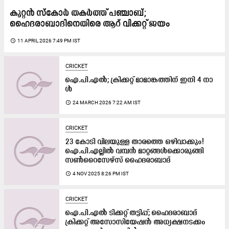
കൂറ്റൻ സ്കോർ തകർത്ത് പഞ്ചാബ്;
ഹൈദരാബാദിനെതിരെ ആറ് വിക്കറ്റ് ജയം
access_time
11 APRIL 2026 7:49 PM IST
CRICKET
ഐ.​പി.​എ​ൽ; ക്രിക്കറ്റ് മാമാങ്കത്തിന് ഇനി 4 നാ​
ൾ
access_time
24 MARCH 2026 7:22 AM IST
CRICKET
23 കോടി വിലയുള്ള താരത്തെ ഒഴിവാക്കും!
ഐ.പി.എല്ലിൽ വമ്പൻ മാറ്റങ്ങൾക്കൊരുങ്ങി
സൺറൈസേഴ്സ് ഹൈദരാബാദ്
access_time
4 NOV 2025 8:26 PM IST
CRICKET
ഐ.പി.എൽ ടിക്കറ്റ് തട്ടിപ്പ്; ഹൈദരാബാദ്
ക്രിക്കറ്റ് അസോസിയേഷൻ അധ്യക്ഷനടക്കം