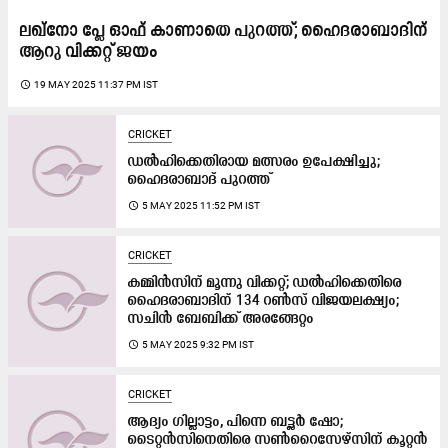
ലഖ്നോ പ്ലേ ഓഫ് കാണാതെ പുറത്ത്; ഹൈദരാബാദിന്
ആറു വിക്കറ്റ് ജയം
access_time
19 MAY 2025 11:37 PM IST
CRICKET
ഡൽഹിക്കെതിരായ മത്സരം ഉപേക്ഷിച്ചു;
ഹൈദരാബാദ് പുറത്ത്
access_time
5 MAY 2025 11:52 PM IST
CRICKET
കമ്മിൻസിന് മൂന്നു വിക്കറ്റ്; ഡൽഹിക്കെതിരെ
ഹൈദരാബാദിന് 134 റൺസ് വിജയലക്ഷ്യം;
സചിൻ ബേബിക്ക് അരങ്ങേറ്റം
access_time
5 MAY 2025 9:32 PM IST
CRICKET
ആദ്യം ഗില്ലാട്ടം, പിന്നെ ബട്ട്ലർ ഷോ;
ടൈറ്റൻസിനെതിരെ സൺറൈസേഴ്സിന് കൂറ്റൻ