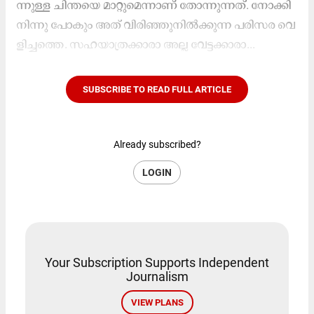
ന്നു​ള്ള ചി​ന്ത​യെ മാ​റ്റു​മെ​ന്നാ​ണ് തോ​ന്നു​ന്ന​ത്. നോ​ക്കി​
നി​ന്നു പോ​കും അ​ത് വി​രി​ഞ്ഞു​നി​ൽ​ക്കു​ന്ന പ​രി​സ​ര വെ​
ളി​ച്ച​ത്തെ. സ​ഹ​യാ​ത്ര​ക്കാ​രാ അ​ല്ല വേ​ട്ട​ക്കാ​രാ...
SUBSCRIBE TO READ FULL ARTICLE
Already subscribed?
LOGIN
Your Subscription Supports Independent
Journalism
VIEW PLANS