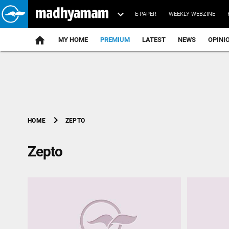
E-PAPER
WEEKLY WEBZINE
home
MY HOME
PREMIUM
LATEST
NEWS
OPINI
chevron_right
ZEPTO
HOME
Zepto