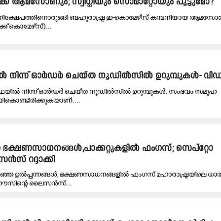
റിക്ക് ആമസോണും; സ്വിഗ്ഗിയും ​സൊമാറ്റോയും പൂട്ടുമോ​?
 നിക്ഷേപത്തിനൊരുങ്ങി ബഹുരാഷ്ട്ര ഇ-കൊമേഴ്സ് കമ്പനിയായ ആമസ
ക് കൊമേഴ്സ്)...
ിൽ നിന്ന് ഓർഡർ ചെയ്ത നൂഡിൽസിൽ ഉറുമ്പുകൾ- വ
ഫേയിൽ നിന്ന് ഓർഡർ ചെയ്ത നൂഡിൽസിൽ ഉറുമ്പുകൾ. സംഭവം സമൂഹ
ികൊണ്ടിരിക്കുകയാണ്....
ഭക്ഷണസാധനങ്ങൾ,പാക്കറ്റുകളിൽ ഫംഗസ്; സെപ്‌റ്റോ
് റദ്ദാക്കി
്ഞ ഉൽപ്പന്നങ്ങൾ, ഭക്ഷണസാധനങ്ങളിൽ ഫംഗസ് മഹാരാഷ്ട്രയിലെ ധാ
ഹൗസിന്‍റെ ലൈസൻസ്...