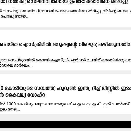
ായി നൽകി; ഡെലിവറി ബോയ് ഉപഭോക്താവിനെ മർദിച്ചു
 സെപ്റ്റോ ഡെലിവറി ബോയ് ഉപഭോക്താവിനെ മർദിച്ചു. വീടിന്‍റെ ലൊക
 പേരിലുണ്ടായ...
യ്ത ഐസ്ക്രീമിൽ മനുഷ്യന്റെ വിരലും; കഴിക്കുന്നതി
ായ സെപ്‌റ്റോയിൽ കോൺ ഐസ്‌ക്രീം ഓർഡർ ചെയ്ത് കാത്തിരിക്കുകയാ
ലാഡിലെ ഓർലെം...
കോടിയുടെ സമ്പത്ത്; ഹുറൂൺ ഇന്ത്യ റിച്ച് ലിസ്റ്റിൽ ഇട
കൻ കൈവല്യ വോഹ്റ
്സിൽ 1000 കോടി രൂപയുടെ സമ്പത്തുമായി ഐ.ഐ.എഫ്.എൽ വെൽത്ത്
ൽ ഇടം നേടി...