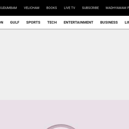
KUDUMBAM
VELICHAM
BOOKS
LIVE TV
SUBSCRIBE
MADHYAMAM P
ON
GULF
SPORTS
TECH
ENTERTAINMENT
BUSINESS
LI