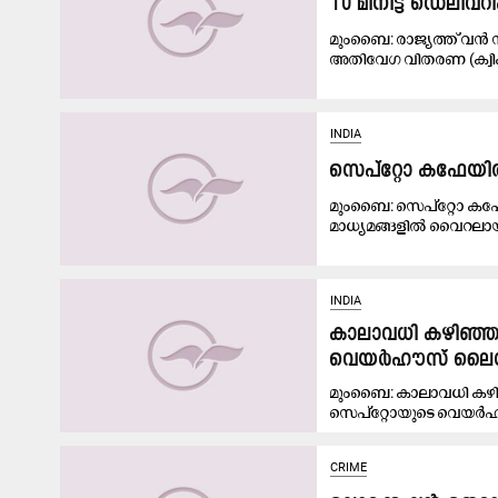
10 മിനിട്ട് ഡെലിവ
മുംബൈ: രാജ്യത്ത് വൻ
അതിവേഗ വിതരണ (ക്വിക്
INDIA
സെപ്‌റ്റോ കഫേയ
മുംബൈ: സെപ്‌റ്റോ ക
മാധ്യമങ്ങളിൽ വൈറലായ
INDIA
കാലാവധി കഴിഞ്ഞ 
വെയർഹൗസ് ലൈസൻസ
മുംബൈ: കാലാവധി കഴിഞ
സെപ്‌റ്റോയുടെ വെയർ
CRIME