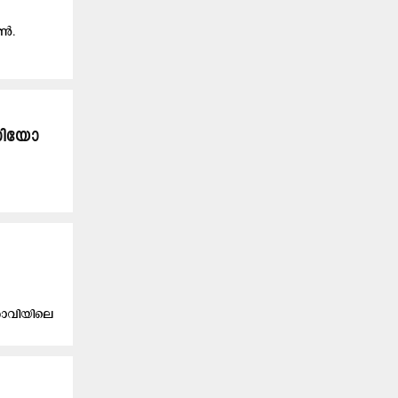
ോൺ.
ിഡിയോ
രാവിയിലെ