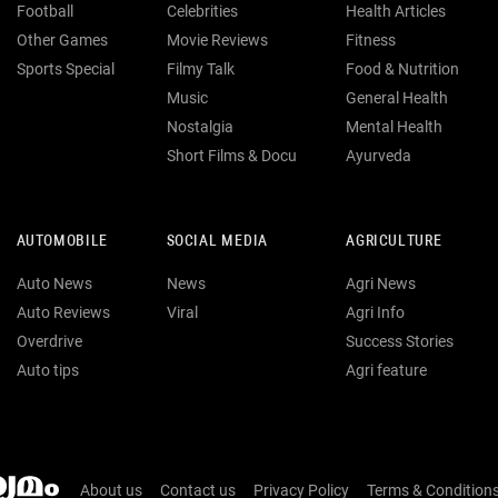
Football
Celebrities
Health Articles
Other Games
Movie Reviews
Fitness
Sports Special
Filmy Talk
Food & Nutrition
Music
General Health
Nostalgia
Mental Health
Short Films & Docu
Ayurveda
AUTOMOBILE
SOCIAL MEDIA
AGRICULTURE
Auto News
News
Agri News
Auto Reviews
Viral
Agri Info
Overdrive
Success Stories
Auto tips
Agri feature
About us
Contact us
Privacy Policy
Terms & Condition