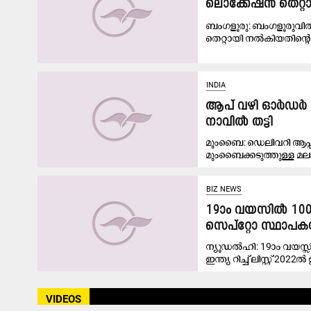
ലൊക്കേഷൻ തെറ്റ
ബംഗളൂരു: ബംഗളൂരുവിൽ
തെറ്റായി നൽകിയതിന്‍റെ
INDIA
ആപ് വഴി ഓർഡർ ചെ
നാവിൽ തട്ടി
മുംബൈ: ഡെലിവറി ആപ്പ
മുംബൈക്കടുത്തുള്ള മ
BIZ NEWS
19ാം വയസിൽ 1000 
സെപ്റ്റോ സ്ഥാപ
ന്യൂഡൽഹി: 19ാം വയസ
ഇന്ത്യ റിച്ച് ലിസ്റ്റ് 2022
VIDEOS