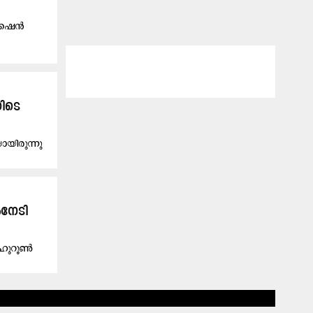
്കേഷൻ
നിടെ
യിരുന്നു
ംനേടി
 ഹുറൂൺ