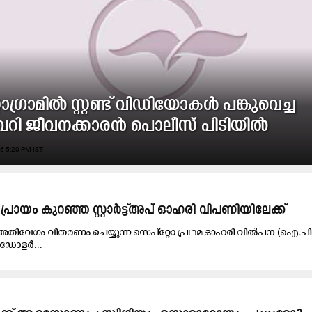
റാഗ്രാമിൽ സ്റ്റണ്ട് വിഡിയോകൾ പങ്കുവെച്ച
റി ജീവനക്കാരൻ പൊലീസ് പിടിയിൽ
6 5:20 PM IST
 പ്രായം കുറഞ്ഞ സ്റ്റാർട്ട്അപ് ഓഹരി വി​പണിയിലേക്ക്
തിവേഗം ​വിതരണം ചെയ്യുന്ന സെപ്റ്റോ പ്രഥമ ഓഹരി വിൽപന (ഐ.പി.ഒ
യൻ ഡോളർ...