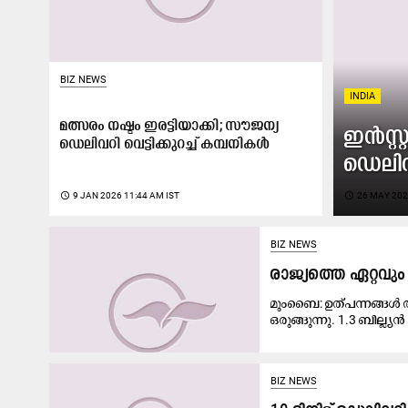
BIZ NEWS
INDIA
​മത്സരം നഷ്ടം ഇരട്ടിയാക്കി; സൗജന്യ
ഇൻസ്റ്
ഡെലിവറി വെട്ടിക്കുറച്ച് കമ്പനികൾ
ഡെലിവ
access_time
9 JAN 2026 11:44 AM IST
access_time
26 MAY 202
BIZ NEWS
രാജ്യത്തെ ഏറ്റവും
മുംബൈ: ഉത്പന്നങ്ങൾ അ
ഒരുങ്ങുന്നു. 1.3 ബില്ല്
BIZ NEWS