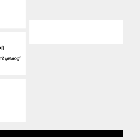
ലി
രിക്കറ്റ്