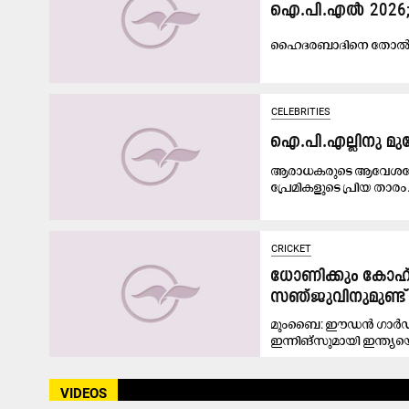
ഐ.പി.എൽ 2026; ച
ഹൈദരബാദിനെ തോൽപിച്ച
CELEBRITIES
ഐ.പി.എല്ലിനു മുന
ആരാധകരുടെ ആവേശപ്പോരാ
പ്രേമികളുടെ പ്രിയ താരം.
CRICKET
ധോണിക്കും കോഹ്
സഞ്ജുവിനുമുണ്ട് 
മുംബൈ: ഈഡൻ ഗാർഡൻസി
ഇന്നിങ്സുമായി ഇന്ത്യ
VIDEOS