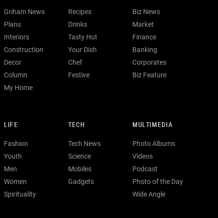
Griham News
Recipes
Biz News
Plans
Drinks
Market
Interiors
Tasty Hut
Finance
Construction
Your Dish
Banking
Decor
Chef
Corporates
Column
Festive
Biz Feature
My Home
LIFE
TECH
MULTIMEDIA
Fashion
Tech News
Photo Albums
Youth
Science
Videos
Men
Mobiles
Podcast
Women
Gadgets
Photo of the Day
Spirituality
Wide Angle