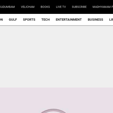
KUDUMBAM
VELICHAM
BOOKS
LIVE TV
SUBSCRIBE
MADHYAMAM P
ON
GULF
SPORTS
TECH
ENTERTAINMENT
BUSINESS
LI