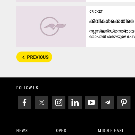
CRICKET
കിവികൾക്കെതിരെ ഫ
ന്യൂസിലൻഡിനെതിരായ ഏ
രോഹിത് ശർമയുടെ ഫോമിന
navigate_before
PREVIOUS
FOLLOW US
NEWS
OPED
MIDDLE EAST