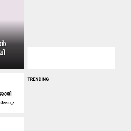
യൻ
ലി
TRENDING
ൂജാരി
ശർമ്മയും