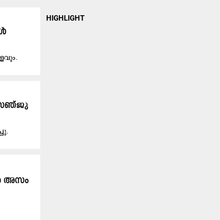
HIGHLIGHT
കൾ
ളവും.
 സഞ്ജു
ചു.
ാബർ അസം