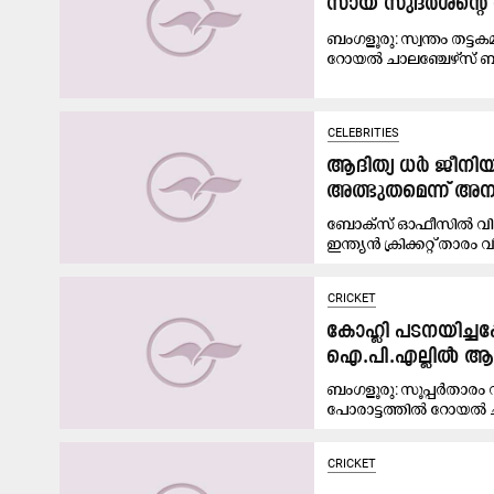
സായ് സുദർശന്റെ 
ബംഗളൂരു: സ്വന്തം തട്
റോയൽ ചാലഞ്ചേഴ്സ് ബം
CELEBRITIES
ആദിത്യ ധർ ജീനിയസ
അത്ഭുതമെന്ന് അ
ബോക്സ് ഓഫീസിൽ വിസ്മ
ഇന്ത്യൻ ക്രിക്കറ്റ് താരം വി
CRICKET
കോഹ്ലി പടനയിച്ചപ്
ഐ.പി.എല്ലിൽ ആദ്
ബംഗളൂരു: സൂപ്പർതാരം 
പോരാട്ടത്തിൽ റോയൽ ച
CRICKET