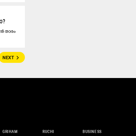
ോ?
റൻ താരം
navigate_next
NEXT
GRIHAM
RUCHI
BUSINESS