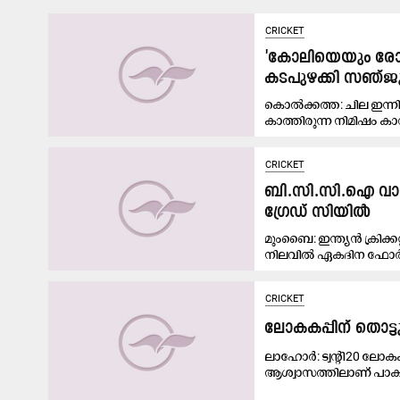
CRICKET
'കോലിയെയും രോഹ
കടപുഴക്കി സഞ്ജുവ
കൊൽക്കത്ത: ചില ഇന്നി
കാത്തിരുന്ന നിമിഷം ക
CRICKET
ബി.സി.സി.ഐ വാർഷ
ഗ്രേഡ് സിയിൽ
മുംബൈ: ഇന്ത്യൻ ക്രിക്
നിലവിൽ ഏകദിന ഫോർമാറ
CRICKET
ലോകകപ്പിന് തൊട്
ലാഹോർ: ട്വന്‍റി20 ലോ
ആശ്വാസത്തിലാണ് പാകി