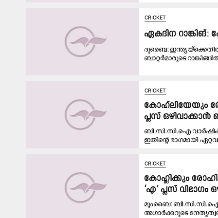
CRICKET
ഏകദിന റാങ്കിങ്: ക
ദുബൈ: ഇന്ത്യയ്‌ക്കെ
ബാറ്റർമാരുടെ റാങ്കിങ്ങിൽ
CRICKET
കോഹ്‌ലിയേയും രോഹ
പ്ലസ് ഒഴിവാക്കാ
ബി.സി.സി.ഐ വാർഷിക സെ
ഇതിന്റെ ഭാഗമായി ഏറ്റവു
CRICKET
കോഹ്ലിക്കും രോഹ
‘എ’ പ്ലസ് വിഭാഗം ഒ
മുംബൈ: ബി.സി.സി.ഐയു
അഗാർക്കറുടെ നേതൃത്വത