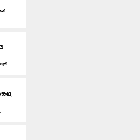
്തി
ലെ
ൂടി
ങ്കഥ,
യ