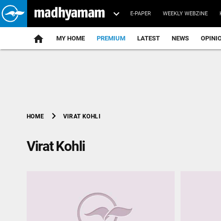
E-PAPER
WEEKLY WEBZINE
home
MY HOME
PREMIUM
LATEST
NEWS
OPINI
chevron_right
VIRAT KOHLI
HOME
Virat Kohli