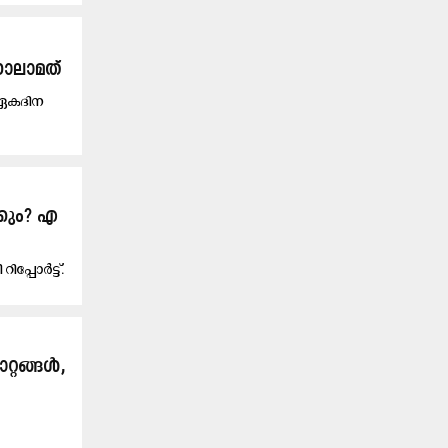
 നാലാമത്
 ഏകദിന
്കും? എ
്പോർട്ട്.
്റങ്ങൾ,