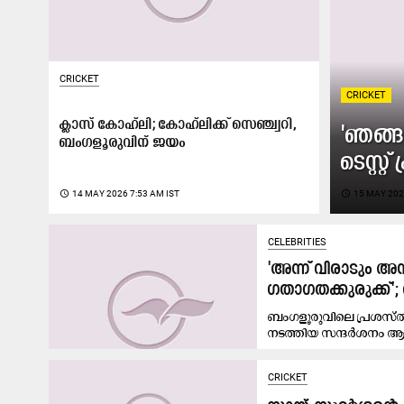
CRICKET
CRICKET
ക്ലാസ് കോഹ്‍ലി; കോഹ്‍ലിക്ക് സെഞ്ച്വറി,
'ഞങ്ങ
ബംഗളൂരുവിന് ജയം
ടെസ്റ്
access_time
14 MAY 2026 7:53 AM IST
access_time
15 MAY 202
CELEBRITIES
'അന്ന് വിരാടും അ
ഗതാഗതക്കുരുക്ക്
ബംഗളൂരുവിലെ പ്രശസ്തമായ
നടത്തിയ സന്ദർശനം ആ
CRICKET