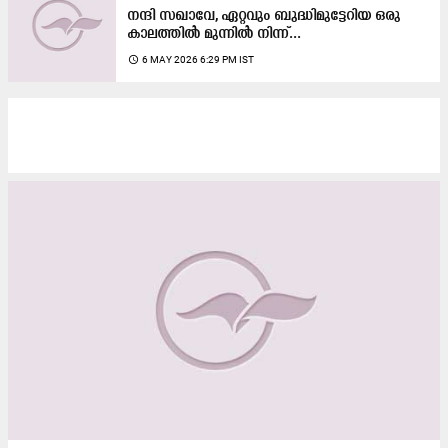
നന്ദി സഖാവേ, ഏറ്റവും ബുദ്ധിമുട്ടേറിയ ഒരു
കാലത്തിൽ മുന്നിൽ നിന്ന്...
access_time
6 MAY 2026 6:29 PM IST