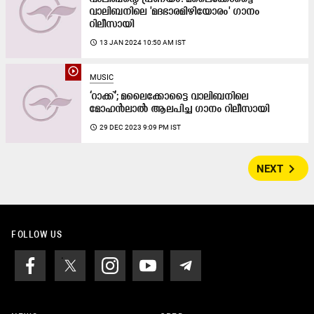
വാലിബനിലെ 'മദഭാരമിഴിയോരം' ഗാനം
റിലീസായി
access_time
13 JAN 2024 10:50 AM IST
play_circle_outline
MUSIC
‘റാക്ക്’; മലൈക്കോട്ടൈ വാലിബനിലെ
മോഹൻലാൽ ആലപിച്ച ഗാനം റിലീസായി
access_time
29 DEC 2023 9:09 PM IST
navigate_next
NEXT
FOLLOW US