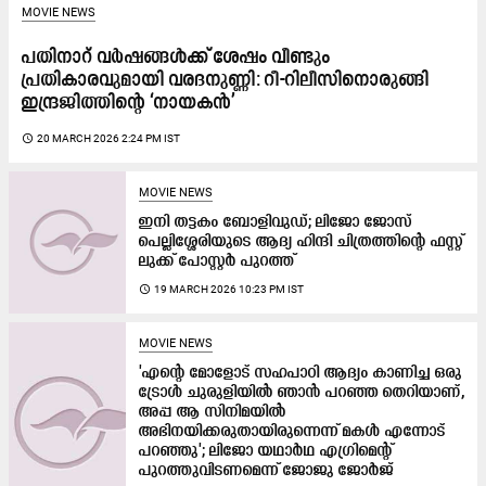
MOVIE NEWS
പതിനാറ് വർഷങ്ങൾക്ക് ശേഷം വീണ്ടും
പ്രതികാരവുമായി വരദനുണ്ണി: റീ-റിലീസിനൊരുങ്ങി
ഇന്ദ്രജിത്തിന്‍റെ ‘നായകൻ’
access_time
20 MARCH 2026 2:24 PM IST
MOVIE NEWS
ഇനി തട്ടകം ബോളിവുഡ്; ലിജോ ജോസ്
പെല്ലിശ്ശേരിയുടെ ആദ്യ ഹിന്ദി ചിത്രത്തിന്‍റെ ഫസ്റ്റ്
ലുക്ക് പോസ്റ്റർ പുറത്ത്
access_time
19 MARCH 2026 10:23 PM IST
MOVIE NEWS
'എന്റെ മോളോട് സഹപാഠി ആദ്യം കാണിച്ച ഒരു
ട്രോൾ ചുരുളിയിൽ ഞാൻ പറഞ്ഞ തെറിയാണ്,
അപ്പ ആ സിനിമയിൽ
അഭിനയിക്കരുതായിരുന്നെന്ന് മകൾ എന്നോട്
പറഞ്ഞു'; ലിജോ യഥാർഥ എഗ്രിമെന്റ്
പുറത്തുവിടണമെന്ന് ജോജു ജോർജ്