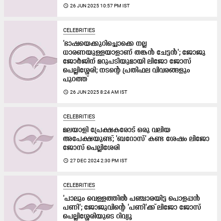
access_time
26 JUN 2025 10:57 PM IST
CELEBRITIES
'ഭാഷയെക്കുറിച്ചൊക്കെ നല്ല
ധാരണയുള്ളയാളാണ് തങ്കൻ ചേട്ടൻ'; ജോജു
ജോർജിന് മറുപടിയുമായി ലിജോ ജോസ്
പെല്ലിശ്ശേരി; നടന്റെ പ്രതിഫല വിവരങ്ങളും
പുറത്ത്
access_time
26 JUN 2025 8:24 AM IST
CELEBRITIES
മലയാളി പ്രേക്ഷകരോട് ഒരു വലിയ
അപേക്ഷയുണ്ട്; 'ബറോസ്' കണ്ട ശേഷം ലിജോ
ജോസ് പെല്ലിശേരി
access_time
27 DEC 2024 2:30 PM IST
CELEBRITIES
'പാലും വെള്ളത്തിൽ പഞ്ചാരയിട്ട പൊളപ്പൻ
പണി'; ജോജുവിന്‍റെ 'പണി'ക്ക് ലിജോ ജോസ്
പെല്ലിശ്ശേരിയുടെ റിവ്യൂ