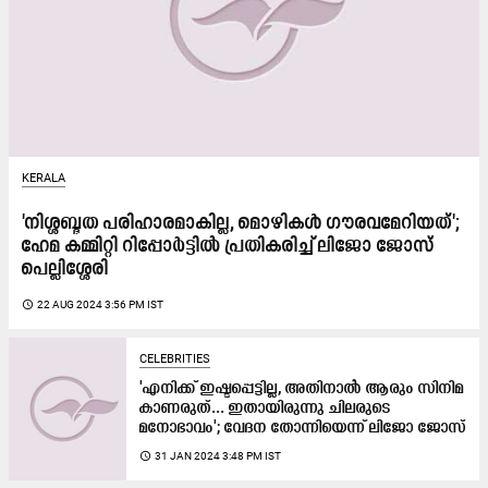
KERALA
'നിശ്ശബ്ദത പരിഹാരമാകില്ല, മൊഴികൾ ഗൗരവമേറിയത്';
ഹേമ കമ്മിറ്റി റിപ്പോർട്ടിൽ പ്രതികരിച്ച് ലിജോ ജോസ്
പെല്ലിശ്ശേരി
access_time
22 AUG 2024 3:56 PM IST
CELEBRITIES
'എനിക്ക് ഇഷ്ടപ്പെട്ടില്ല, അതിനാൽ ആരും സിനിമ
കാണരുത്... ഇതായിരുന്നു ചിലരുടെ
മനോഭാവം'; വേദന തോന്നിയെന്ന് ലിജോ ജോസ്
access_time
31 JAN 2024 3:48 PM IST