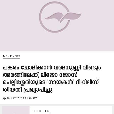
MOVIE NEWS
പകരം ചോദിക്കാൻ വരദനുണ്ണി വീണ്ടും
അരങ്ങിലേക്ക്; ലിജോ ജോസ്
പെല്ലിശ്ശേരിയുടെ 'നായകൻ' റീ-റിലീസ്
തിയതി പ്രഖ്യാപിച്ചു
access_time
30 JULY 2026 8:21 AM IST
CELEBRITIES