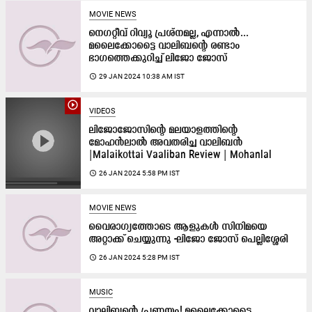
MOVIE NEWS
നെഗറ്റീവ് റിവ്യൂ പ്രശ്നമല്ല, എന്നാൽ...
മലൈക്കോട്ടൈ വാലിബന്റെ രണ്ടാം
ഭാഗത്തെക്കുറിച്ച് ലിജോ ജോസ്
access_time
29 JAN 2024 10:38 AM IST
play_circle_outline
VIDEOS
ലിജോജോസിന്റെ മലയാളത്തിന്റെ
മോഹൻലാൽ അവതരിച്ച വാലിബൻ
|Malaikottai Vaaliban Review | Mohanlal
access_time
26 JAN 2024 5:58 PM IST
MOVIE NEWS
വൈരാഗ്യത്തോടെ ആളുകൾ സിനിമയെ
അറ്റാക്ക് ചെയ്യുന്നു -ലിജോ ജോസ് പെല്ലിശ്ശേരി
access_time
26 JAN 2024 5:28 PM IST
MUSIC
വാലിബന്റെ പ്രണയം! മലൈക്കോട്ടൈ