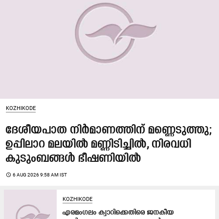
KOZHIKODE
ദേശീയപാത നിർമാണത്തിന് മണ്ണെടുത്തു;
ഉപ്പിലാറ മലയിൽ മണ്ണിടിച്ചിൽ, നിരവധി
കുടുംബങ്ങൾ ഭീഷണിയിൽ
access_time
6 AUG 2026 9:58 AM IST
KOZHIKODE
എരമംഗലം ക്വാറിക്കെതിരെ ജനകീയ