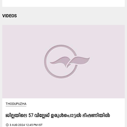
VIDEOS
THODUPUZHA
ജില്ലയിലെ 57 വില്ലേജ്​ ഉരുള്‍പൊട്ടല്‍ ഭീഷണിയില്‍
access_time
3 AUG 2024 12:45 PM IST