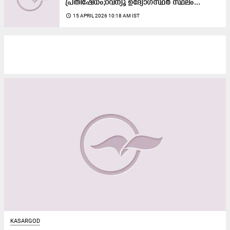
പ്രതിഷേധം;റവന്യൂ ഉദ്യോഗസ്ഥർ സ്ഥലം...
access_time
15 APRIL 2026 10:18 AM IST
KASARGOD