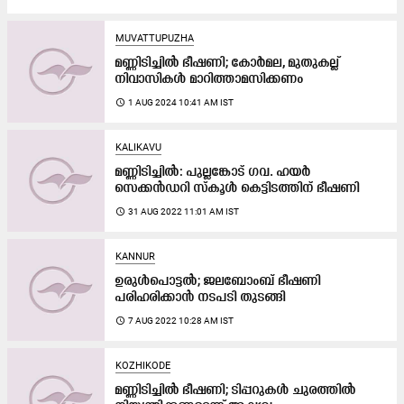
MUVATTUPUZHA
മണ്ണിടിച്ചിൽ ഭീഷണി; കോർമല, മുതുകല്ല്​
നിവാസികൾ​ മാറിത്താമസിക്കണം
access_time
1 AUG 2024 10:41 AM IST
KALIKAVU
മണ്ണിടിച്ചിൽ: പുല്ലങ്കോട് ഗവ. ഹയർ
സെക്കൻഡറി സ്കൂൾ കെട്ടിടത്തിന് ഭീഷണി
access_time
31 AUG 2022 11:01 AM IST
KANNUR
ഉരുൾപൊട്ടൽ; ജലബോംബ് ഭീഷണി
പരിഹരിക്കാൻ നടപടി തുടങ്ങി
access_time
7 AUG 2022 10:28 AM IST
KOZHIKODE
മണ്ണിടിച്ചിൽ ഭീഷണി; ടിപ്പറുകൾ ചുരത്തിൽ