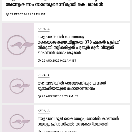
അന്വേഷണം നടത്തുമെന്ന് മന്ത്രി കെ. രാജൻ
access_time
22 FEB 2026 11:09 PM IST
KERALA
അട്ടപ്പാടിയിൽ യാതൊരു
കൈവശരേഖയുമില്ലാതെ 378 ഏക്കർ ഭൂമിക്ക്
നികുതി സ്വീകരിച്ചത് പുതൂർ മുൻ വില്ലേജ്
ഓഫിസർ ഗോപകുമാർ
access_time
26 AUG 2025 9:02 AM IST
KERALA
അട്ടപ്പാടിയിൽ രാജമാണിക്യം കണ്ടത്
ഭൂമാഫിയയുടെ മഹാതാണ്ഡവം
access_time
24 AUG 2025 10:23 AM IST
KERALA
അട്ടപ്പാടി ഭൂമി കൈയേറ്റം; നേരിൽ കാണാൻ
റവന്യൂ പ്രിൻസിപ്പൽ സെക്രട്ടറിയെത്തി
access_time
23 AUG 2025 10:41 PM IST