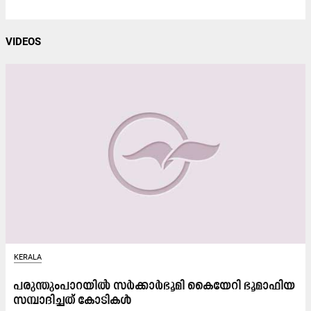
VIDEOS
KERALA
പരുന്തുംപാറയിൽ സർക്കാർഭൂമി കൈയേറി ഭൂമാഫിയ
സമ്പാദിച്ചത്​ കോടികൾ