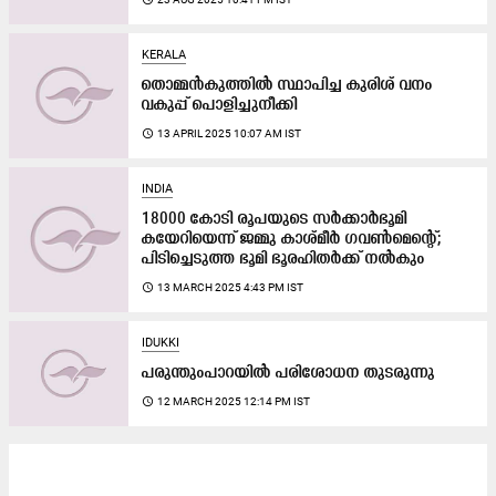
KERALA
തൊമ്മൻകുത്തിൽ ​സ്ഥാപിച്ച കുരിശ്​ വനം
വകുപ്പ്​ പൊളിച്ചുനീക്കി
access_time
13 APRIL 2025 10:07 AM IST
INDIA
18000 കോടി രൂപയുടെ സർക്കാർഭൂമി
കയേറിയെന്ന് ജമ്മു കാശ്മീർ ഗവൺമെന്റെ്;
പിടിച്ചെടുത്ത ഭൂമി ഭൂരഹിതർക്ക് നൽകും
access_time
13 MARCH 2025 4:43 PM IST
IDUKKI
പരുന്തുംപാറയിൽ പരിശോധന തുടരുന്നു
access_time
12 MARCH 2025 12:14 PM IST