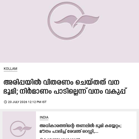
KOLLAM
അരിപ്പയിൽ വിതരണം ചെയ്തത് വന
ഭൂമി; നിർമാണം പാടില്ലെന്ന് വനം വകുപ്പ്
access_time
20 JULY 2026 12:12 PM IST
INDIA
അധികാരത്തിന്റെ തണലിൽ ഭൂമി കയ്യേറ്റം;
മൗനം പാലിച്ച് രേവന്ത് റെഡ്ഡി,...