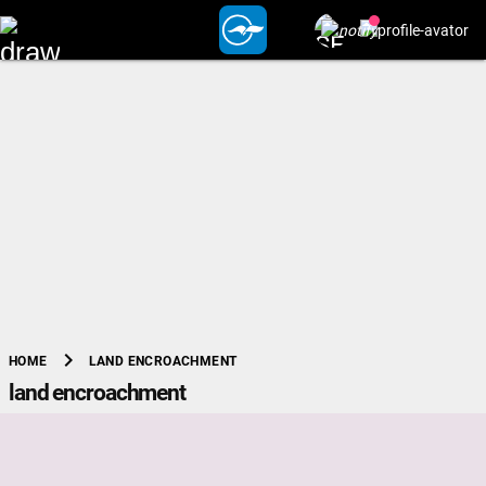
chevron_right
LAND ENCROACHMENT
HOME
land encroachment