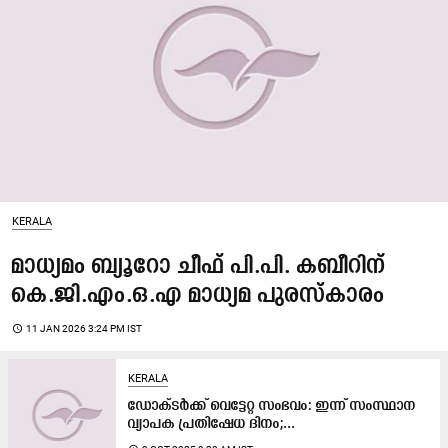
KERALA
മാധ്യമം ബ്യൂറോ ചീഫ് പി.പി. കബീറിന്
കെ.ജി.എം.ഒ.എ മാധ്യമ പുരസ്കാരം
access_time
11 JAN 2026 3:24 PM IST
KERALA
ഡോക്ടർക്ക് വെട്ടേറ്റ സംഭവം: ഇന്ന്​ സംസ്ഥാന
വ്യാപക പ്രതിഷേധ ദിനം;...