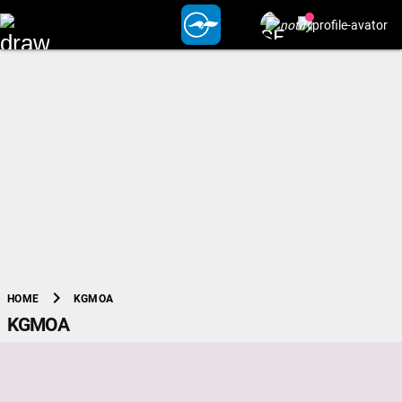
chevron_right
KGMOA
HOME
KGMOA