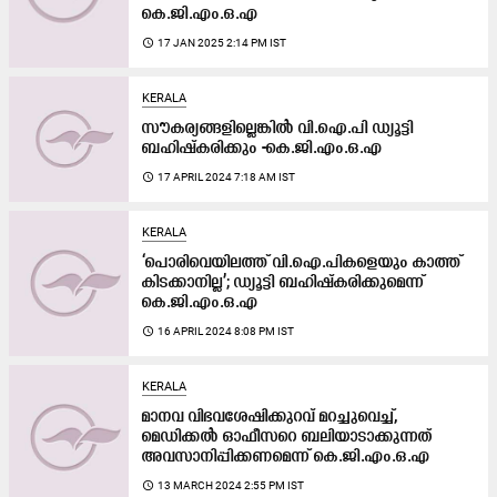
കെ.ജി.എം.ഒ.എ
access_time
17 JAN 2025 2:14 PM IST
KERALA
സൗകര്യങ്ങളില്ലെങ്കിൽ വി.ഐ.പി ഡ്യൂട്ടി
ബഹിഷ്‌കരിക്കും -കെ.ജി.എം.ഒ.എ
access_time
17 APRIL 2024 7:18 AM IST
KERALA
‘പൊരിവെയിലത്ത് വി.ഐ.പികളെയും കാത്ത്
കിടക്കാനില്ല’; ഡ്യൂട്ടി ബഹിഷ്‌കരിക്കുമെന്ന്
കെ.ജി.എം.ഒ.എ
access_time
16 APRIL 2024 8:08 PM IST
KERALA
മാനവ വിഭവശേഷിക്കുറവ് മറച്ചുവെച്ച്,
മെഡിക്കൽ ഓഫീസറെ ബലിയാടാക്കുന്നത്
അവസാനിപ്പിക്കണമെന്ന് കെ.ജി.എം.ഒ.എ
access_time
13 MARCH 2024 2:55 PM IST