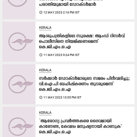
പരാതിയുമായി ഡോക്ടർമാർ
access_time
12 MAY 2023 2:16 PM IST
KERALA
ആശുപത്രികളിലെ സുരക്ഷ: ആംഡ് റിസർവ്
പൊലീസിനെ നിയമിക്കണമെന്ന്​
കെ.ജി.എം.ഒ.എ
access_time
11 MAY 2023 9:24 PM IST
KERALA
സർക്കാർ ഡോക്ടർമാരുടെ സമരം പിൻവലിച്ചു;
വി.ഐ.പി ബഹിഷ്കരണം തുടരുമെന്ന്
കെ.ജി.എം.ഒ.എ
access_time
11 MAY 2023 10:55 PM IST
KERALA
`ആരോഗ്യ പ്രവർത്തകരെ ദൈവമായി
കാണേണ്ട, കേവലം മനുഷ്യനായി കാണുക​'
കെ.ജി.എം.ഒ.എ