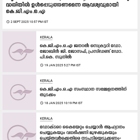
ദ്ധ​തി​യി​ൽ ഉ​ൾ​പ്പെ​ടു​ത്ത​ണമെന്ന ആവശ്യവുമായി
കെ.ജി.എം.ഒ.എ
access_time
2 SEPT 2025 10:57 PM IST
KERALA
കെ.ജി.എം.ഒ.എ ജനറൽ സെക്രട്ടറി ഡോ.
ജോബിൻ ജി. ജോസഫ്, പ്രസിഡണ്ട് ഡോ.
പി.കെ. സുനിൽ
access_time
19 JAN 2025 5:27 PM IST
KERALA
കെ.ജി.എം.ഒ.എ സംസ്ഥാന സമ്മേളനത്തിന്​
തുടക്കം
access_time
18 JAN 2025 10:19 PM IST
KERALA
ഡോക്ടറെ കൈയേറ്റം ചെയ്യാൻ ആഹ്വാനം
ചെയ്യുകയും വധഭീഷണി മുഴക്കുകയും
ചെയ്തവർക്കെതിരെ നടപടിയെടുക്കണം-