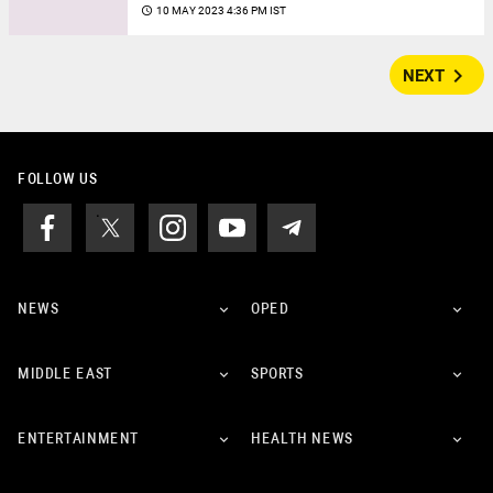
access_time
10 MAY 2023 4:36 PM IST
navigate_next
NEXT
FOLLOW US
NEWS
OPED
MIDDLE EAST
SPORTS
ENTERTAINMENT
HEALTH NEWS