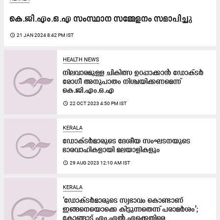
കെ.ജി.എം.ഒ.എ സംസ്ഥാന സമ്മേളനം സമാപിച്ചു
access_time
21 JAN 2024 8:42 PM IST
HEALTH NEWS
നിലവാരമുള്ള ചികിത്സ ഉറപ്പാക്കാൻ ഡോക്ടർ
രോഗീ അനുപാതം നിശ്ചയിക്കണമെന്ന്
കെ.ജി.എം.ഒ.എ
access_time
22 OCT 2023 4:50 PM IST
KERALA
ഡോക്ടർമാരുടെ ദേശീയ സംഘടനയുടെ
ഭാരവാഹികളായി മലയാളികളും
access_time
29 AUG 2023 12:10 AM IST
KERALA
‘ഡോക്ടർമാരുടെ സ്വഭാവം കൊണ്ടാണ്
ഇങ്ങനെയൊക്കെ കിട്ടുന്നതെന്ന് പരാമർശം’;
കോങ്ങാട് എം.എൽ.എക്കെതിരെ