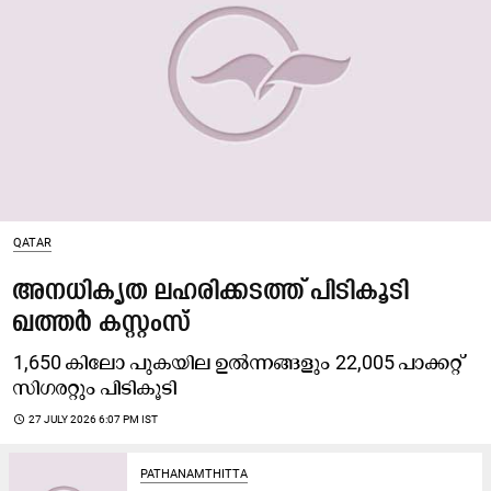
QATAR
അനധികൃത ലഹരിക്കടത്ത് പിടികൂടി
ഖത്തർ കസ്റ്റംസ്
1,650 കിലോ പുകയില ഉൽന്നങ്ങളും 22,005 പാക്കറ്റ്
സിഗരറ്റും പിടികൂടി
access_time
27 JULY 2026 6:07 PM IST
PATHANAMTHITTA