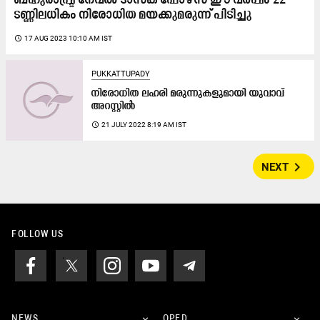
ബഹുരാഷ്ട്ര നേവൽ ടാസ്‌ക് ഫോഴ്‌സ് ഈ വർഷം 22
ടണ്ണിലധികം നിരോധിത മയക്കുമരുന്ന് പിടിച്ചു
access_time
17 AUG 2023 10:10 AM IST
PUKKATTUPADY
നിരോധിത ലഹരി മരുന്നുകളുമായി യുവാവ്
അറസ്റ്റിൽ
access_time
21 JULY 2022 8:19 AM IST
navigate_next
NEXT
FOLLOW US
NEWS
OPED