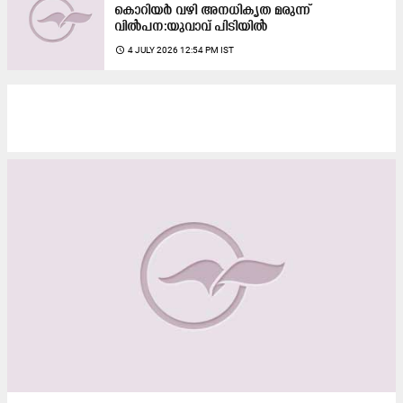
കൊറിയർ വഴി അനധികൃത മരുന്ന്
വിൽപന:യുവാവ് പിടിയിൽ
access_time
4 JULY 2026 12:54 PM IST