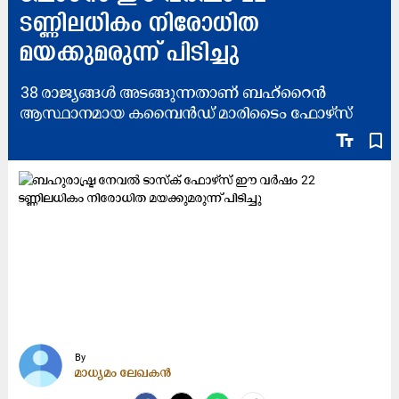
ടണ്ണിലധികം നിരോധിത
മയക്കുമരുന്ന് പിടിച്ചു
38 രാജ്യങ്ങൾ അടങ്ങുന്നതാണ് ബഹ്‌റൈൻ
ആസ്ഥാനമായ കമ്പൈൻഡ് മാരിടൈം ഫോഴ്‌സ്
text_fields
bookmark_border
By
മാധ്യമം ലേഖകൻ