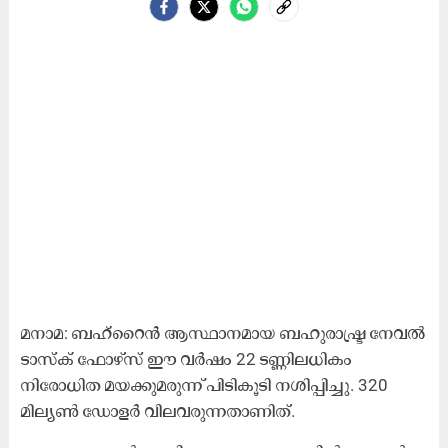
മനാമ: ബഹ്‌റൈൻ ആസ്ഥാനമായ ബഹുരാഷ്ട്ര നേവൽ
ടാസ്‌ക് ഫോഴ്‌സ് ഈ വർഷം 22 ടണ്ണിലധികം
നിരോധിത മയക്കുമരുന്ന് പിടികൂടി നശിപ്പിച്ചു. 320
മില്യൺ ഡോളർ വിലവരുന്നതാണിത്.