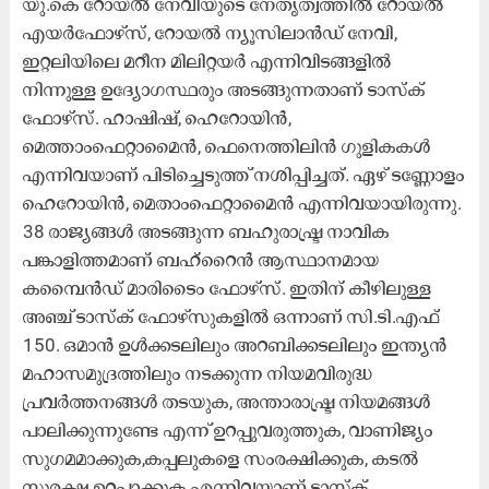
യു.കെ റോയൽ നേവിയുടെ നേതൃത്വത്തിൽ റോയൽ
എയർഫോഴ്‌സ്, റോയൽ ന്യൂസിലാൻഡ് നേവി,
ഇറ്റലിയിലെ മറീന മിലിറ്റയർ എന്നിവിടങ്ങളിൽ
നിന്നുള്ള ഉദ്യോഗസ്ഥരും അടങ്ങുന്നതാണ് ടാസ്‌ക്
ഫോഴ്‌സ്. ഹാഷിഷ്, ഹെറോയിൻ,
മെത്താംഫെറ്റാമൈൻ, ഫെനെത്തിലിൻ ഗുളികകൾ
എന്നിവയാണ് പിടിച്ചെടുത്ത് നശിപ്പിച്ചത്. ഏഴ് ടണ്ണോളം
ഹെറോയിൻ, മെതാംഫെറ്റാമൈൻ എന്നിവയായിരുന്നു.
38 രാജ്യങ്ങൾ അടങ്ങുന്ന ബഹുരാഷ്ട്ര നാവിക
പങ്കാളിത്തമാണ് ബഹ്‌റൈൻ ആസ്ഥാനമായ
കമ്പൈൻഡ് മാരിടൈം ഫോഴ്‌സ്. ഇതിന് കീഴിലുള്ള
അഞ്ച് ടാസ്‌ക് ഫോഴ്‌സുകളിൽ ഒന്നാണ് സി.ടി.എഫ്
150. ഒമാൻ ഉൾക്കടലിലും അറബിക്കടലിലും ഇന്ത്യൻ
മഹാസമുദ്രത്തിലും നടക്കുന്ന നിയമവിരുദ്ധ
പ്രവർത്തനങ്ങൾ തടയുക, അന്താരാഷ്ട്ര നിയമങ്ങൾ
പാലിക്കുന്നുണ്ടേ എന്ന് ഉറപ്പുവരുത്തുക, വാണിജ്യം
സുഗമമാക്കുക,കപ്പലുകളെ സംരക്ഷിക്കുക, കടൽ
സുരക്ഷ ഉറപ്പാക്കുക എന്നിവയാണ് ടാസ്ക്