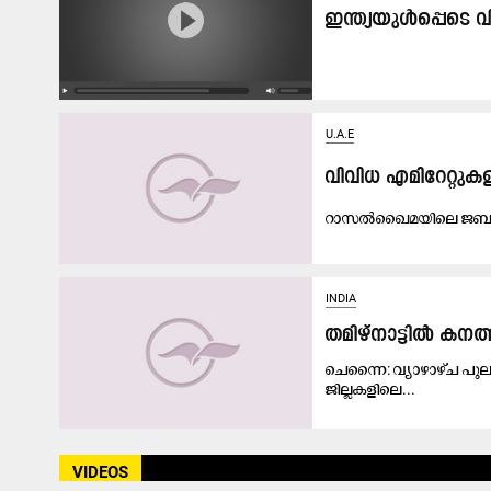
ഇന്ത്യയുൾപ്പെടെ
U.A.E
വി​വി​ധ എ​മി​റേ​റ്റു​
റാ​സ​ൽ​ഖൈ​മ​യി​ലെ ജ​ബ​ൽ
INDIA
തമിഴ്‌നാട്ടില്‍ കന
ചെന്നൈ: വ്യാഴാഴ്ച പുലര്
ജില്ലകളിലെ...
VIDEOS