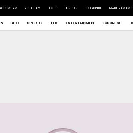
KUDUMBAM
VELICHAM
BOOKS
LIVE TV
SUBSCRIBE
MADHYAMAM P
ON
GULF
SPORTS
TECH
ENTERTAINMENT
BUSINESS
LI