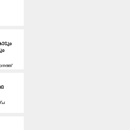
ോ​ടും
ും
ഥാനത്ത്
ർദ
ഴ്ച