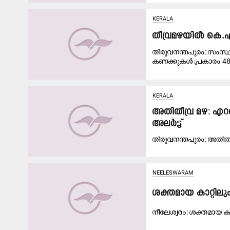
KERALA
തീവ്രമഴയിൽ കെ.എ
തിരുവനന്തപുരം: സംസ്ഥ
കണക്കുകള്‍‍ പ്രകാരം 48.
KERALA
അതിതീവ്ര മഴ: എറണ
അലർട്ട്
തി​രു​വ​ന​ന്ത​പു​രം: അ
NEELESWARAM
ശ​ക്ത​മാ​യ കാ​റ്റ
നീ​ലേ​ശ്വ​രം: ശ​ക്ത​മാ​യ കാ​