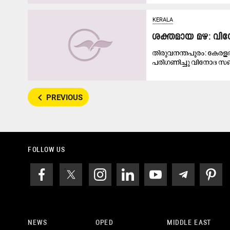
KERALA
ശക്തമായ മഴ: വിനോ
തിരുവനന്തപുരം: കേരളത്
പരിഗണിച്ചു വിനോദ സഞ്
navigate_before
PREVIOUS
FOLLOW US
NEWS
OPED
MIDDLE EAST