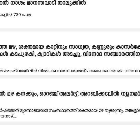
ത​ൽ നാ​ശം മാ​ന​ന്ത​വാ​ടി താ​ലൂ​ക്കി​ൽ
പു​ക​ളി​ൽ 739 പേ​ർ
ത്ത മഴ, ശക്തമായ കാറ്റിനും സാധ്യത, ക​ണ്ണൂ​രും കാ​സ​ർ​ക
ങ്ങൾ കടപുഴകി, ക്വാറികൾ അടച്ചു, വിനോദ സഞ്ചാരത്തിന
ല​വ​ർ​ഷം പ​ടി​വാ​തി​ലി​ൽ നി​ൽ​ക്കെ സം​സ്ഥാ​ന​ത്ത് പരക്കെ കനത്ത മഴ. തലസ്
 മഴ കനക്കും, ഓറഞ്ച് അലർട്ട്; അറബിക്കടലിൽ ന്യൂനമ
ത്തിന് മുന്നോടിയായി സംസ്ഥാനത്ത് ശക്തമായ മഴ തുടരുന്നു. തിങ്കളാ
വയനാട്,...