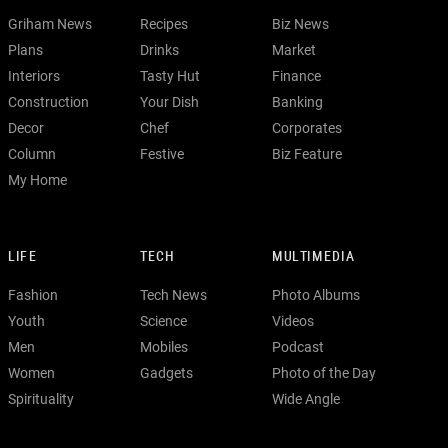
Griham News
Recipes
Biz News
Plans
Drinks
Market
Interiors
Tasty Hut
Finance
Construction
Your Dish
Banking
Decor
Chef
Corporates
Column
Festive
Biz Feature
My Home
LIFE
TECH
MULTIMEDIA
Fashion
Tech News
Photo Albums
Youth
Science
Videos
Men
Mobiles
Podcast
Women
Gadgets
Photo of the Day
Spirituality
Wide Angle