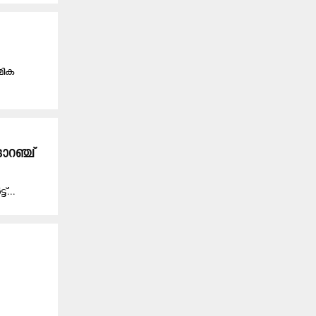
മിക
ഓറഞ്ച്
്...