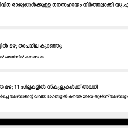
 വിവിധ രാജ്യങ്ങൾക്കുള്ള ധനസഹായം നിർത്തലാക്കി യു.
ക​ളി​ൽ മ​ഴ; താ​പ​നി​ല കു​റ​ഞ്ഞു
 ജെ​യ്​​സി​ൽ ക​ന​ത്ത മ​ഴ
ത്ത മഴ; 11 ജില്ലകളില്‍ സ്‌കൂളുകള്‍ക്ക് അവധി
‍ച്ചെ തമിഴ്നാടിന്റെ വിവിധ ഭാഗങ്ങളില്‍ കനത്ത മഴയെ തുടര്‍ന്ന് തമിഴ്‌നാട്ട