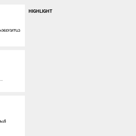
HIGHLIGHT
ര കാലാവസ്ഥ
..
ള്‍