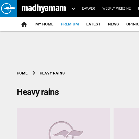
E-PAPER
WEEKLY WEBZINE
home
MY HOME
PREMIUM
LATEST
NEWS
OPINI
chevron_right
HEAVY RAINS
HOME
Heavy rains