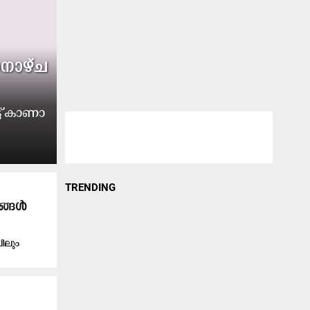
​നാ​ഴ്ച
്ട് കാ​ണാ​
TRENDING
രങ്ങൾ
ലിലും