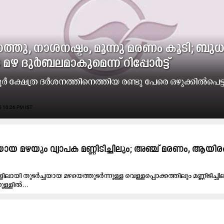
ന​ത്തു, നാ​ശ​ന​ഷ്ടം, മൂന്നു മ​ര​ണം കൂടി; ബു​ധ
മ​ഴ ദു​ർ​ബ​ല​മാ​കു​മെ​ന്ന് റിപ്പോർട്ട്
​ർ ക്ഷേ​ത്ര ദ​ർ​ശ​ന​ത്തി​നെ​ത്തി​യ ര​ണ്ടു​ പേ​രെ ഒ​ഴു​ക്കി​ൽ​പെ​ട
 10:26 PM IST
യ മഴയും വ്യാപക മണ്ണിടിച്ചിലും; അഞ്ച് മരണം, ആയി
ിലായി തുടർച്ചയായ മഴയെത്തുടർന്നുള്ള വെള്ളപ്പൊക്കത്തിലും മണ്ണിടിച്ചി
ള്ളിൽ...