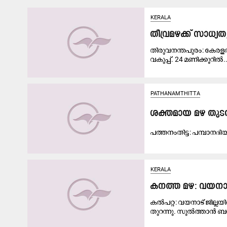
KERALA
തീവ്രമഴക്ക് സാധ്യത; 
തിരുവനന്തപുരം: കേരളത
വകുപ്പ്. 24 മണിക്കൂറില്‍..
PATHANAMTHITTA
ശക്തമായ മഴ തുടരു
പ​ത്ത​നം​തി​ട്ട: പ​മ്പാ​ന​ദി
KERALA
കനത്ത മഴ: വയനാട്ട
കൽപറ്റ: വയനാട് ജില്ലയ
തുറന്നു. സുല്‍ത്താന്‍ ബത