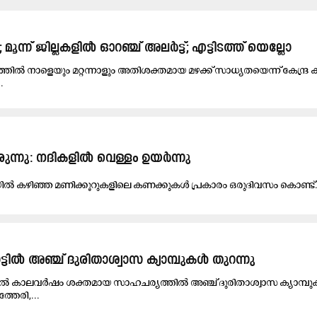
മൂന്ന് ജില്ലകളില്‍ ഓറഞ്ച് അലര്‍ട്ട്; എട്ടിടത്ത് യെല്ലോ
്തിൽ നാളെയും മറ്റന്നാളും അതിശക്തമായ മഴക്ക് സാധ്യതയെന്ന് കേന്ദ്
.
ന്നു: നദികളിൽ വെള്ളം ഉയര്‍ന്നു
​യി​ല്‍ ക​ഴി​ഞ്ഞ മ​ണി​ക്കൂ​റു​ക​ളി​ലെ ക​ണ​ക്കു​ക​ള്‍ പ്ര​കാ​രം ഒ​രു​ദി​വ​സം കൊ​ണ്ട്.
ിൽ അഞ്ച് ദുരിതാശ്വാസ ക്യാമ്പുകള്‍ തുറന്നു
ില്‍ കാലവര്‍ഷം ശക്തമായ സാഹചര്യത്തില്‍ അഞ്ച് ദുരിതാശ്വാസ ക്യാമ്പുക
്തേരി,...