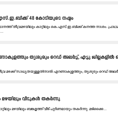
സ്.ഇ.ബിക്ക് 48 കോടിയുടെ നഷ്ടം
ാനത്ത് തീവ്രമഴയിലും കാറ്റിലും കെ.എസ്.ഇ.ബിക്ക് കനത്ത നാശം. പ്രാഥ
..
ാകുളത്തും തൃശൂരും റെഡ് അലർട്ട്, എട്ടു ജില്ലകളിൽ 
​തി​തീവ്ര മഴക്ക് സാധ്യതയുള്ളതിനാൽ എറണാകുളത്തും, തൃശൂരും റെഡ് അലർട്ട
ി​ലും മഴയിലും വീടുകൾ തകർന്നു
റ്റി​ലും മ​ഴ​യി​ലും ബ​ങ്ക​ള​ത്ത് വീ​ട് പൂ​ർ​ണ​മാ​യും ത​ക​ർ​ന്നു. മ​ടി​ക്കൈ...