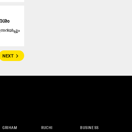
ദേശം
നറിയിപ്പും
navigate_next
NEXT
GRIHAM
RUCHI
BUSINESS