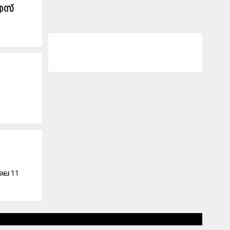
എസ്
ിലെ 11