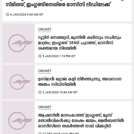
സ്മിത്ത്; ഇംഗ്ലണ്ടിനെതിരെ ഓസീസ് ലീഡിലേക്ക്
access_time
6 JAN 2026 9:30 AM IST
CRICKET
റൂട്ടിന് സെഞ്ച്വറി, മുന്നിൽ കലിസും സചിനും
മാത്രം; ഇംഗ്ലണ്ട് 384ന് പുറത്ത്, ഓസീസ്
ശക്തമായ നിലയിൽ
access_time
5 JAN 2026 1:16 PM IST
CRICKET
ഉസ്മാൻ ഖ്വാജ കളി നിർത്തുന്നു; അവസാന
അങ്കം സിഡ്നിയിൽ
access_time
2 JAN 2026 10:49 AM IST
CRICKET
ആഷസിൽ മാനംകാത്ത് ഇംഗ്ലണ്ട്; മൂന്ന്
തോൽവികൾക്കു ശേഷം ജയം, മെൽബണിൽ
ഓസീസിനെ തകർത്തത് നാല് വിക്കറ്റിന്
access_time
27 DEC 2025 12:01 PM IST