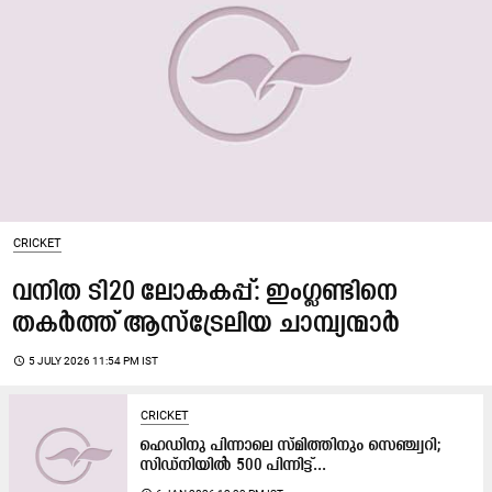
CRICKET
വനിത ടി20 ലോകകപ്പ്: ഇംഗ്ലണ്ടിനെ
തകർത്ത് ആസ്‌ട്രേലിയ ചാമ്പ്യന്മാർ
access_time
5 JULY 2026 11:54 PM IST
CRICKET
ഹെഡിനു പിന്നാലെ സ്മിത്തിനും സെഞ്ച്വറി;
സിഡ്നിയിൽ 500 പിന്നിട്ട്...