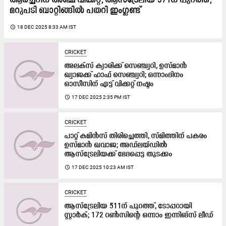
ആർച്ചറിന് അഞ്ച് വിക്കറ്റ്, ആസ്ട്രേലിയ 371ന് പുറത്ത്;
മറുപടി ബാറ്റിങ്ങിൽ പതറി ഇംഗ്ലണ്ട്
access_time
18 DEC 2025 8:33 AM IST
CRICKET
അലക്സ് ക്യാരിക്ക് സെഞ്ച്വറി, ഉസ്മാൻ
ഖ്വാജക്ക് ഹാഫ് സെഞ്ച്വറി; ഒന്നാംദിനം
ഓസീസിന് എട്ട് വിക്കറ്റ് നഷ്ടം
access_time
17 DEC 2025 2:35 PM IST
CRICKET
പാറ്റ് കമിൻസ് തിരിച്ചെത്തി, സ്മിത്തിന് പകരം
ഉസ്മാൻ ഖവാജ; അഡ്‌ലയ്ഡിൽ
ആസ്ട്രേലിയക്ക് ഭേദപ്പെട്ട തുടക്കം
access_time
17 DEC 2025 10:23 AM IST
CRICKET
ആസ്ട്രേലിയ 511ന് പുറത്ത്, ടോപ്പറായി
സ്റ്റാർക്; 172 റൺസിന്‍റെ ഒന്നാം ഇന്നിങ്സ് ലീഡ്