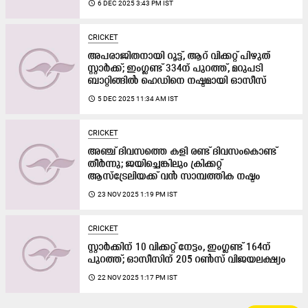
access_time
6 DEC 2025 3:43 PM IST
CRICKET
അപരാജിതനായി റൂട്ട്, ആറ് വിക്കറ്റ് പിഴുത്
സ്റ്റാർക്ക്; ഇംഗ്ലണ്ട് 334ന് പുറത്ത്, മറുപടി
ബാറ്റിങ്ങിൽ ഹെഡിനെ നഷ്ടമായി ഓസീസ്
access_time
5 DEC 2025 11:34 AM IST
CRICKET
അഞ്ച് ദിവസത്തെ കളി രണ്ട് ദിവസംകൊണ്ട്
തീർന്നു; ജയിച്ചെങ്കിലും ക്രിക്കറ്റ്
ആസ്ട്രേലിയക്ക് വൻ സാമ്പത്തിക നഷ്ടം
access_time
23 NOV 2025 1:19 PM IST
CRICKET
സ്റ്റാർക്കിന് 10 വിക്കറ്റ് നേട്ടം, ഇംഗ്ലണ്ട് 164ന്
പുറത്ത്; ഓസീസിന് 205 റൺസ് വിജയലക്ഷ്യം
access_time
22 NOV 2025 1:17 PM IST