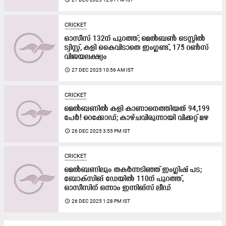
CRICKET
ഓസീസ് 132ന് പുറത്ത്; മെൽബൺ ടെസ്റ്റിൽ
ട്വിസ്റ്റ്, കളി കൈവിടാതെ ഇംഗ്ലണ്ട്, 175 റൺസ്
വിജയലക്ഷ്യം
access_time
27 DEC 2025 10:56 AM IST
CRICKET
മെൽബണിൽ കളി കാണാനെത്തിയത് 94,199
പേർ! റെക്കോഡ്; കാഴ്ചവിരുന്നായി വിക്കറ്റ് മഴ
access_time
26 DEC 2025 3:55 PM IST
CRICKET
മെൽബണിലും തകർന്നടിഞ്ഞ് ഇംഗ്ലിഷ് പട;
ബോക്സിങ് ഡേയിൽ 110ന് പുറത്ത്,
ഓസീസിന് ഒന്നാം ഇന്നിങ്സ് ലീഡ്
access_time
26 DEC 2025 1:28 PM IST