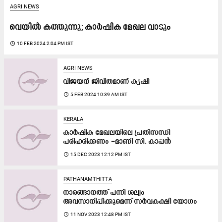
AGRI NEWS
വെയിൽ കത്തുന്നു​; കാർഷിക മേഖല വാടും
access_time
10 FEB 2024 2:04 PM IST
AGRI NEWS
വിജയന് ജീവിതമാണ് കൃഷി
access_time
5 FEB 2024 10:39 AM IST
KERALA
കാർഷിക മേഖലയിലെ പ്രതിസന്ധി
പരിഹരിക്കണം –മാണി സി. കാപ്പൻ
access_time
15 DEC 2023 12:12 PM IST
PATHANAMTHITTA
നാരങ്ങാനത്ത് പന്നി ശല്യം
അവസാനിപ്പിക്കുമെന്ന് സർവകക്ഷി യോഗം
access_time
11 NOV 2023 12:48 PM IST