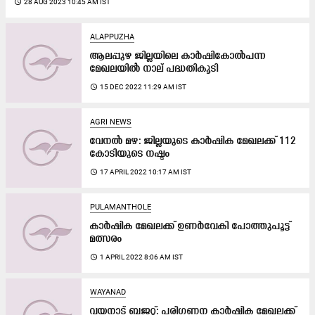
access_time
28 AUG 2023 10:45 AM IST
ALAPPUZHA
ആലപ്പുഴ ജില്ലയിലെ കാർഷികോൽപന്ന
മേഖലയിൽ നാല് പദ്ധതികൂടി
access_time
15 DEC 2022 11:29 AM IST
AGRI NEWS
വേനല്‍ മഴ: ജില്ലയുടെ കാർഷിക മേഖലക്ക് 112
കോടിയുടെ നഷ്ടം
access_time
17 APRIL 2022 10:17 AM IST
PULAMANTHOLE
കാർഷിക മേഖലക്ക് ഉണർവേകി പോത്തുപൂട്ട്
മത്സരം
access_time
1 APRIL 2022 8:06 AM IST
WAYANAD
വയനാട് ബജറ്റ്: പരിഗണന കാ​ർ​ഷി​ക​ മേ​ഖ​ല​ക്ക്​