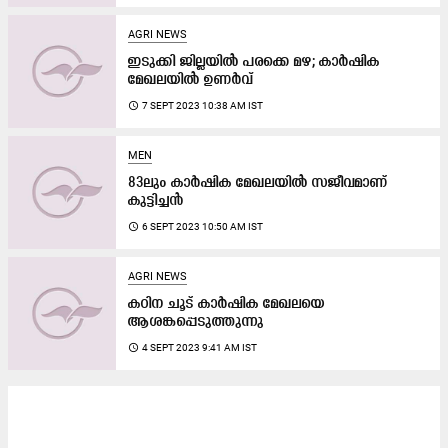
AGRI NEWS
ഇടുക്കി ജില്ലയിൽ പരക്കെ മഴ; കാർഷിക
മേഖലയിൽ ഉണർവ്
access_time
7 SEPT 2023 10:38 AM IST
MEN
83ലും കാർഷിക മേഖലയിൽ സജീവമാണ്​
കുട്ടിച്ചൻ
access_time
6 SEPT 2023 10:50 AM IST
AGRI NEWS
കഠിന ചൂട് കാർഷിക മേഖലയെ
ആശങ്കപ്പെടുത്തുന്നു
access_time
4 SEPT 2023 9:41 AM IST