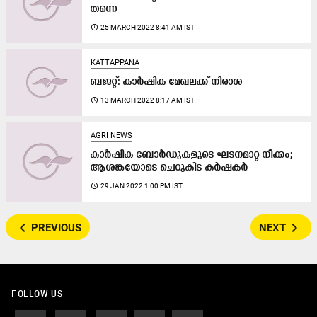
തന്നെ
access_time
25 MARCH 2022 8:41 AM IST
KATTAPPANA
ബജറ്റ്​: കാർഷിക മേഖലക്ക്​ നിരാശ
access_time
13 MARCH 2022 8:17 AM IST
AGRI NEWS
കാർഷിക ബോർഡുകളുടെ ഘടനമാറ്റ നീക്കം;
ആശങ്കയോടെ ചെറുകിട കർഷകർ
access_time
29 JAN 2022 1:00 PM IST
navigate_before
navigate_next
PREVIOUS
NEXT
FOLLOW US