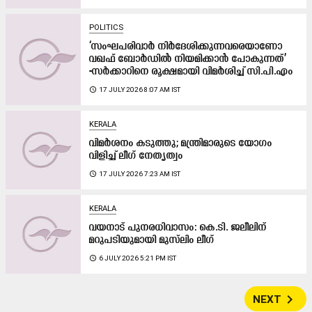
POLITICS
‘സംഘപരിവാര്‍ നിര്‍ദേശിക്കുന്നവരെയാണോ
വഖഫ്‌ ബോര്‍ഡില്‍ നിയമിക്കാന്‍ പോകുന്നത്‌’
-സർക്കാറിനെ രൂക്ഷമായി വിമർശിച്ച് സി.പി.എം
access_time
17 JULY 2026 8:07 AM IST
KERALA
വിമർശനം കടുത്തു; മന്ത്രിമാരുടെ യോഗം
വിളിച്ച് ലീഗ് നേതൃത്വം
access_time
17 JULY 2026 7:23 AM IST
KERALA
വയനാട് പുനരധിവാസം: കെ.ടി. ജലീലിന്
മറുപടിയുമായി മുസ്‍ലിം ലീഗ്
access_time
6 JULY 2026 5:21 PM IST
navigate_next
NEXT