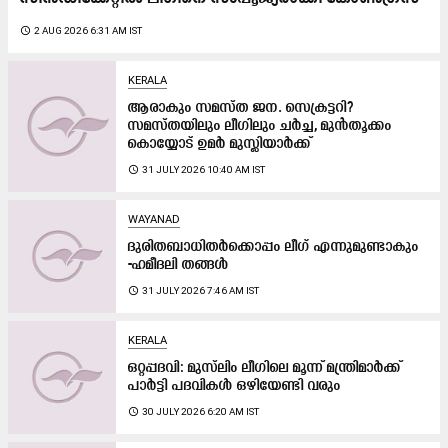
access_time
2 AUG 2026 6:31 AM IST
KERALA
ആരാകും സമസ്ത ജന. സെക്രട്ടറി?
സമസ്തയിലും ലീഗിലും ചർച്ച, മുൻതൂക്കം
കൊയ്യോട് ഉമർ മുസ്ലിയാർക്ക്
access_time
31 JULY 2026 10:40 AM IST
WAYANAD
ദുരിതബാധിതര്‍ക്കൊപ്പം ലീഗ് എന്നുമുണ്ടാകും
-ഹമീദലി തങ്ങള്‍
access_time
31 JULY 2026 7:46 AM IST
KERALA
ഒറ്റപ്പദവി: മുസ്‍ലിം ലീഗിലെ മൂന്ന് മന്ത്രിമാർക്ക്
പാർട്ടി പദവികൾ ഒഴിയേണ്ടി വരും
access_time
30 JULY 2026 6:20 AM IST