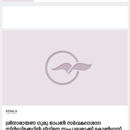
KERALA
ശ്രീനാരായണ ഗുരു ഓപൺ സർവകലാശാല
സിൻഡിക്കേറ്റിൽ ലീഗിനെ സംപൂജ്യരാക്കി കോൺഗ്രസ്