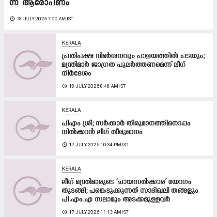
ന്ന് ​ ആ​രോ​പ​ണം
access_time
18 JULY 2026 7:00 AM IST
KERALA
പ്രതിപക്ഷ വിമർശനവും പാളയത്തിൽ പടയും;
മന്ത്രിമാർ ജാഗ്രത പുലർത്തണമെന്ന് ലീഗ്
നിർദേശം
access_time
18 JULY 2026 8:48 AM IST
KERALA
പിഎം ശ്രീ; സര്‍ക്കാര്‍ തീരുമാനത്തിനൊപ്പം
നില്‍ക്കാന്‍ ലീഗ് തീരുമാനം
access_time
17 JULY 2026 10:34 PM IST
KERALA
ലീഗ് മന്ത്രിമാരുടെ ‘ചാ​യ​സ​ൽ​ക്കാ​ര’ യോഗം
തുടങ്ങി; പ​ങ്കെടുക്കുന്നത് സാദിഖലി തങ്ങളും
പി.എം.എ സലാമും അടക്കമുള്ളവർ
access_time
17 JULY 2026 11:13 AM IST