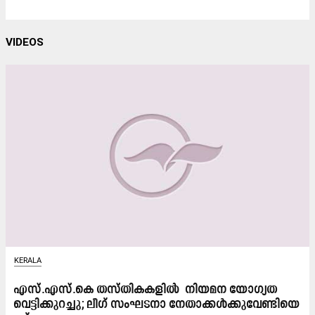
VIDEOS
KERALA
എസ്​.എസ്​.കെ തസ്തികകളിൽ ​ നിയമന യോഗ്യത
വെട്ടിക്കുറച്ചു; ലീ​ഗ്​ സം​ഘ​ട​നാ നേ​താ​ക്ക​ൾ​ക്കു​വേ​ണ്ടി​യെ​