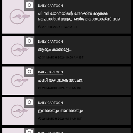
camera_alt
DAILY CARTOON
പി.സി ജോർജിന്റെ തോക്കിന് മാത്രമേ
ലൈസൻസ് ഉള്ളൂ -ഓർത്തോഡോക്സ് സഭ
access_time
2 APRIL 2026 9:14 AM IST
camera_alt
DAILY CARTOON
ആരും കാണല്ലേ...
access_time
31 MARCH 2026 10:50 AM IST
camera_alt
DAILY CARTOON
പണി വരുന്നുണ്ടവറാച്ചാ..
access_time
28 MARCH 2026 7:58 AM IST
camera_alt
DAILY CARTOON
ഇവിടെയും അവിടെയും
access_time
26 MARCH 2026 9:14 AM IST
camera_alt