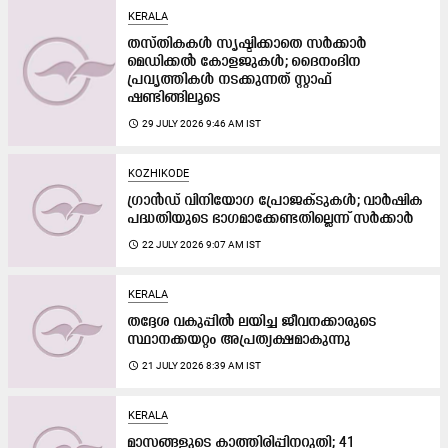
KERALA
തസ്തികകൾ സൃഷ്ടിക്കാതെ സർക്കാർ
മെഡിക്കൽ കോളജുകൾ; ദൈനംദിന
പ്രവൃത്തികൾ നടക്കുന്നത് സ്റ്റാഫ്
ഷണ്ടിങ്ങിലൂടെ
access_time
29 JULY 2026 9:46 AM IST
KOZHIKODE
ഗ്രാൻഡ് വിനിയോഗ പ്രോജക്ടുകൾ; വാർഷിക
പദ്ധതിയുടെ ഭാഗമാക്കേണ്ടതില്ലെന്ന് സർക്കാർ
access_time
22 JULY 2026 9:07 AM IST
KERALA
തദ്ദേശ വകുപ്പിൽ ലയിച്ച ജീവനക്കാരുടെ
സ്ഥാനക്കയറ്റം അപ്രത്യക്ഷമാകുന്നു
access_time
21 JULY 2026 8:39 AM IST
KERALA
മാസങ്ങളുടെ കാത്തിരിപ്പിനറുതി; 41