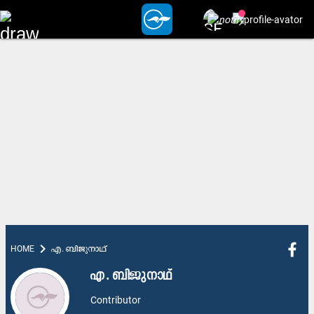
chevron_right
HOME
എ. ബിജുനാഥ്​
എ. ബിജുനാഥ്​
Contributor