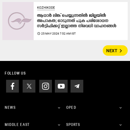
KOZHIKODE
ആധാർ ലിങ്ക് ചെയ്യുന്നതിൽ ജില്ലയിൽ
അപാകത; ഓടുന്നത് പുക പരിശോധന
സർട്ടിഫിക്കറ്റ് ഇല്ലാത്ത നിരവധി വാഹനങ്ങൾ
access_time
25 MAY 2026 7:52 AM IST
navigate_next
NEXT
FOLLOW US
NEWS
OPED
MIDDLE EAST
SPORTS