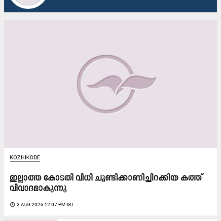
KOZHIKODE
ഇല്ലാത്ത കോടതി വിധി ചൂണ്ടിക്കാണിച്ചിറക്കിയ കത്ത്
വിവാദമാകുന്നു
access_time
3 AUG 2026 12:07 PM IST