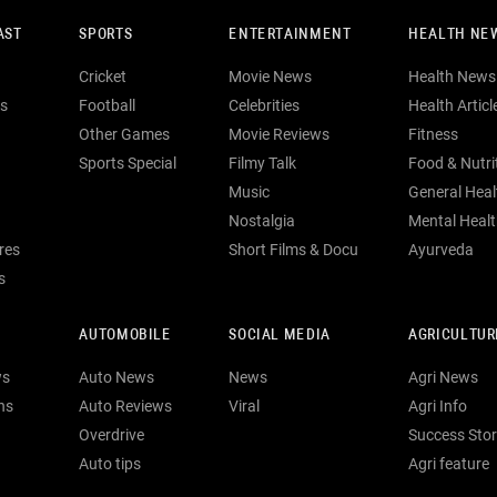
AST
SPORTS
ENTERTAINMENT
HEALTH NE
Cricket
Movie News
Health News
s
Football
Celebrities
Health Articl
Other Games
Movie Reviews
Fitness
Sports Special
Filmy Talk
Food & Nutri
Music
General Heal
Nostalgia
Mental Heal
res
Short Films & Docu
Ayurveda
s
AUTOMOBILE
SOCIAL MEDIA
AGRICULTUR
ws
Auto News
News
Agri News
ns
Auto Reviews
Viral
Agri Info
Overdrive
Success Stor
Auto tips
Agri feature