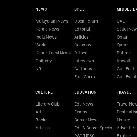
NEWS
OPED
MIDDLE E
Malayalam News
Open Forum
UAE
Kerala News
Editorial
Saudi New
India News
Articles
Oman
World
Columns
Qatar
Kerala Local News
Offbeat
Bahrain
Obituary
Interviews
Kuwait
NRI
Cartoons
Gulf Featu
Fact Check
Gulf Event
CULTURE
EDUCATION
TRAVEL
Literary Club
Edu News
Travel Ne
Art
Exams
Destinatio
Books
Career News
Nature
Articles
Edu & Career Special
Adventure
PSC/UPSC
Explore