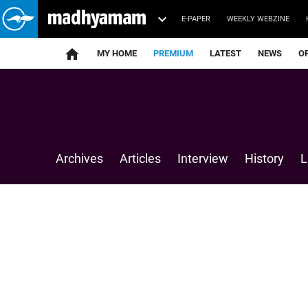
E-PAPER
WEEKLY WEBZINE
home
MY HOME
PREMIUM
LATEST
NEWS
O
Archives
Articles
Interview
History
L