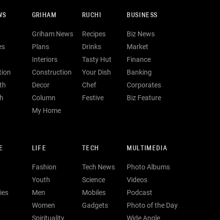
WS
GRIHAM
RUCHI
BUSINESS
Griham News
Recipes
Biz News
es
Plans
Drinks
Market
Interiors
Tasty Hut
Finance
tion
Construction
Your Dish
Banking
th
Decor
Chef
Corporates
th
Column
Festive
Biz Feature
My Home
E
LIFE
TECH
MULTIMEDIA
Fashion
Tech News
Photo Albums
Youth
Science
Videos
ies
Men
Mobiles
Podcast
Women
Gadgets
Photo of the Day
Spirituality
Wide Angle