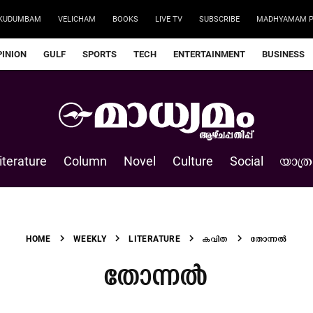
KUDUMBAM
VELICHAM
BOOKS
LIVE TV
SUBSCRIBE
MADHYAMAM P
PINION
GULF
SPORTS
TECH
ENTERTAINMENT
BUSINESS
iterature
Column
Novel
Culture
Social
യാത്ര
chevron_right
chevron_right
chevron_right
chevron_right
HOME
WEEKLY
LITERATURE
കവിത
തോന്നൽ
തോന്നൽ